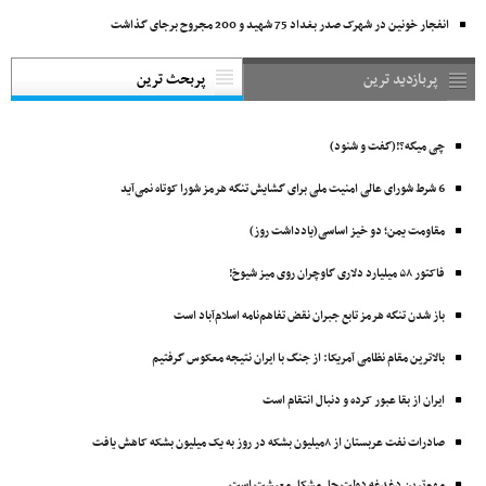
انفجار خونین در شهرک صدر بغداد 75 شهید و 200 مجروح برجای گذاشت
پربازدید ترین
پربحث ترین
چی میگه؟!(گفت و شنود)
6 شرط شورای عالی امنیت ملی برای گشایش تنگه هرمز شورا کوتاه نمی‌آید
مقاومت یمن؛ دو خیز اساسی(یادداشت روز)
فاکتور ۵۸ میلیارد دلاری گاوچران روی میز شیوخ!
باز شدن تنگه هرمز تابع جبران نقض تفاهم‌نامه اسلام‌آباد است
بالاترین مقام نظامی آمریکا: از جنگ با ایران نتیجه معکوس گرفتیم
ایران از بقا عبور کرده و دنبال انتقام است
صادرات نفت عربستان از ۸میلیون بشکه در روز به یک میلیون بشکه کاهش یافت
مهم‌ترین دغدغه دولت حل مشکل معیشت است