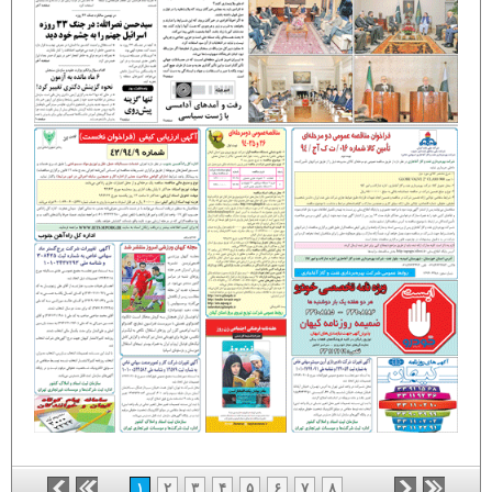
۱
۲
۳
۴
۵
۶
۷
۸