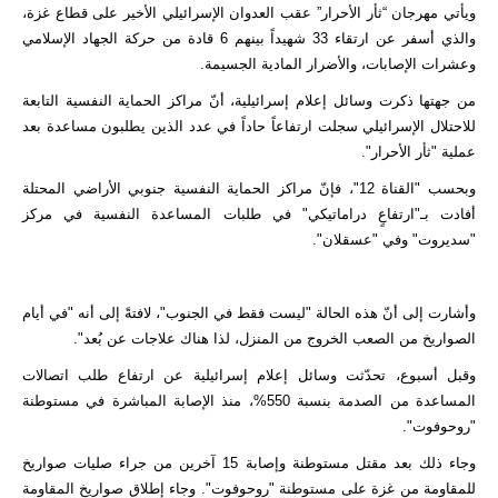
ويأتي مهرجان “ثأر الأحرار” عقب العدوان الإسرائيلي الأخير على قطاع غزة،
والذي أسفر عن ارتقاء 33 شهيداً بينهم 6 قادة من حركة الجهاد الإسلامي
وعشرات الإصابات، والأضرار المادية الجسيمة.
من جهتها ذكرت وسائل إعلام إسرائيلية، أنّ مراكز الحماية النفسية التابعة
للاحتلال الإسرائيلي سجلت ارتفاعاً حاداً في عدد الذين يطلبون مساعدة بعد
عملية "ثأر الأحرار".
وبحسب "القناة 12"، فإنّ مراكز الحماية النفسية جنوبي الأراضي المحتلة
أفادت بـ"ارتفاعٍ دراماتيكي" في طلبات المساعدة النفسية في مركز
"سديروت" وفي "عسقلان".
وأشارت إلى أنّ هذه الحالة "ليست فقط في الجنوب"، لافتةً إلى أنه "في أيام
الصواريخ من الصعب الخروج من المنزل، لذا هناك علاجات عن بُعد".
وقبل أسبوع، تحدّثت وسائل إعلام إسرائيلية عن ارتفاع طلب اتصالات
المساعدة من الصدمة بنسبة 550%، منذ الإصابة المباشرة في مستوطنة
"روحوفوت".
وجاء ذلك بعد مقتل مستوطنة وإصابة 15 آخرين من جراء صليات صواريخ
للمقاومة من غزة على مستوطنة "روحوفوت". وجاء إطلاق صواريخ المقاومة