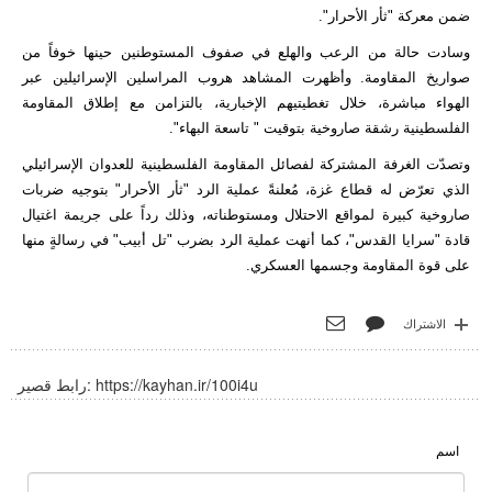
ضمن معركة "ثأر الأحرار".
وسادت حالة من الرعب والهلع في صفوف المستوطنين حينها خوفاً من
صواريخ المقاومة. وأظهرت المشاهد هروب المراسلين الإسرائيلين عبر
الهواء مباشرة، خلال تغطيتيهم الإخبارية، بالتزامن مع إطلاق المقاومة
الفلسطينية رشقة صاروخية بتوقيت " تاسعة البهاء".
وتصدّت الغرفة المشتركة لفصائل المقاومة الفلسطينية للعدوان الإسرائيلي
الذي تعرّض له قطاع غزة، مُعلنةً عملية الرد "ثأر الأحرار" بتوجيه ضربات
صاروخية كبيرة لمواقع الاحتلال ومستوطناته، وذلك رداً على جريمة اغتيال
قادة "سرايا القدس"، كما أنهت عملية الرد بضرب "تل أبيب" في رسالةٍ منها
على قوة المقاومة وجسمها العسكري.
الاشتراك
https://kayhan.ir/100i4u
رابط قصير:
اسم