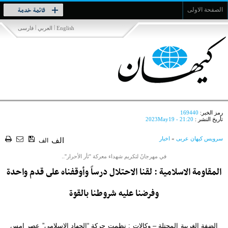
Toggle
قائمة خدمة
الصفحة الاولى
navigation
|
|
English
العربي
فارسی
رمز الخبر:
169440
تأريخ النشر :
2023May19 - 21:20
سرویس کیهان عربی
»
اخبار
الف
الف
في مهرجانً لتكريم شهداء معركة "ثأر الأحرار"..
المقاومة الاسلامية : لقنا الاحتلال درساً وأوقفناه على قدم واحدة
وفرضنا عليه شروطنا بالقوة
الضفة الغربية المحتلة – وكالات : نظمت حركة “الجهاد الإسلامي” عصر امس