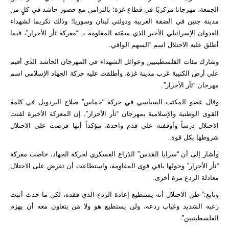
الجمعة، مهرجانا مركزيًا في قطاع غزة؛ بالتزامن مع حضور حاشد في كلٍ من
مدينة جنين في الضفة الغربية ودولتي لبنان وسوريا؛ وذلك تكريما لشهداء
العدوان الإسرائيلي الأخير الذي سمّته المقاومة بـ “معركة ثأر الأحرار”، فيما
أطلق عليه الاحتلال اسم “السهم الواقي.
وشارك مئات الفلسطينيين وعوائل الشهداء في المهرجان الحاشد الذي أقيم
على أرض الكتيبة غرب مدينة غزة، وأطلقت عليه حركة الجهاد الإسلامي اسم
مهرجان “ثأر الأحرار”.
وقال عضو المكتب السياسي في حركة “حماس” صلاح البردويل في كلمة
القوى الوطنية والإسلامية بمهرجان “ثأر الأحرار”، إن المعركة الأخيرة لقنت
الاحتلال درساً وأوقفته على قدم واحدة، مؤكداً أنها فرضت على الاحتلال
شروطها بكل قوة.
وأشار إلى أن “سرايا القدس” الذراع العسكري لحركة الجهاد، خاضت معركة
“ثأر الأحرار” وحولها باقي قوى المقاومة، واستطاعت أن تفرض على الاحتلال
معادلة الردع مرة أخرى.
وتابع:” ظن الاحتلال أنه يستطيع إعادة الردع الذي فقده، لكن ما حدث أثبت
رعبه الشديد وغياب ردعه، ولن يستطيع هو ولا مَن يتعاون معه أن يهزم
الفلسطينيين”.