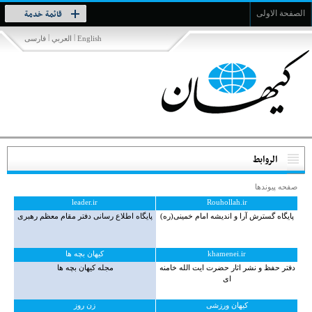
Toggle
قائمة خدمة
الصفحة الاولى
navigation
|
|
English
العربي
فارسی
الروابط
صفحه پيوندها
leader.ir
Rouhollah.ir
پایگاه گسترش آرا و اندیشه امام خمینی(ره)
پایگاه اطلاع رسانی دفتر مقام معظم رهبری
khamenei.ir
کیهان بچه ها
دفتر حفظ و نشر اثار حضرت ایت الله خامنه
مجله کیهان بچه ها
ای
کیهان ورزشی
زن روز