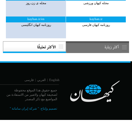
مجله کیهان ورزشی
مجله ی زن روز
kayhan.ir/en
kayhan.ir
روزنامه کیهان فارسی
روزنامه کیهان انگلیسی
أكثر زيارة
الأكثر تعليقًا
English
|
العربي
|
فارسی
جميع حقوق هذا الموقع محفوظة
لصحيفة كيهان ولاضير من الاستفادة من
المواضيع مع ذكر المصدر
تصميم وإنتاج:
" شركة إيران سامانة "