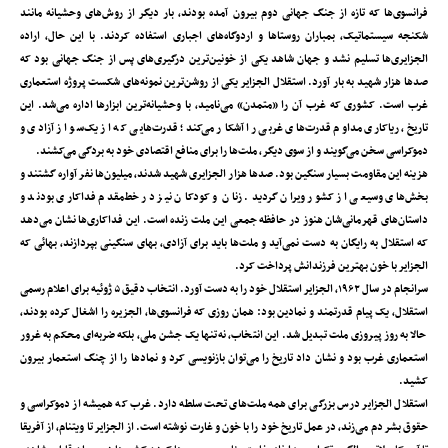
فرانسوی‌ها که تازه از جنگ جهانی دوم بیرون آمده بودند، بار دیگر از روش‌های وحشیانه مانند
شکنجه سیستماتیک، بمباران روستاها و اردوگاه‌های اجباری استفاده کردند. با این حال، اراده
الجزایری‌ها تسلیم نشد و جهان شاهد یکی از خونین‌ترین درگیری‌های پس از جنگ جهانی بود که
صدها هزار شهید به بار آورد. استقلال الجزایر یکی از روشن‌ترین نمونه‌های شکست پروژه استعماری
غرب است. کشوری که غرب آن را «متمدن» می‌نامید، با وحشیانه‌ترین ابزارها اداره می‌شد. این
تاریخ، ریاکاری مداوم قدرت‌های غربی را آشکار می‌کند؛ قدرت‌هایی که از یک‌سو از آزادی و
دموکراسی سخن می‌گویند و از سوی دیگر، ملت‌ها را برای منافع اقتصادی خود به بردگی می‌کشند.
هزینه این مقاومت بسیار سنگین بود. صدها هزار الجزایری شهید شدند، میلیون‌ها نفر آواره گشتند و
بخش‌های وسیعی از کشور ویران گردید. زنان و کودکان نیز در خط‌مقدم فداکاری بودند و
داستان‌های قهرمانی‌شان هنوز در حافظه جمعی این ملت زنده است. این فداکاری‌ها نشان می‌دهد
که استقلال به رایگان به دست نمی‌آید و ملت‌ها باید برای آزادی، بهای سنگینی بپردازند، بهائی که
الجزایر با خون بهترین فرزندانش پرداخت کرد.
سرانجام در سال ۱۹۶۲، الجزایر استقلال خود را به دست آورد. انتخاب دقیق ۵ ژوئیه برای اعلام رسمی
استقلال، یک پیام قدرتمند و نمادین بود: همان روزی که فرانسوی‌ها، الجزیره را اشغال کرده بودند،
حالا به روز پیروزی ملت تبدیل شد. این انتخاب، نه‌تنها یک جشن ملی، بلکه ضربه‌ای محکم به غرور
استعماری غرب بود و نشان داد تاریخ را می‌توان بازنویسی کرد و نمادها را از چنگ استعمار بیرون
کشید.
استقلال الجزایر درس بزرگی برای همه ملت‌های تحت سلطه دارد. غرب که همیشه از دموکراسی و
حقوق بشر دم می‌زند، در عمل تاریخ خود را با خون و غارت نوشته است. از الجزایر تا ویتنام، از آفریقا