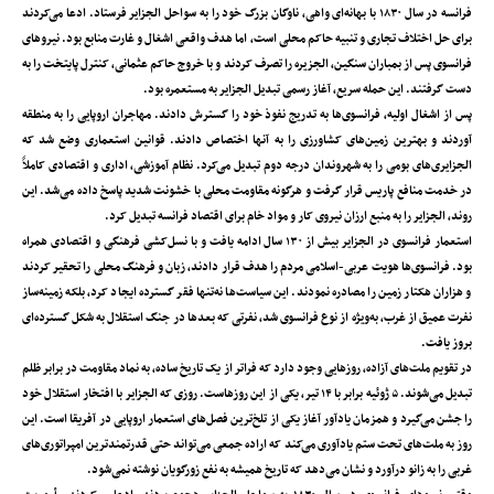
فرانسه در سال ۱۸۳۰ با بهانه‌ای واهی، ناوگان بزرگ خود را به سواحل الجزایر فرستاد. ادعا می‌کردند
برای حل اختلاف تجاری و تنبیه حاکم محلی است، اما هدف واقعی اشغال و غارت منابع بود. نیروهای
فرانسوی پس از بمباران سنگین، الجزیره را تصرف کردند و با خروج حاکم عثمانی، کنترل پایتخت را به
دست گرفتند. این حمله سریع، آغاز رسمی تبدیل الجزایر به مستعمره بود.
پس از اشغال اولیه، فرانسوی‌ها به تدریج نفوذ خود را گسترش دادند. مهاجران اروپایی را به منطقه
آوردند و بهترین زمین‌های کشاورزی را به آنها اختصاص دادند. قوانین استعماری وضع شد که
الجزایری‌های بومی را به شهروندان درجه دوم تبدیل می‌کرد. نظام آموزشی، اداری و اقتصادی کاملاً
در خدمت منافع پاریس قرار گرفت و هرگونه مقاومت محلی با خشونت شدید پاسخ داده می‌شد. این
روند، الجزایر را به منبع ارزان نیروی کار و مواد خام برای اقتصاد فرانسه تبدیل کرد.
استعمار فرانسوی در الجزایر بیش از ۱۳۰ سال ادامه یافت و با نسل‌کشی فرهنگی و اقتصادی همراه
بود. فرانسوی‌ها هویت عربی-اسلامی مردم را هدف قرار دادند، زبان و فرهنگ محلی را تحقیر کردند
و هزاران هکتار زمین را مصادره نمودند. این سیاست‌ها نه‌تنها فقر گسترده ایجاد کرد، بلکه زمینه‌ساز
نفرت عمیق از غرب، به‌ویژه از نوع فرانسوی شد، نفرتی که بعدها در جنگ استقلال به شکل گسترده‌ای
بروز یافت.
در تقویم ملت‌های آزاده، روزهایی وجود دارد که فراتر از یک تاریخ ساده، به نماد مقاومت در برابر ظلم
تبدیل می‌شوند. ۵ ژوئیه برابر با ۱۴ تیر، یکی از این روزهاست. روزی که الجزایر با افتخار استقلال خود
را جشن می‌گیرد و همزمان یادآور آغاز یکی از تلخ‌ترین فصل‌های استعمار اروپایی در آفریقا است. این
روز به ملت‌های تحت ستم یادآوری می‌کند که اراده جمعی می‌تواند حتی قدرتمندترین امپراتوری‌های
غربی را به زانو درآورد و نشان می‌دهد که تاریخ همیشه به نفع زورگویان نوشته نمی‌شود.