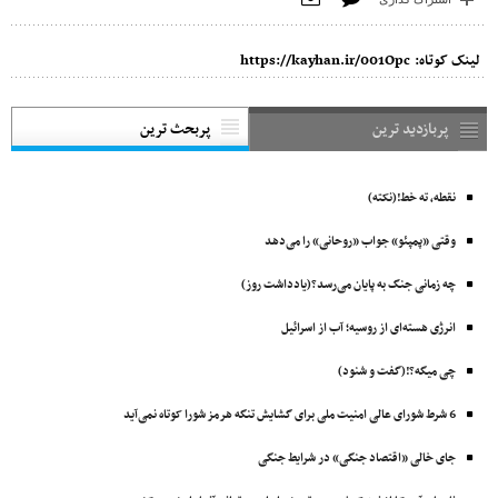
لینک کوتاه:
https://kayhan.ir/001Opc
پربازدید ترین
پربحث ترین
نقطه، ته خط!(نکته)
وقتی «پمپئو» جواب «روحانی» را می‌دهد
چه زمانی جنگ به پایان می‌رسد؟(یادداشت روز)
انرژی هسته‌ای از روسیه؛ آب از اسرائیل
چی میگه؟!(گفت و شنود)
6 شرط شورای عالی امنیت ملی برای گشایش تنگه هرمز شورا کوتاه نمی‌آید
جای خالی «اقتصاد جنگی» در شرایط جنگی