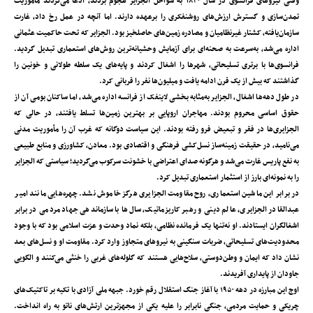
وقتی نیروهای فرانسوی در سال ۱۸۳۰ به سواحل الجزایر هجوم بردند، ادعا می‌کردند مأموریت
تمدن‌سازی و گسترش ارزش‌های روشنفکری را برعهده دارند. اما آنچه در عمل رخ داد، غارت
سازمان‌یافته، کشتار غیرنظامیان و مصادره زمین‌های حاصلخیز بود. الجزایر که تحت حاکمیت عثمانی
اداره می‌شد، به‌سرعت به صحنه‌ای برای آزمایش وحشیانه‌ترین روش‌های استعماری تبدیل گردید.
فرانسوی‌ها با برتری تسلیحاتی، شهرها را اشغال کردند و پایه‌های یک سلطه طولانی و خونین را
گذاشتند که بیش از یک قرن ادامه یافت و میلیون‌ها نفر را قربانی کرد.
در طول دهه‌ها اشغال، الجزایر به‌مثابه بخشی لاینفک از فرانسه اداره می‌شد، اما ساکنان بومی آن از
حقوق اساسی محروم بودند. مهاجران اروپایی بر بهترین زمین‌ها تسلط یافتند، در حالی که
الجزایری‌ها در فقر و تبعیض فرو رفته بودند. این سیاست دوگانه که غرب آن را مأموریت مدنی
می‌نامید، در حقیقت زمینه‌ساز نسل‌کشی فرهنگی و اقتصادی بود. معادن، کشاورزی و منابع طبیعی
به نفع پاریس غارت می‌شد و هرگونه صدای اعتراضی با خشونت سرکوب می‌گردید؛ سیاستی که الجزایر
را به نمونه‌ای بارز از استثمار استعماری تبدیل کرد.
در برابر این ماشین استعماری، روح مقاومت الجزایری هرگز خاموش نشد. چهره‌هایی مانند امیر
عبدالقادر الجزایری، عالم دینی و رهبر کاریزماتیک، سال‌ها با سازماندهی جهاد مردمی در برابر
اشغالگران ایستادند. او نه‌تنها یک فرمانده نظامی، بلکه نماد وحدت و عزت اسلامی بود که با وجود
محدودیت‌های تسلیحاتی، ضربات سنگینی به نیروهای متجاوز وارد کرد. مقاومت او و نسل‌های بعد
نشان داد که ایمان و وطن‌دوستی، سلاح‌هایی هستند که گلوله‌های غربی را خنثی می‌کنند و الگویی
جاودان از پایداری آفریدند.
اوج این مبارزه در دهه ۱۹۵۰ با آغاز جنگ استقلال رقم خورد. جبهه ملی آزادی با تکیه بر تاکتیک‌های
چریکی و حمایت مردمی، جنگی نابرابر را علیه یکی از مجهزترین ارتش‌های ناتو به راه انداخت.