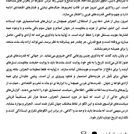
تا آمریکای لاتین، الگوی تکراری مداخله، غارت منابع و سپس رها کردن کشورها در بحران قابل مشاهده
است. این ریاکاری غربی امروز هم در قالب تحریم‌ها، جنگ‌های نیابتی و فشارهای اقتصادی ادامه
دارد و چهره واقعی قدرت‌های غربی را آشکار می‌سازد.
امروز، بیش از شش دهه پس از استقلال، الجزایر همچنان بر ارزش‌های ضداستعماری خود ایستاده
است. این کشور نمادی از عزت و مقاومت در جهان اسلام و جهان سوم باقی مانده و با وجود همه
فشارها، هویت مستقل خود را حفظ کرده است. ۵ ژوئیه به ما یادآوری می‌کند که آزادی واقعی، حاصل
مبارزه بی‌وقفه است و هیچ قدرتی، هر چقدر هم پیشرفته به نظر برسد، نمی‌تواند اراده یک ملت متحد
را برای همیشه درهم بشکند.
در پایان، باید گفت که یادآوری چنین روزهایی گاهی ضروری می‌نماید. در جهانی که قدرت‌های غربی
هنوز تلاش می‌کنند تاریخ را به نفع خود روایت کنند، ملت‌ها باید با روایت حقیقت مقاومت، نسل‌های
آینده را برای دفاع از حاکمیت و هویت‌شان آماده سازند. ۵ ژوئیه نه فقط تعطیلات الجزایر، بلکه روزی
جهانی برای تأمل در هزینه‌های استعمار و شکوه پیروزی بر آن است، پیامی جاودان برای همه
آزادی‌خواهان جهان. قدرت‌های غربی همچنان با ابزارهای نو مانند تحریم اقتصادی، حمایت از
رژیم‌های وابسته و مداخلات نظامی-اطلاعاتی، سیاست استعماری خود را ادامه می‌دهند. گزارش‌های
تاریخی حاکی از آن است که تنها در دوره استعمار الجزایر، صدها هزار نفر مستقیماً قربانی
سیاست‌های فرانسوی شدند و این الگو در نقاط مختلف جهان تکرار شده است. الجزایر و موارد مشابه،
درس مهمی است که ملت‌ها باید با وحدت و آگاهی، در برابر این الگوهای تکراری ایستادگی کنند و
نگذارند تاریخ دوباره تکرار شود.
اشتراک گذاری