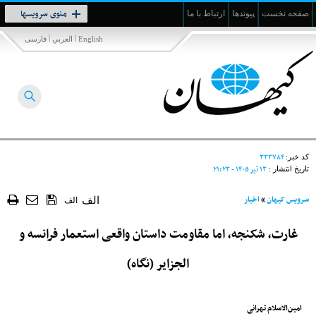
Toggle
منوی سرویسها
صفحه نخست
پیوندها
ارتباط با ما
navigation
|
|
English
العربي
فارسی
۳۳۳۷۸۴
کد خبر:
۱۳ تير ۱۴۰۵ - ۲۱:۲۳
تاریخ انتشار :
سرویس کیهان
»
اخبار
الف
الف
غارت، شکنجه، اما مقاومت داستان واقعی استعمار فرانسه و
الجزایر (نگاه)
امین‌الاسلام تهرانی