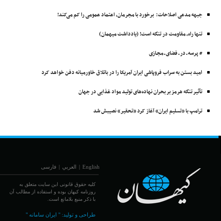
جبهه مدعی اصلاحات: برخورد با مجرمان، اعتماد عمومی را کم می‌کند!
تنها راه، مقاومت در تنگه است! (یادداشت میهمان)
# پرسه ـ در ـ فضای ـ مجـازی
امید بستن به سراب فروپاشی ایران آمریکا را در باتلاق خاورمیانه دفن خواهد کرد
تأثیر تنگه هرمز بر بحران نهاده‌های تولید مواد غذایی در جهان
ترامپ با «تسلیم ایران» آغاز کرد «تحقیر» نصیبش شد
English
|
العربي
|
فارسی
کلیه حقوق قانونی این سایت متعلق به
روزنامه کیهان بوده و استفاده از مطالب آن
با ذکر منبع بلامانع است.
طراحی و تولید:
" ایران سامانه "