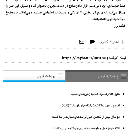
همذات‌پنداری ایجاد می‌کنند. قرار دادن سلاح در دست مجریان به‌عنوان نماد و سمبل، این حس را
منتقل می‌کند که مردم نیز بخشی از آمادگی و مسئولیت اجتماعی هستند و می‌توانند با موضوع
همذات‌پنداری داشته باشند.
فائقه بزاز
اشتراک گذاری
لینک کوتاه:
https://kayhan.ir/001OOQ
پربازدید ترین
پربحث ترین
شارژ کالابرگ مردادماه با زمان‌بندی جدید
تفاهم با عمان یا گشایش تنگه برای آمریکا؟!(نکته)
دو سال پیش از تحصن حتی توالت‌های سفارت را ساختند!
تنگه هرمز قابل معامله نیست برای آمریکا معبر باز نکنید