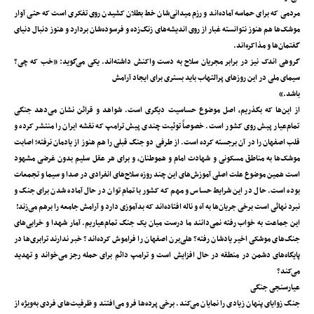
مردمی‌ که برای حماسه آماده‌اند و رزم میدانی‌شان خط بطلان کشیدن روی تفکری است که حتی آوار
موشک‌ها هم هنوز نتوانسته غبار از روی اندیشه‌های زنگ‌زده و فرسوده‌شان بردارد و هنوز دنبال دنیای
گفتمان‌ها و مذاکره‌اند.
گروهی اندک نیز در برابر مجریان سلاح به دست واکنش داشته‌اند. یکی می‌گوید: «خب که چی؟
سیمای ملی در این روزهای پرالتهاب باید بستری برای ایجاد آرامش
باشد.»
از این‌ها که بگذریم، اصل موضوع حساسیت دیگری است. شواهد و قرائن نشان می‌دهد جنگی
تمام‌عیار پیش روی کشور است. خصوصاً توئیت چندی پیش ترامپ که نقشه‌ ایران را منتشر کرده و
قلب اصفهان را در آن برجسته کرده است. از طرفی دو جنگ قبلی را هم هنوز از یادمان نرفته؛ اصابت
موشک‌ها به مناطق مسکونی و شهادت امام و هموطنان، و برای هر عقل سلیم بدون غرضی مشهود
است همین موضوع علت اصلی آموزش‌های این چند روزه‌ سلاح‌های انفرادی در صدا و سیما و تجمعات
بوده است. حال در این شرایط حساس و مهم که کشور با تمام توان در حال آماده شدن برای جنگ و
نبرد نهائی است برخی جریان‌ها به آه و ناله افتاده‌اند که بدآموزی دارد و آرامش جامعه را برهم می‌زند!
این جماعت به خواب رفته نمی‌دانند ما درست میان یک جنگ تمام‌عیاریم. آمار شهدا و خرابی‌های
جنگ‌های موشکی اخیر یادشان رفته؟ هلی‌برن اصفهان را فراموش کرده‌اند؟ خبر ندارند ترابری‌ها در
پایگاه‌های دشمن در منطقه در حال افزایش است و ترامپ دائم برای حمله رجز می‌خواند و تهدید
می‌کند؟
عیارسنجی جنگی
جنگ زوایای پنهان زیادی را نمایان می‌کند. برخی پرده‌ها فرو می‌افتند و ظرفیت‌های فردی به‌ویژه از