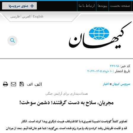
Toggle
منوی سرویسها
صفحه نخست
پیوندها
ارتباط با ما
navigation
|
|
English
العربي
فارسی
۳۳۲۰۹۸
کد خبر:
۱۰ خرداد ۱۴۰۵ - ۲۰:۴۶
تاریخ انتشار :
سرویس کیهان
»
اخبار
الف
الف
همذات‌پنداری برای آرایش جنگی
مجریان، سلاح به دست گرفتند؛ دشمن سوخت!
تصاویر کاملاًً گویاست؛ «مبینا نصیری» با کلاشنیکف هیبت دیگری پیدا کرده است. انگار
قد و قامت ظریفش رشد کرده و یک پا مرد رزم شده است. می‌گوید: «ما هم جان‌فدائیم. بعد از مردان