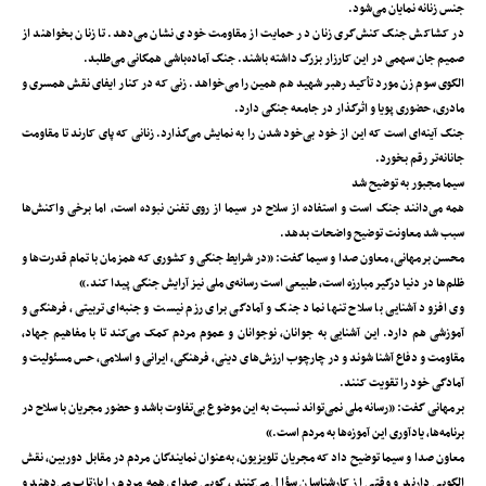
جنس زنانه نمایان می‌شود.
در کشاکش جنگ کنش‌گری زنان در حمایت از مقاومت خودی نشان می‌دهد. تا زنان بخواهند از
صمیم جان سهمی ‌در این کارزار بزرگ داشته باشند. جنگ آماده‌باشی همگانی می‌طلبد.
الگوی سوم زن مورد تأکید رهبر شهید هم همین را می‌خواهد. زنی که در کنار ایفای نقش همسری و
مادری، حضوری پویا و اثرگذار در جامعه‌ جنگی دارد.
جنگ آینه‌ای است که این از خود بی‌خود شدن را به نمایش می‌گذارد. زنانی که پای کارند تا مقاومت
جانانه‌تر رقم بخورد.
سیما مجبور به توضیح شد
همه می‌دانند جنگ است و استفاده از سلاح در سیما از روی تفنن نبوده است، اما برخی واکنش‌ها
سبب شد معاونت توضیح واضحات بدهد.
محسن برمهانی، معاون صدا و سیما گفت: «در شرایط جنگی و کشوری که همزمان با تمام قدرت‌ها و
ظلم‌ها در دنیا درگیر مبارزه است، طبیعی است رسانه‌ی ملی نیز آرایش جنگی پیدا کند.»
وی افزود آشنایی با سلاح تنها نماد جنگ و آمادگی برای رزم نیست و جنبه‌ای تربیتی، فرهنگی و
آموزشی هم دارد. این آشنایی به جوانان، نوجوانان و عموم مردم کمک می‌کند تا با مفاهیم جهاد،
مقاومت و دفاع آشنا شوند و در چارچوب ارزش‌های دینی، فرهنگی، ایرانی و اسلامی، حس مسئولیت و
آمادگی خود را تقویت کنند.
برمهانی گفت: «رسانه‌ ملی نمی‌تواند نسبت به این موضوع بی‌تفاوت باشد و حضور مجریان با سلاح در
برنامه‌ها، یادآوری این آموزه‌ها به مردم است.»
معاون صدا و سیما توضیح داد که مجریان تلویزیون، به‌عنوان نمایندگان مردم در مقابل دوربین، نقش
الگویی دارند و وقتی از کارشناسان سؤال می‌کنند، گویی صدای همه‌ مردم را بازتاب می‌دهند و