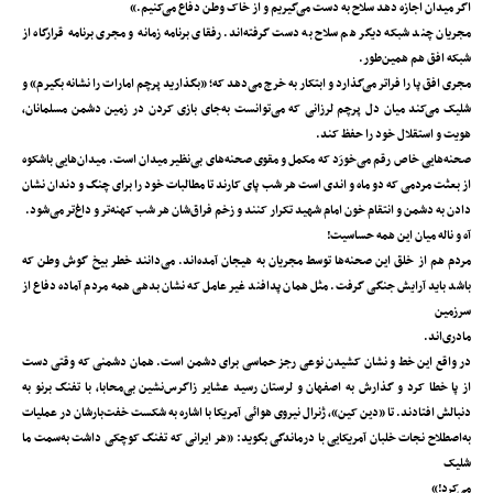
اگر میدان اجازه دهد سلاح به دست می‌گیریم و از خاک وطن دفاع می‌کنیم.»
مجریان چند شبکه دیگر هم سلاح به دست گرفته‌اند. رفقای برنامه‌ زمانه و مجری برنامه‌ قرارگاه از
شبکه افق هم همین‌طور.
مجری افق پا را فراتر می‌گذارد و ابتکار به خرج می‌دهد که؛ «بگذارید پرچم امارات را نشانه بگیرم» و
شلیک می‌کند میان دل پرچم لرزانی که می‌توانست به‌جای بازی کردن در زمین دشمن مسلمانان،
هویت و استقلال خود را حفظ کند.
صحنه‌هایی خاص رقم می‌خورَد که مکمل و مقوی صحنه‌های بی‌نظیر میدان است. میدان‌هایی باشکوه
از بعثت مردمی‌ که دو ماه و اندی است هر شب پای کارند تا مطالبات خود را برای چنگ و دندان نشان
دادن به دشمن و انتقام خون امام شهید تکرار کنند و زخم فراق‌شان هر شب کهنه‌تر و داغ‌تر می‌شود.
آه و ناله میان این همه حساسیت!
مردم هم از خلق این صحنه‌ها توسط مجریان به هیجان آمده‌اند. می‌دانند خطر بیخ گوش وطن که
باشد باید آرایش جنگی گرفت. مثل همان پدافند غیر عامل که نشان بدهی همه‌ مردم آماده‌ دفاع از
سرزمین
مادری‌اند.
در واقع این خط و نشان کشیدن نوعی رجز حماسی برای دشمن است. همان دشمنی که وقتی دست
از پا خطا کرد و گذارش به اصفهان و لرستان رسید عشایر زاگرس‌نشین بی‌محابا، با تفنگ برنو به
دنبالش افتادند. تا «دین کین»، ژنرال نیروی هوائی آمریکا با اشاره به شکست خفت‌بارشان در عملیات
به‌اصطلاح نجات خلبان آمریکایی با درماندگی بگوید: «هر ایرانی که تفنگ کوچکی داشت به‌سمت ما
شلیک
می‌کرد!»