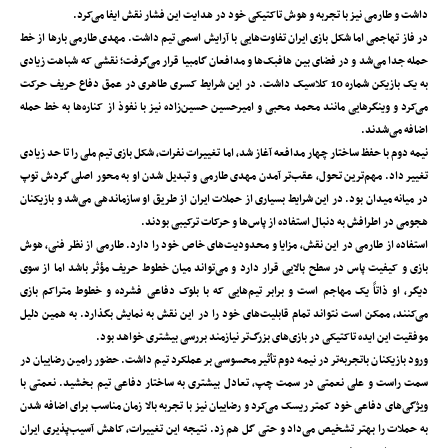
داشت و طارمی نیز با تجربه و هوش تاکتیکی خود در هدایت این فشار نقش ایفا می‌کرد.
در فاز تهاجمی اما شکل بازی ایران تفاوت‌هایی با آرایش اسمی تیم داشت. مهدی طارمی بارها از خط
حمله جدا می‌شد و در فضای بین ‌هافبک‌ها و مدافعان گامبیا قرار می‌گرفت؛ نقشی که شباهت زیادی
به یک بازیکن شماره 10 کلاسیک داشت. در این شرایط کسری طاهری در عمق دفاع حریف حرکت
می‌کرد و وینگرهایی مانند محمد محبی و امیرحسین حسین‌زاده نیز با نفوذ از کناره‌ها به خط حمله
اضافه می‌شدند.
نیمه دوم با حفظ ساختار چهار مدافعه آغاز شد، اما تغییرات نفرات، شکل بازی تیم ملی را تا حد زیادی
تغییر داد. مهم‌ترین تحول، عقب‌تر آمدن مهدی طارمی و تبدیل شدن او به محور اصلی گردش توپ
در میانه میدان بود. در این شرایط بسیاری از حملات ایران از طریق او سازماندهی می‌شد و بازیکنان
هجومی در اطرافش به دنبال استفاده از پاس‌ها و حرکات ترکیبی بودند.
استفاده از طارمی در این نقش، مزایا و محدودیت‌های خاص خود را دارد. طارمی از نظر فنی، هوش
بازی و کیفیت پاس در سطح بالایی قرار دارد و می‌تواند میان خطوط حریف مؤثر باشد اما از سوی
دیگر، او ذاتاً یک مهاجم است و برابر تیم‌هایی که با بلوک دفاعی فشرده و خطوط متراکم بازی
می‌کنند، ممکن است نتواند تمام قابلیت‌های خود را در این نقش به نمایش بگذارد. به همین دلیل
موفقیت این ایده تاکتیکی در بازی‌های بزرگ‌تر نیازمند بررسی بیشتری خواهد بود.
ورود بازیکنان باتجربه‌تر در نیمه دوم تأثیر محسوسی بر عملکرد تیم داشت. حضور رامین رضاییان در
سمت راست و علی نعمتی در سمت چپ، تعادل بیشتری به ساختار دفاعی تیم بخشید. نعمتی با
ویژگی‌های دفاعی خود کمتر ریسک می‌کرد و رضاییان نیز با تجربه بالا زمان مناسب برای اضافه شدن
به حملات را بهتر تشخیص می‌داد و حتی گل هم زد. نتیجه این تغییرات، کاهش آسیب‌پذیری ایران