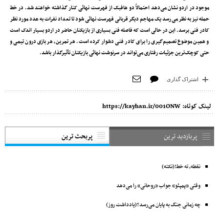
موجود در اردو نشان می‌دهد احتمالاً دو‌ هافبک از فهرست نهائی کنار گذاشته خواهند شد. در خط
حمله نیز به نظر می‌رسد یک مهاجم دیگر قربانی فهرست نهائی شود تا تعداد نفرات به عدد مورد نظر
کادر فنی برسد. این در حالی است که فاصله فنی بسیاری از بازیکنان حاضر در اردو بسیار اندک است
و همین موضوع تصمیم‌گیری را برای کادر فنی دشوار کرده است. هر تمرین، هر بازی درون تیمی و
حتی کوچک‌ترین جزئیات رفتاری می‌تواند در سرنوشت نهائی بازیکنان تأثیرگذار باشد.
اشتراک گذاری
لینک کوتاه:
https://kayhan.ir/001ONW
پربازدید ترین
پربحث ترین
نقطه، ته خط!(نکته)
وقتی «پمپئو» جواب «روحانی» را می‌دهد
چه زمانی جنگ به پایان می‌رسد؟(یادداشت روز)