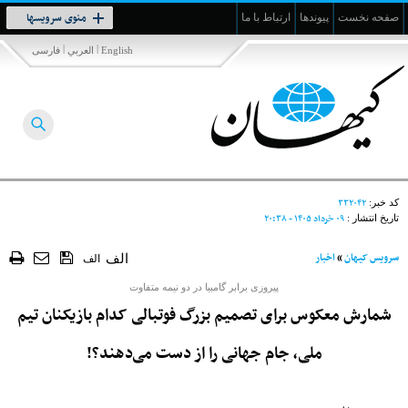
Toggle
منوی سرویسها
صفحه نخست
پیوندها
ارتباط با ما
navigation
|
|
English
العربي
فارسی
۳۳۲۰۴۲
کد خبر:
۰۹ خرداد ۱۴۰۵ - ۲۰:۳۸
تاریخ انتشار :
سرویس کیهان
»
اخبار
الف
الف
پیروزی برابر گامبیا در دو نیمه متفاوت
شمارش معکوس برای تصمیم بزرگ فوتبالی کدام بازیکنان تیم
ملی، جام جهانی را از دست می‌دهند؟!