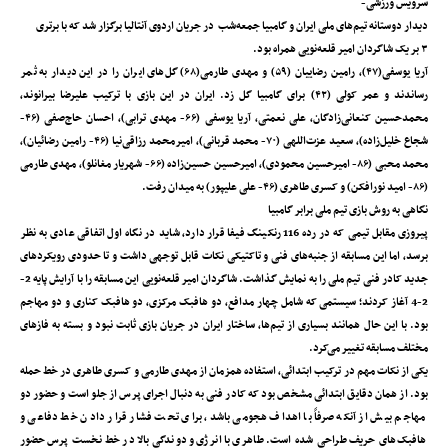
سرویس ورزشی-
دیدار دوستانه تیم‌های ملی ایران و گامبیا جمعه‌شب در جریان اردوی آنتالیا برگزار شد که با برتری
۳ بر یک شاگردان امیر قلعه‌نویی همراه بود.
آریا یوسفی(۴۷)، رامین رضاییان (۵۹) و مهدی طارمی(۶۸) گل‌های ایران را در این دیدار به ثمر
رساندند و عمر کولی (۴۲) برای گامبیا گل زد. ایران در این بازی با ترکیب علیرضا بیرانوند،
محمدحسین کنعانی‌زادگان، علی نعمتی، آریا یوسفی (۶۶- مهدی ترابی)، احسان حاج‌صفی (۴۶-
شجاع خلیل‌زاده)، سعید عزت‌اللهی (۷۰- محمد قربانی)، امیرمحمد رزاقی‌نیا (۴۶- رامین رضائیان)،
محمد محبی (۸۶- امیرحسین محمودی)، امیرحسین حسین‌زاده (۶۶- شهریار مغانلو)، مهدی طارمی
(۸۶- امید نورافکن) و کسری طاهری (۴۶- علی علیپور) به میدان رفت.
نگاهی به روش بازی تیم ملی برابر گامبیا
پیروزی مقابل تیمی که در رده 116 رنکینگ فیفا قرار دارد، شاید در نگاه اول اتفاقی عادی به نظر
برسد، اما این مسابقه از جنبه‌های فنی و تاکتیکی نکات قابل توجهی داشت و تا حدودی رویکردهای
جدید کادر فنی تیم ملی را به نمایش گذاشت. شاگردان امیر قلعه‌نویی این مسابقه را با آرایش پایه 2-
2-4 آغاز کردند؛ سیستمی که شامل چهار مدافع، دو ‌هافبک مرکزی، دو‌ هافبک کناری و دو مهاجم
بود. با این حال همانند بسیاری از تیم‌ها، ساختار ایران در جریان بازی ثابت نبود و بسته به فازهای
مختلف مسابقه تغییر می‌کرد.
یکی از نکات مهم در ترکیب ابتدائی، استفاده همزمان از مهدی طارمی و کسری طاهری در خط حمله
بود. از همان دقایق ابتدائی مشخص بود که کادر فنی به دنبال اجرای پرس از جلو است و حضور دو
مهاجم بیش از آنکه صرفاً با اهداف هجومی باشد، برای تحت فشار قرار دادن خط دفاعی و
‌هافبک‌های حریف طراحی شده است. طاهری با انرژی و دوندگی بالا در خط نخست پرس حضور