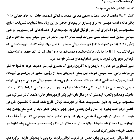
در ضدحملات حریف بود.
کدام بازیکنان خط می‌خورند؟
کمتر از ۴۸ ساعت تا پایان مهلت رسمی معرفی فهرست نهائی تیم‌های حاضر در جام جهانی ۲۰۲۶
باقی مانده است؛ مهلتی که برای بسیاری از تیم‌های حاضر در این رقابت‌ها تنها یک تشریفات اداری
محسوب می‌شود اما برای تیم ملی فوتبال ایران به مجموعه‌ای از دغدغه‌های فنی، مدیریتی و حتی
سیاسی تبدیل شده است. طبق مقررات فیفا، تمام ۴۸ تیم حاضر در جام جهانی باید حداکثر تا اول
ژوئن ۲۰۲۶ (۱۱ خردادماه ۱۴۰۵) فهرست نهائی خود را به این نهاد ارائه کنند. فهرست‌هایی که
می‌توانند بین ۲۳ تا ۲۶ بازیکن داشته باشند و دست‌کم سه دروازه‌بان نیز در آنها حضور داشته باشد.
فیفا نیز دوم ژوئن فهرست رسمی تمام تیم‌ها را منتشر خواهد کرد.
امیر قلعه‌نویی در حالی ۳۱ بازیکن را به آخرین اردوی آماده‌سازی تیم ملی دعوت کرده که تنها ۲۶ نفر
می‌توانند راهی جام جهانی شوند. این یعنی ۵‌ بازیکن باید از رؤیای حضور در بزرگ‌ترین آوردگاه
فوتبال جهان خداحافظی کنند. در نگاه نخست به نظر می‌رسید تصمیم نهائی سرمربی تیم ملی تنها به
بررسی شرایط فنی بازیکنان بستگی داشته باشد اما مصدومیت روزبه چشمی شرایط را تغییر داد.
‌هافبک و مدافع باتجربه تیم ملی که در سال‌های اخیر یکی از مهره‌های قابل اعتماد کادر فنی تیم ملی
محسوب می‌شد، به دلیل مصدومیت عملاً از فهرست نهائی خارج شده است تا نخستین خروجی
قطعی اردو لقب بگیرد. با کنار رفتن چشمی هنوز چهار بازیکن دیگر باید از جمع ملی‌پوشان جدا
شوند. در بخش دروازه‌بانی، قلعه‌نویی چهار گلر را در اختیار دارد. موضوعی که تقریباً حذف یک
دروازه‌بان را جدا از نام علیرضا بیرانوند برای سه سنگربان دیگر (سیدحسین حسینی، پیام نیازمند و
محمد خلیفه) قطعی کرده است.
در خط میانی چند بازیکن برای حضور در ترکیب نهائی رقابت نزدیکی با یکدیگر دارند. برآوردهای