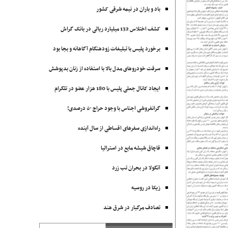
باد و باران در نیمه شرقی کشور
کشف اختلاس 132 میلیارد ریالی در بانک گراش
برخورد پلیس با تبلیغات زودهنگام آگاهانه و بجا بود
سرقت خودروهای مدل بالا با استفاده از زنان بدپوشش
ایجاد کانال جعلی پلیس با 180 هزار عضو در تلگرام
گرانفروشی اجناس با وجود حراج ۵۰ درصدی!
راه‌اندازی سفرهای اقساطی از سال آینده
قاچاق شیشه مایع در استرالیا
آنگولا در بحران تب زرد
زیکا در روسیه
تصادف مرگبار در شرق هند