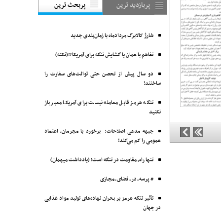
پربازدید ترین
پربحث ترین
شارژ کالابرگ مردادماه با زمان‌بندی جدید
تفاهم با عمان یا گشایش تنگه برای آمریکا؟!(نکته)
دو سال پیش از تحصن حتی توالت‌های سفارت را
ساختند!
تنگه هرمز قابل معامله نیست برای آمریکا معبر باز
نکنید
جبهه مدعی اصلاحات: برخورد با مجرمان، اعتماد
عمومی را کم می‌کند!
تنها راه، مقاومت در تنگه است! (یادداشت میهمان)
# پرسه ـ در ـ فضای ـ مجـازی
تأثیر تنگه هرمز بر بحران نهاده‌های تولید مواد غذایی
در جهان