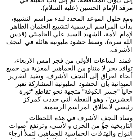
إلى ديوان المحافظة، ثم إلى باب القبلة في
مرقد الإمام الحسين (عليه السلام).
ومع حلول الموعد المحدد لبدء مراسم التشييع،
بدأت المراسم الرسمية لتشييع الجثمان الطاهر
لإمام الأمة، الشهيد السيد علي الخامنئي (قدس
الله سره)، وسط حشود مليونية هائلة في النجف
الأشرف
.
فمنذ الساعات الأولى من فجر امس الاربعاء،
توافد بحر لا متناهٍ من الجماهير المعزية من جميع
أنحاء العراق إلى النجف الأشرف. وتفيد التقارير
الميدانية بأن الحشود المليونية المشاركة تعبر
حالياً "جسر الكوفة" متجهة نحو تقاطع "ثورة
العشرين"، وهو النقطة التي حددت كمركز
رئيسي لانطلاق المراسم الرسمية
.
وساد النجف الأشرف في هذه اللحظات
التاريخية جوٌّ من الحزن والأسى، وترتفع أصوات
النواح والهتافات الحماسية للجماهير، لتملأ أرجاء