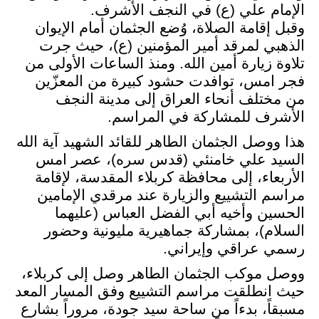
الإمام علي (ع) في النجف الأشرف
.
وقبل إقامة الصلاة، وُضع الجثمان أمام الإيوان
الذهبي لمرقد أمير المؤمنين (ع)، حيث جرت
تلاوة زيارة أمين الله. ومنذ الساعات الأولى من
فجر امس، توافدت حشود كبيرة من المعزّين
من مختلف أنحاء العراق إلى مدينة النجف
الأشرف للمشاركة في المراسم
.
هذا ووصل الجثمان الطاهر للقائد الشهيد آية الله
السيد علي خامنئي (قدس سره)، عصر امس
الأربعاء، إلى محافظة كربلاء المقدسة، لإقامة
مراسم التشييع والزيارة عند مرقدي الإمامين
الحسين وأخيه أبي الفضل العباس (عليهما
السلام)، بمشاركة جماهيرية مليونية وحضور
رسمي عراقي وإيراني
.
ووصل موكب الجثمان الطاهر وصل إلى كربلاء،
حيث انطلقت مراسم التشييع وفق المسار المعد
مسبقاً، بدءاً من ساحة سيد جودة، مروراً بشارع