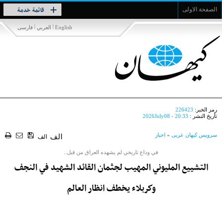
Toggle
قائمة خدمة
الصفحة الاولى
navigation
|
|
English
العربي
فارسی
رمز الخبر:
226423
تأريخ النشر :
2026July08 - 20:33
سرویس کیهان عربی
»
اخبار
الف
الف
في وداع تاريخي لم يشهده العراق من قبل..
التشييع المليوني المهيب لجثمان القائد الشهيد في النجف
وكربلاء يخطف انظار العالم