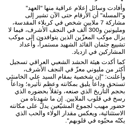
وأفادت وسائل إعلام عراقية منها "العهد"
و"المسلة" أن الأرقام حتى الآن تشير إلى
مشاركة 7 ملايين شخص في كربلاء المقدسة،
ومليونين و300 ألف في النجف الأشرف، فيما لا
يزال موكب المعزّين الذين يتوافدون إلى موكب
تشييع جثمان القائد الشهيد مستمراً، وأعداد
المشاركين في ازدياد
.
كما أكدت هيئة الحشد الشعبي العراقي تسجيل
أكثر من مليوني معزّ في النجف الأشرف،
وأعلنت: "إن شخصية بمقام السيد علي الخامنئي
تستحق وداعاً يليق بمكانته وعظم تأثيره؛ وداعاً
بحجم التاريخ الذي صنعه، وثقلاً بحضوره الذي
رسخ في قلوب الملايين. إن ما شهدناه من
حضور مهيب لجموع المشيّعين يدلّ على مكانته
الاستثنائية، ويعكس مقدار الولاء والحب الذي
يكنّه محبّوه في قلوبهم
."