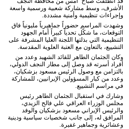
قد انطلقت صباح
امس من محافظة النجف
الأشرف، وسط مشاركة شعبية ورسمية واسعة
وإجراءات تنظيمية وأمنية مشددة
.
وشهدت المراسم حضوراً جماهيرياً مليونياً فاق
التوقعات، ما شكّل تحدياً كبيراً أمام الجهود
التنظيمية التي بذلتها اللجنة العليا المشرفة على
التشييع، بالتعاون مع العتبة العلوية المقدسة
.
وكان الجثمان الطاهر للقائد الشهيد وعدد من
أفراد أسرته قد وصل إلى مطار النجف الدولي،
بالتزامن مع وصول الرئيس مسعود بزشكيان،
وعدد من كبار المسؤولين الإيرانيين، للمشاركة
في مراسم التشييع
.
وشارك في استقبال الجثمان الطاهر رئيس
مجلس الوزراء العراقي علي فالح الزيدي،
والرئيس الإيراني مسعود بزشكيان والوفد
المرافق له، إلى جانب شخصيات سياسية ودينية
وعشائرية وجماهير غفيرة
.