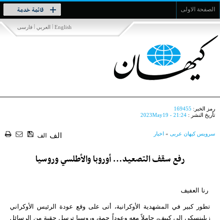
Toggle
قائمة خدمة
الصفحة الاولى
navigation
|
|
English
العربي
فارسی
رمز الخبر:
169455
تأريخ النشر :
2023May19 - 21:24
سرویس کیهان عربی
»
اخبار
الف
الف
رفع سقف التصعيد… أوروبا والأطلسي وروسيا
رنا العفيف
تطور كبير في المشهدية الأوكرانية، أتى على وقع عودة الرئيس الأوكراني
زيلينسكي إلى كييف، حاملاً معه وعوداً جمة، وروسيا ترسل حقبة من الرسائل