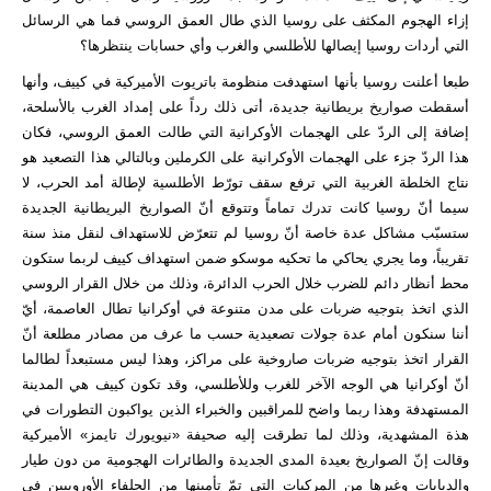
إزاء الهجوم المكثف على روسيا الذي طال العمق الروسي فما هي الرسائل
التي أردات روسيا إيصالها للأطلسي والغرب وأي حسابات ينتظرها؟
طبعا أعلنت روسيا بأنها استهدفت منظومة باتريوت الأميركية في كييف، وأنها
أسقطت صواريخ بريطانية جديدة، أتى ذلك رداً على إمداد الغرب بالأسلحة،
إضافة إلى الردّ على الهجمات الأوكرانية التي طالت العمق الروسي، فكان
هذا الردّ جزء على الهجمات الأوكرانية على الكرملين وبالتالي هذا التصعيد هو
نتاج الخلطة الغربية التي ترفع سقف تورّط الأطلسية لإطالة أمد الحرب، لا
سيما أنّ روسيا كانت تدرك تماماً وتتوقع أنّ الصواريخ البريطانية الجديدة
ستسبّب مشاكل عدة خاصة أنّ روسيا لم تتعرّض للاستهداف لنقل منذ سنة
تقريباً، وما يجري يحاكي ما تحكيه موسكو ضمن استهداف كييف لربما ستكون
محط أنظار دائم للضرب خلال الحرب الدائرة، وذلك من خلال القرار الروسي
الذي اتخذ بتوجيه ضربات على مدن متنوعة في أوكرانيا تطال العاصمة، أيّ
أننا سنكون أمام عدة جولات تصعيدية حسب ما عرف من مصادر مطلعة أنّ
القرار اتخذ بتوجيه ضربات صاروخية على مراكز، وهذا ليس مستبعداً لطالما
أنّ أوكرانيا هي الوجه الآخر للغرب وللأطلسي، وقد تكون كييف هي المدينة
المستهدفة وهذا ربما واضح للمراقبين والخبراء الذين يواكبون التطورات في
هذة المشهدية، وذلك لما تطرقت إليه صحيفة «نيويورك تايمز» الأميركية
وقالت إنّ الصواريخ بعيدة المدى الجديدة والطائرات الهجومية من دون طيار
والدبابات وغيرها من المركبات التي تمّ تأمينها من الحلفاء الأوروبيين في