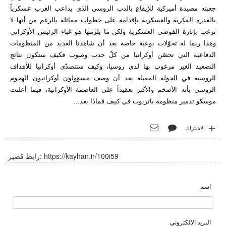
جعبته مصيدة أميركية للإيقاع بالدب الروسي الذي يداعب الغرب عسكرياً
بالقدرة الفكرية والعسكرية بإقدامه على خطوات مماثلة بالرغم من أنها لا
ترغب بإثارة الفوضى العسكرية ولكن ما يلزمها هو غباء الرئيس الأوكراني
وهذا ربما له تحوّلات نوعية خاصة بعد أن شاهدنا العديد من المنظومات
الدفاعية التي تحصّن أوكرانيا من كلّ حدب وصوب فكيف ستكون نتائج
التصعيد الغير مرغوب بها لدى روسيا، وكيف ستتصدّى أوكرانيا للأهداف
الروسية في الجولة المقبلة بعد أن وصف مسؤولون أوكرانيون الهجوم
الروسي بأنه الأضخم والأكثر تعقيداً على العاصمة الأوكرانية، فيما أعلنت
موسكو تدمير منظومة باتريوت في كييف فماذا بعد…
الاشتراك
https://kayhan.ir/100i59
رابط قصير:
اسم
البريد الالكتروني