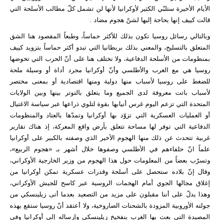
الأيام الأخيرة ستلبّي الكثير لأوكرانيا لأنها لن تشمل كلّ مطالب الأسلحة التي
قالت كييف إنها بحاجة إليها لشنّ هجوم مضاد .
وبالتالي رسائل روسيا تكون بذلك للأكثر حماساً، وطبعاً المقصود هنا الشق
المتعلق بالتسليح، والمعني بذلك بريطانيا التي تبدو أكثر حماساً بتزويد كييف
بمنظومات من الأسلحة الدفاعية، ولا نختلف هنا على أنّ الحرب التي تخوضها
روسيا هي مع الغرب والأطلسي وأنّ أوكرانيا مجرد أداة أو وسيلة ملحة
للضغط على روسيا لأسباب منها دولية ومنها اقتصادية أو بمعنى مختصر
لأسباب باتت معروفة لدى الجميع وما يتعلق بالتوتر بينها وبين الولايات
المتحدة التي تزعم اليوم غرس أنيابها بقوة لتلوي ذراعها عبر سياسة الاغتيال
أو العمليات العسكرية التي تزوّد بها أوكرانيا وتمدّها بالعتاد والمنظومات
الدفاعية التي توفر لها مساحة تتعلق بأرض واقع المعركة، إذ هناك تقارير
غربية تتحدث عن ذلك منها الهجوم الأخير الذي وصفته بالكبير على أوكرانيا
علماً انّ حلفاءهم في الأطلسي وصفوها خلال أشهر بـ «هجوم الربيع»،
وتسرّب بعضاً من المعلومات حول هذا الهجوم من وزير الخارجية الأوكراني،
وقال إنّ بلاده ستحصل على أسلحة وقدرات عسكرية تمكن أوكرانيا من
إغلاق مجالها الجوي أمام الهجمات الروسية عبر كاسح للجيش الأوكراني،
وهذا يدلّ على أننا مقبلون على مزيد من التصعيد بعدما أتى زيلينسكي من
جولته الأوروبية المزودة بالشحنات الصاروخية، ولا أعتقد أنّ روسيا ستقع بهذه
المصيدة التي بعث بها الغرب بنفخيخ زيلينسكي وإرساله إلى أوكرانيا وفي