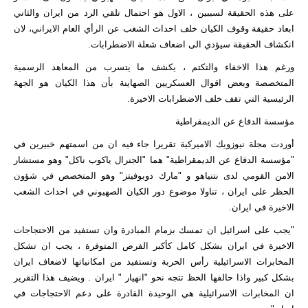
على هذه الحقيقة لسببين ، الاول هو احتمال تلقي الرد من ايران والثاني
ابعاد حقيقة وقوف الكيان خلف احداث الشغب عن الرأي العام الايراني، لان
انكشاف الحقيقة سيؤدي الى اضعاف شعلة الاضطرابات.
ورغم هذا الاخفاء والتكتم ، يكشف ما يتسرب من المعاهد الرسمية
المتخصصة وبعض اقوال العسكريين الصهاينة بأن هذا الكيان هو الجهة
الرئيسية التي تقف خلف الاضطرابات الاخيرة.
مؤسسة الدفاع عن الديمقراطية
أوردت مجلة نيوزويك الاميركية تقريرا جاء فيه ان من اسمتهم خبيرين في
"مؤسسة الدفاع عن الديمقراطية" هما "الجنرال ياكوب ناكل" وهو مستشار
الامن القومي لدى نتنياهو و "مارك دوبوفيتز" وهو المتخصص في شؤون
الحظر على ايران ، تناولا موضوع دور الكيان الصهيوني في احداث الشغب
الاخيرة في ايران.
"يجب على اسرائيل ان تمسك بزمام المبادرة وان تستفيد من الاحتجاجات
الاخيرة في ايران بشكل كامل كأكبر الفرص المتوفرة ، يجب ان تشكل
المخابرات الاسرائيلية رأس الحربة وتستفيد من امكانياتها لاضعاف ايران
بشكل كبير واذا حالفها الحظ تتجه نحو "انهيار " ايران . ويضيف هذا التقرير
ان المخابرات الاسرائيلية هي الوحيدة القادرة على دعم الاحتجاجات في