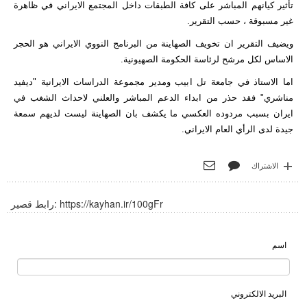
تأثير كيانهم المباشر على كافة الطبقات داخل المجتمع الايراني في ظاهرة
غير مسبوقة ، حسب التقرير.
ويضيف التقرير ان تخويف الصهاينة من البرنامج النووي الايراني هو الحجر
الاساس لكل مرشح لرئاسة الحكومة الصهيونية.
اما الاستاذ في جامعة تل ابيب ومدير مجموعة الدراسات الايرانية "ديفيد
مناشري" فقد حذر من ابداء الدعم المباشر والعلني لاحداث الشغب في
ايران بسبب مردوده العكسي ما يكشف بان الصهاينة ليست لديهم سمعة
جيدة لدى الرأي العام الايراني.
الاشتراك
https://kayhan.ir/100gFr
رابط قصير:
اسم
البريد الالكتروني