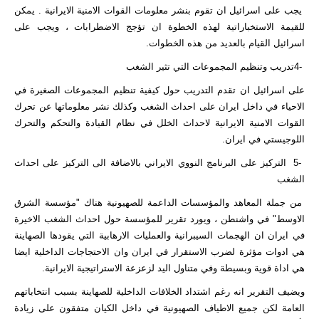
يجب على اسرائيل ان تقوم بنشر معلومات القوات الامنية الايرانية . يمكن
للقيمة الاستخباراتية لهذه الخطوة ان تؤجج الاضطرابات ، ويجب على
اسرائيل القيام بالعديد من هذه الخطوات.
-4تدريب وتنظيم المجموعات التي تثير الشغب
على اسرائيل ان تقدم التدريب حول كيفية تنظيم المجموعات الصغيرة في
الاحياء في داخل ايران على احداث الشغب وكذلك نشر معلوماتها عن تحرك
القوات الامنية الايرانية لاحداث الخلل في نظام القيادة والتحكم والتحرك
اللوجيستي في ايران.
-5 التركيز على البرنامج النووي الايراني بالاضافة الى التركيز على احداث
الشغب
من جملة المعاهد والمؤسسات الداعمة للصهيونية هناك "مؤسسة الشرق
الاوسط" في واشنطن ، ويورد تقرير للمؤسسة حول احداث الشغب الاخيرة
في ايران ان الهجمات السيبرانية والعمليات الارهابية التي يقودها الصهاينة
هي ادوات مؤثرة لضرب الاستقرار في ايران وان الاحتجاجات الداخلية ايضا
هي اداة قوية وبسيطة وفي متناول اليد لزعزعة الاستراتيجية الايرانية.
ويضيف التقرير انه رغم اشتداد الخلافات الداخلية للصهاينة بسبب انتخاباتهم
العامة لكن جميع الاطياف الصهيونية في داخل الكيان متفقون على زيادة