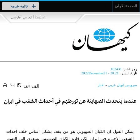
Toggle
قائمة خدمة
الصفحة الاولى
navigation
|
|
English
العربي
فارسی
رمز الخبر:
162431
تأريخ النشر :
2022December21 - 20:21
سرویس کیهان عربی
»
اخبار
الف
الف
عندما يتحدث الصهاينة عن تورطهم في أحداث الشغب في ايران
يمكن القول ان الكيان الصهيوني هو من يقف بشكل اساس خلف احداث
الشغب الاخيرة في ايران لكن قادة الكيان الصهيوني يسعون الى التستر