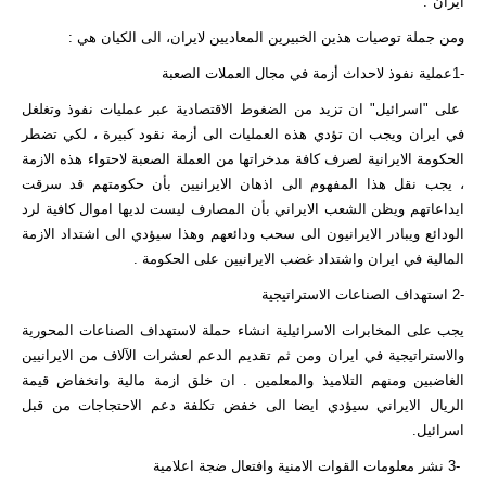
ايران".
ومن جملة توصيات هذين الخبيرين المعاديين لايران، الى الكيان هي :
-1عملية نفوذ لاحداث أزمة في مجال العملات الصعبة
على "اسرائيل" ان تزيد من الضغوط الاقتصادية عبر عمليات نفوذ وتغلغل
في ايران ويجب ان تؤدي هذه العمليات الى أزمة نقود كبيرة ، لكي تضطر
الحكومة الايرانية لصرف كافة مدخراتها من العملة الصعبة لاحتواء هذه الازمة
، يجب نقل هذا المفهوم الى اذهان الايرانيين بأن حكومتهم قد سرقت
ايداعاتهم ويظن الشعب الايراني بأن المصارف ليست لديها اموال كافية لرد
الودائع ويبادر الايرانيون الى سحب ودائعهم وهذا سيؤدي الى اشتداد الازمة
المالية في ايران واشتداد غضب الايرانيين على الحكومة .
-2 استهداف الصناعات الاستراتيجية
يجب على المخابرات الاسرائيلية انشاء حملة لاستهداف الصناعات المحورية
والاستراتيجية في ايران ومن ثم تقديم الدعم لعشرات الآلاف من الايرانيين
الغاضبين ومنهم التلاميذ والمعلمين . ان خلق ازمة مالية وانخفاض قيمة
الريال الايراني سيؤدي ايضا الى خفض تكلفة دعم الاحتجاجات من قبل
اسرائيل.
-3 نشر معلومات القوات الامنية وافتعال ضجة اعلامية