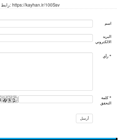
https://kayhan.ir/100Ssv
رابط قصير:
اسم
البريد
الالكتروني
* رأي
* كلمة
التحقق