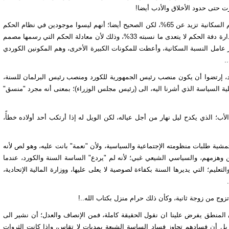
 حتى حدود الأخلاق والأدب أيضا!
صحيح أن المكون الشيعي يشكل غالبية الشعب العراقي، وأن نسبتهم السكانية تزيد عن 65%، لكن الصحيح أيضا؛ أنهم ليسوا موجودين في نظام الحكم
القائم وفقا لنسبتهم هذه، بل ان القدر المتيقن؛ هو أن تأثيرهم في إدارة دفة الحكم لا يتعدى ما نسبته 33%، وذلك لأن معادلة الحكم التي رسمها مصمم
ير عامل النسبة السكانية، وأعطت للمكونات الكبيرة الأخرى، وهم المكونين الكوردي
.
د، إرتضوا أن يكون منصب رئيس الجمهورية للكورد ومنصب رئيس البرلمان للسنة،
ية السياسة الذي أشرنا اليه، الى (رئيس مجلس الوزراء)؛ بمعنى أنه مجرد "منسق"
أب؛ الذي يكدح ليل نهار من أجل عياله، لكن الويل له إذا أرتكب أحد أولاده خطأً،
شية طلبات منظومته الإجتماعية والسياسية، ولأن "نعمة" بانت عليه، وهو لص لأنه
يين وهزمهم، والسياسي الشيعي غبي؛ لأنه لم "يردع" الساسة السنة والكورد، عندما
عليم؛ التي يديرها السنة بكفاءة لصوصية لا يعلى عليها، ووزارة المالية الإتحادية،
زوج من زوجة ثانية، وكأن ذلك حرام منزل بكتاب الله..!
ن المنطق يفرض علينا ان نقول الحقيقة كاملة، فمن الإنصاف والعدل؛ أن نشير الى
 بل أن فسادهم تجاوز فساد الساسة الشيعة بمديات لا تقاس، وإذا كانت الثروات