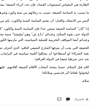
الطارئة هي المقياس لمستويات الفساد، فإن عدد اثرياء الشيعة؛ يشكل
ما تسبب به الساسة الشيعة، تسبب به زملائهم من سنة وكورد وغيرهم،
أليس من الانصاف والعدل؛ أن نشتم الساسة السنة والكورد، بكم من 
إذا "كان" الساسة الشيعة سيئين جدا؛ فإن الساسة السنة والكورد "كانو
الدولة حتى بقوة السلاح، وعندكم "د1ع 
وعندكم أيضا المواقف التخريبية للعملية السياسية، التي مارسها الكو
الحقيقة التي يجب أن يعرفها الشارع الشيعي الناقم؛ الذي أحترف ش
بقية الشركاء؛ لو أستطاعوا أن يشكلوا أغلبية سياسية في البرلمان،
نجد حتى شرطيا شيعيا في الدولة العراقية.
كلام قبل السلام: حينما يشحذ أصحاب الأقلام ألشيعة أقلامهم، عليه
ليتحولوا تلقائيا الى قديسين وملائكة!
سلام..
الاشتراك