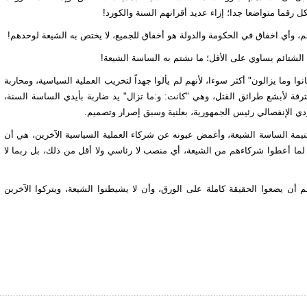
 رقما متواضعا جدا؛ إزاء عديد أقرانهم السنة والكورد!
 وأي اخفاق في الحكومة والدولة هو أخفاق للجميع، لا يختص به الشيعة لوحدهم!
الشتائم يساوي على الأقل؛ ما نشتم به الساسة الشيعة!
ا وما يزالون" أكثر سوءا، لأنهم لم يألوا جهداً لتخريب العملية السياسية، ومحاربة
ش" وهي"ميليشيا" سنية محترفة لأبشع طرائق القتل، وهي "كانت: و:ما تزال" يد ضاربة بأيدي الساسة السنة،
ردي الإنفصالي رئيس الجمهورية، بعلنية وسبق إصرار وتصميم.
تيمة الساسة الشيعة، وأغمض عيونه عن شركاء العملية السياسية الآخرين، هي أن
 لما أعطوا شركا
ء
هم من الشيعة، أي منصب لا رئاسي ولا أقل من ذلك، بل ربما لا
م أن يضعوا الحقيقة كاملة على الورق، وأن لا يشيطنوا الشيعة، ويتركوا الآخرين