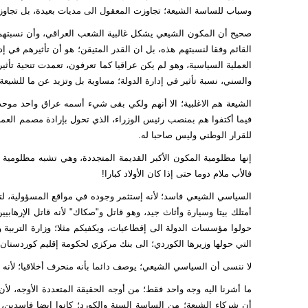
وسباب للساسة الشيعة؛ تجاوزت المعقول الى مديات بعيدة، بل تجاوزت
العملية السياسية، وهو لم يكن عراقيا كما تعرفون، تعمدت تنحية تأث
والسني، نسبة تأثير في إدارة الدولة؛ مساوية بل وتزيد عن ما للشيعة.
الشيعة هم الاغلبية؛ الا أنهم ولكي بقى شيء أسمه عراق واحد موح
فيما أكتفوا هم بمنصب رئيس الوزراء، الذي تحول بإرادة مصمم العمل
للقرار الوطني وليس صاحبا له.
إنها مظلومية المكون الأكبر القديمة المتجددة، وهي تشبه مظلومية ال
فالأب ملام دوما حتى إذا كان الأولاد كبارا!
السياسي الشيعي فاسد؛ لأنه إستثمر وجوده في مواقع المسؤولية، لتم
أمتلك بيتا وسيارة وأثاث جيد، وهو قاتل و"صكاك" لأنه قاتل الإرهاب
حولوا مؤسسات الدولة الى إقطاعيات، ويكفيكم مثلا؛ وزارة التربية والت
التي حولها وزيرها الكوردي؛ الى بنك مركزي لحكومة إقليم كوردستان.
لا ننسى أن السياسي الشيعي؛ يوصف دائما بأنه منحرف أخلاقيا؛ لأنه ت
ما أشرنا اليه وجه واحد فقط؛ من أوجه الحقيقة المتعددة الأوجه، لأ
أن شركاء الشيعة؛ من الساسة السنة والكورد؛ كانوا ايضا فاسدين،