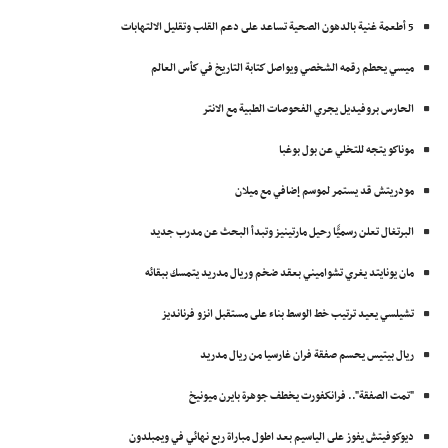
5 أطعمة غنية بالدهون الصحية تساعد على دعم القلب وتقليل الالتهابات
ميسي يحطم رقمه الشخصي ويواصل كتابة التاريخ في كأس العالم
الحارس بروفيديل يجري الفحوصات الطبية مع الانتر
موناكو يتجه للتخلي عن بول بوغبا
مودريتش قد يستمر لموسم إضافي مع ميلان
البرتغال تعلن رسميًّا رحيل مارتينيز وتبدأ البحث عن مدرب جديد
مان يونايتد يغري تشواميني بعقد ضخم وريال مدريد يتمسك ببقائه
تشيلسي يعيد ترتيب خط الوسط بناء على مستقبل انزو فرنانديز
ريال بيتيس يحسم صفقة فران غارسيا من ريال مدريد
"تمت الصفقة".. فرانكفورت يخطف جوهرة بايرن ميونيخ
ديوكوفيتش يفوز على الياسيم بعد اطول مباراة ربع نهائي في ويمبلدون