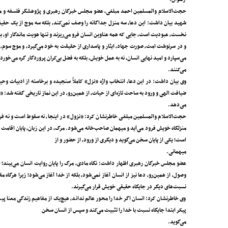
حجت‌الاسلام والمسلمین احمد مبلغی، عضو مجلس خبرگان رهبری و پژوهشگر فلسفه و معار
شهید بیان داشت: این دعا، سه منزل جداگانه را وصف نمی‌کند، بلکه سه موج از یک حقیقت 
نخست، عبودیت است، جایی که همه عناوین انسان فرو می‌ریزند و تنها هویت ماندگار او، 
و در سرنوشت امت، صورت جهاد، ایثار و پاسداری از حقیقت به خود می‌گیرد، و موج سوم، ر
می‌سپارد و امید نهایی انسان، نه به عمل خویش، بلکه به فضل بی‌کران پروردگار گره می‌خو
می‌کنند.
وی بیان داشت: در این دعا، انتخاب واژه «نزل» کاملاً سنجیده و برخاسته از ادبیات و
ضیافت الهی و ورود به ساحت تازه‌ای از حیات، از همین‌رو، در این نماز تاریخی گفته شد: «
می‌دهد.
حجت‌الاسلام والمسلمین مبلغی خاطرنشان کرد: «نزول» در اینجا، نه سقوط است و نه فرود
منزلگاه خویش فرود می‌آید و میهمان صاحب‌خانه می‌شود. مرگ، در این زبان، پایان اقامت
است؛ یکی از پایان سخن می‌گوید و دیگری از ورود، از حضور و از
میهمانی.
عضو مجلس خبرگان رهبری اظهار داشت: نگاه مادی، مرگ را پایان روایت انسان می‌بیند؛ اما
وصول، از همین‌رو، دعا نیز از انسان آغاز نمی‌شود، بلکه از خدا آغاز می‌شود؛ زیرا هرگا
نسبت‌های دیگر در جایگاه حقیقی خویش قرار می‌گیرند.
وی خاطرنشان کرد: انسان اگر خدا را محور عالم نداند، هیچ‌یک از مفاهیم زندگی معنا پیدا
پیکر ابتدا جایگاه نسبت با خدا را تثبیت می‌کند و سپس از انسان سخن
می‌گوید.