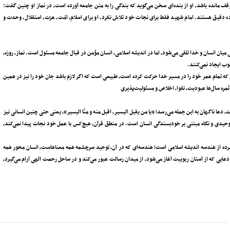
مانده باشد، او از بنده‌ای سخن می‌گوید که بندگی را به متن جامعه آورده است، در نماز او چنین گفت:
ا فوق‌العاده دقیق هستند. امام شهید فقط برای نجات خود تلاش نکرد، او برای اسلام، امّت، عزت، استقلال، وحدت و
ان انسان و خدا تلقی می‌شود، اما در اندیشه اسلامی، انسان مؤمن در قبال جامعه مسئول است. نماز، روزه،
وب ایجاد نمی‌کنند.
که تمام عمر خود را در مسیر خدا حرکت کرده است، طبیعی است که اگر لازم باشد جان خود را نیز در همین
مره سال‌ها عبودیت، تقوا، اخلاص و مسئولیت‌پذیری
عا ناگهان به این جمله می‌رسد؛ «یا من یقبل الیسیر، اقبل منه و منّا الیسیر»، یعنی حتی چنین انسانی نیز
توحیدی و نگاه مبتنی بر خودبسندگی انسان است. در منطق قرآن، هیچ‌کس با عمل خود نجات پیدا نمی‌کند،
 فشرده از هندسه اندیشه اسلامی است؛ هندسه‌ای که در آن، توحید سرچشمه همه معناهاست، انسان محور همه
یی که از آستان ربوبیت آغاز می‌شود، از میدان رسالت عبور می‌کند و در ساحل رحمت الهی آرام می‌گیرد،