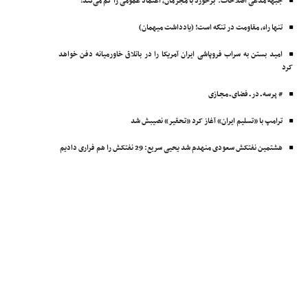
جبهه مدعی اصلاحات: برخورد با مجرمان، اعتماد عمومی را کم می‌کند!
تنها راه، مقاومت در تنگه است! (یادداشت میهمان)
امید بستن به سراب فروپاشی ایران آمریکا را در باتلاق خاورمیانه دفن خواهد
کرد
# پرسه ـ در ـ فضای ـ مجـازی
ترامپ با «تسلیم ایران» آغاز کرد «تحقیر» نصیبش شد
هشتمین نفتکش ‌سعودی منهدم شد یحیی سریع: 29 نفتکش را هم فراری دادیم