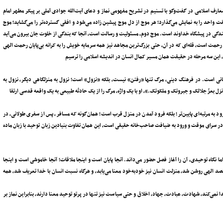
ف اسلامی در گفت‌وگو با تسنیم در تشریح مفهومی نماز و دعای آیت‌الله جوادی آملی بر پیکر مطهر امام
واحد را به ‌نمایش می‌گذارد؛ هر موج از دل موج پیشین زاده می‌شود و افقی گسترده‌تر را می‌گشاید؛ موج
بندگی در پیشگاه خداوند است. موج دوم، مسئولیت و رسالت است، آنجا که بندگی از خلوت جان بیرون می‌آید
حمت است، قله‌ای که در آن، حتی بزرگ‌ترین مجاهد نیز همه سرمایه خویش را به کرانه بی‌پایان رحمت الهی
رد، این سه مرحله در حقیقت همان مسیر کمال انسان در اندیشه اسلامی را ترسیم
حیانی است. در فرهنگ دینی، مرگ تنها «رفتن» نیست، بلکه «نزول» است؛ نزول به منزلگاهی دیگر، نزول به
نزل بعزّ جلالک و جبروتک و ملکوتک.»، او با یک واژه، مرگ را از یک حادثه طبیعی به یک واقعه قدسی ارتقا
 به مرتبه‌ای پایین‌تر؛ بلکه فرود آمدن در منزل قرب است؛ همان‌گونه که مسافر، پس از سفری طولانی، در
 در سرای موقت و ورود به ضیافت صاحب‌خانه حقیقی است، این همان تفاوت بنیادین زبان توحید با زبان ماده
 نگاه توحیدی، آن را آغاز فصل حضور می‌داند. آنجا پایان است و اینجا ملاقات؛ آنجا خاموشی است و اینجا
ه مقصد الهی روشن شد، منزلت انسان نیز خودبه‌خود معنا می‌یابد، و هرگاه نسبت انسان با خدا تعریف شد، همه
 نمی‌کند، شهادت، عبادت، جهاد، اخلاق و حتی سیاست نیز تنها در پرتو توحید معنا دارند، بنابراین نماز بر