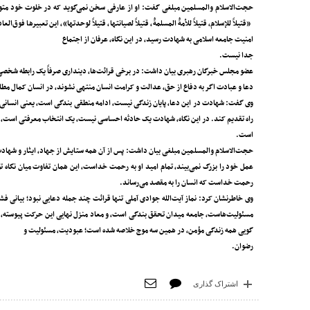
حجت‌الاسلام والمسلمین مبلغی گفت: او از عارفی سخن نمی‌گوید که در خلوت خود متوقف 
«قتیلاً للإسلام، قتیلاً للأمهًْ المسلمهًْ، قتیلاً لصیانتها، قتیلاً لوحدتها»، این تعبیره
امنیت جامعه اسلامی به شهادت رسید، در این نگاه، عرفان از اجتماع
جدا نیست.
عضو مجلس خبرگان رهبری بیان داشت: در برخی قرائت‌ها، دینداری صرفاً یک رابطه شخصی می
دعا و عبادت اگر به دفاع از حق، عدالت و کرامت انسان منتهی نشوند، در انسان کمال مطل
وی گفت: شهادت در این دعا، پایان زندگی نیست، ادامه منطقی بندگی است، یعنی انسانی 
راه تقدیم کند. در این نگاه، شهادت یک حادثه احساسی نیست، یک انتخاب معرفتی است، ث
است.
حجت‌الاسلام والمسلمین مبلغی بیان داشت: پس از آن همه ستایش از جهاد، ایثار و شهادت، د
عمل خود را بزرگ نمی‌بیند، تمام امید او به رحمت خداست، این همان تفاوت میان نگاه 
رحمت خداست که انسان را به مقصد می‌رساند.
وی خاطرنشان کرد: نماز آیت‌الله جوادی آملی تنها قرائت چند جمله دعایی نبود؛ بیانی
مسئولیت‌هاست، جامعه میدان تحقق بندگی است، و معاد منزل نهایی این حرکت پیوسته، دعا
گویی همه زندگی مؤمن، در همین سه موج خلاصه شده ‌است؛ عبودیت، مسئولیت و
رضوان.
اشتراک گذاری