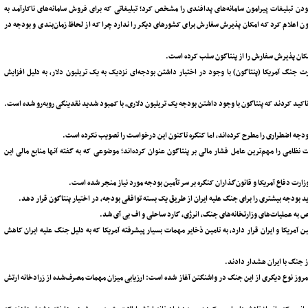
چ بودن تبلیغات پیرامون سامانه‌های پدافندی را مشخص کرد؛ تبلیغاتی که برای فروش سامانه‌های ناکارآمد به
 اعلام کرد که امکان‌ پذیرش سفارش برای کشورهای دیگر را ندارد چرا که از لحاظ زمان‌بندی و بودجه در
کان‌ پذیرش سفارش را از پنتاگون سلب کرده است.
رت جنگ آمریکا (پنتاگون) با وجود در اختیار داشتن بودجه‌ای نزدیک به یک تریلیون دلار، به دلیل افزایش
اکید کردند که پنتاگون با وجود داشتن بودجه یک تریلیون دلاری، با کمبود شدید نقدینگی رو‌به‌رو شده است.
 نظامی را مهم‌ترین عامل فشار مالی بر پنتاگون عنوان کرده‌اند؛ موضوعی که به گفته آنها منابع مالی این
ارت دفاع آمریکا و قانون‌گذاران کنگره بر سر تأمین بودجه مورد نیاز منجر شده است.
ید بودجه بیشتری را برای جنگ علیه ایران از طریق یک بسته توافقی بودجه، در اختیار پنتاگون قرار دهد.
 شکننده بین آمریکا و ایران قرار دارد، به تامین ذخایر مهمات بسیار پیشرفته آمریکا که به دلیل جنگ علیه ایران کاهش
ز جنگ با ایران هشدار دادند.
ا امروز نوع دیگری از این جنگ در واشنگتن آغاز شده است: ارزیابی میزان مهمات مصرف‌شده از زرادخانه ارتش