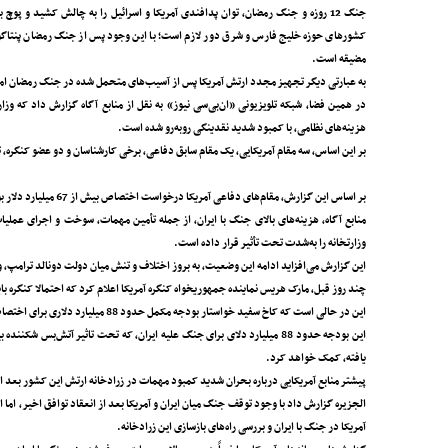
جنگ 12 روزه و جنگ رمضان، توان پدافندی آمریکا و اسرائیل را به چالش کشید و پو
کشورهای حوزه خلیج ‌فارس و شرق دور لازم است؛ با این وجود پس از جنگ رمضان پنتاگون
مضیقه است.
به عبارتی دیگر تجهیز مجدد ارتش آمریکا پس از آسیب‌های متحمل شده در جنگ رمضان ام
در همین فضا، شبکه تلویزیونی «ان‌بی‌سی نیوز» به نقل از منابع آگاه گزارش داد که وزا
هزینه‌های نظامی، با کمبود شدید نقدینگی روبه‌رو شده است.
بر این اساس، سه مقام آمریکایی، یک مقام سابق دفاعی، برخی کارشناسان و دو عضو کنگره، ت
بر اساس این گزارش، مقام‌های دفاعی آمریکا درخواست اختصاص بیش از 67 میلیارد دلار بودجه اضطراری را مطرح کرده‌اند، اما کنگره تاکنون این درخواست را تصویب نکرده است.
منابع آگاه، هزینه‌های بالای جنگ با ایران، از جمله تأمین مهمات، سوخت و اجرای عملیات
وزارتخانه را به‌شدت تحت تأثیر قرار داده است.
این گزارش می‌افزاید ادامه این وضعیت، به بروز اختلاف و تنش میان دولت دونالد ترامپ، وز
چند روز قبل، مارک هریس نماینده جمهوریخواه کنگره آمریکا اعلام کرد که احتمالا کنگره با
این در حالی است که کاخ سفید خواستار بودجه مکمل حدود 88 میلیارد دلاری برای اختصاص به عملیات‌های وزارتخانه‌های جنگ، انرژی، گارد ساحلی و اف بی ‌آی شد.
این بودجه حدود 88 میلیارد دلای برای جنگ علیه ایران، که تحت تاثیر آتش‌بس
یافته، کمک خواهد کرد.
پیشتر منابع آمریکایی درباره بحران شدید کمبود مهمات در زرادخانه ارتش این کشور بعد ا
الجزیره گزارش داد با وجود توقف جنگ میان ایران و آمریکا بعد از انعقاد توافق اخیر، ام
آمریکا در جنگ با ایران و بررسی راه‌های بازسازی این زرادخانه.