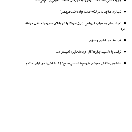
جبهه مدعی اصلاحات: برخورد با مجرمان، اعتماد عمومی را کم می‌کند!
تنها راه، مقاومت در تنگه است! (یادداشت میهمان)
امید بستن به سراب فروپاشی ایران آمریکا را در باتلاق خاورمیانه دفن خواهد
کرد
# پرسه ـ در ـ فضای ـ مجـازی
ترامپ با «تسلیم ایران» آغاز کرد «تحقیر» نصیبش شد
هشتمین نفتکش ‌سعودی منهدم شد یحیی سریع: 29 نفتکش را هم فراری دادیم