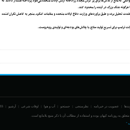
وانعی که مانع از تلاش‌ها برای پر کردن مجدد زرادخانه ارتش ایالات متحده می‌شود پرداخته هشدار دادند که
 با هرگونه جنگ بزرگ در آینده را محدود کند.
 به‌شدت تحلیل برده و طبق برآوردهای وزارت دفاع ایالات متحده و مقامات کنگره، منجر به کاهش نگران‌کننده
ت ترامپ برای تسریع تولید سلاح، با چالش‌های بودجه‌ای و تولیدی روبه‌روست.
ندها
عضویت در خبرنامه
نظرسنجی
جستجو
آب و هوا
اوقات شرعی
آرشیو
SS
|
|
|
|
|
|
|
علق به روزنامه کیهان بوده و استفاده از مطالب آن با ذکر منبع بلامانع است.
ه "