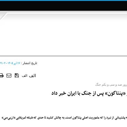
۱۷ تير ۱۴۰۵ - ۲۲:۰۲
تاریخ انتشار :
الف
الف
وز صد و سی و یکم جنگ
 «پنتاگون» پس از جنگ با ایران خبر داد
که پشتیبانی از نبرد را که ماموریت اصلی پنتاگون است، به چالش کشید تا حدی که شبکه آمریکایی «ان‌بی‌سی»