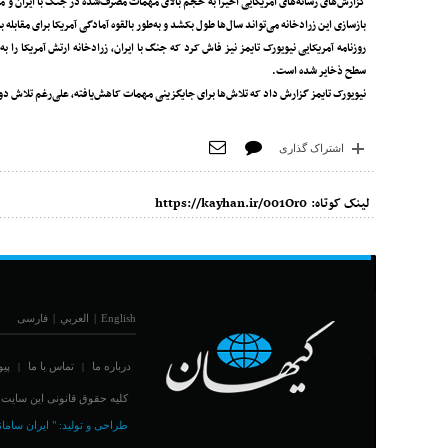
گزارش‌های رسانه‌های آمریکایی اخیراً به حجم بالای مهمات مصرف‌شده در جنگ با ایران و م
بازسازی این زرادخانه می‌تواند سال‌ها طول بکشد و به‌طور بالقوه آمادگی آمریکا برای مقابله
روزنامه آمریکایی نیویورک تایمز نیز فاش کرد که جنگ با ایران، زرادخانه ارتش آمریکا را
سطح ذخایر شده است.
نیویورک تایمز گزارش داد که تلاش‌ها برای جایگزینی مهمات کاهش‌یافته، علی‌رغم تلاش دول
اشتراک گذاری
لینک کوتاه:
https://kayhan.ir/001Or0
English
|
العربي
|
فارسی
درباره ما
تماس با ما
پیو
|
|
کلیه حقوق قانونی این سایت مت
طراحی و تولید:
" ایران سامان