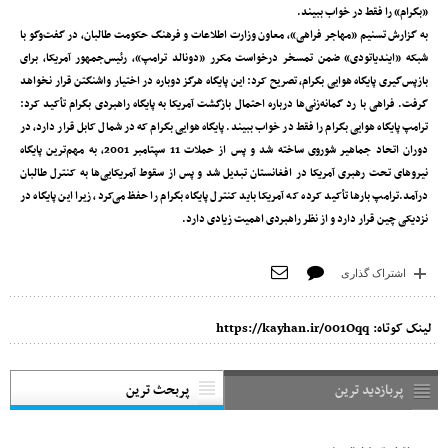
«بگرام» را فقط در خواب ببیند.
به گزارش تسنیم «مهاجر فراهی»، معاون وزارت اطلاعات و فرهنگ حکومت طالبان، در گفت‌وگو با
شبکه «ایندیاتودی» ضمن تمسخر درخواست مکرر «دونالد ترامپ»، رئیس‌جمهور آمریکا، برای
بازپس‌گیری پایگاه هوایی بگرام، تصریح کرد: این پایگاه هرگز دوباره در اختیار واشنگتن قرار نخواهد
گرفت. فراهی با رد گمانه‌زنی‌ها درباره احتمال بازگشت آمریکا به پایگاه راهبردی بگرام تأکید کرد:
ترامپ پایگاه هوایی بگرام را فقط در خواب ببیند. پایگاه هوایی بگرام که در شمال کابل قرار دارد، در
دوران اتحاد جماهیر شوروی ساخته شد و پس از حملات 11 سپتامبر 2001، به مهم‌ترین پایگاه
نیروهای تحت رهبری آمریکا در افغانستان تبدیل شد و پس از سقوط آمریکایی‌ها به کنترل طالبان
درآمد.ترامپ بارها تأکید کرده که آمریکا باید کنترل پایگاه بگرام را حفظ می‌کرد، زیرا این پایگاه در
نزدیکی چین قرار دارد و از نظر راهبردی اهمیت زیادی دارد.
اشتراک گذاری
لینک کوتاه:
https://kayhan.ir/001Oqq
پربازدید ترین
پربحث ترین