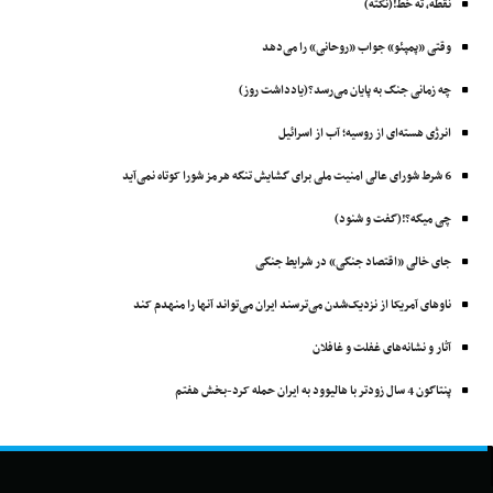
نقطه، ته خط!(نکته)
وقتی «پمپئو» جواب «روحانی» را می‌دهد
چه زمانی جنگ به پایان می‌رسد؟(یادداشت روز)
انرژی هسته‌ای از روسیه؛ آب از اسرائیل
6 شرط شورای عالی امنیت ملی برای گشایش تنگه هرمز شورا کوتاه نمی‌آید
چی میگه؟!(گفت و شنود)
جای خالی «اقتصاد جنگی» در شرایط جنگی
ناوهای آمریکا از نزدیک‌شدن می‌ترسند ایران می‌تواند آنها را منهدم ‌کند
آثار و نشانه‌های غفلت و غافلان
پنتاگون 4 سال زودتر با ‌هالیوود به ایران حمله کرد-بخش هفتم