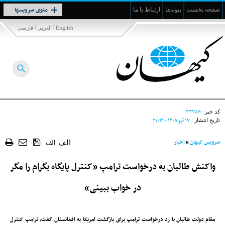
Toggle
منوی سرویسها
صفحه نخست
پیوندها
ارتباط با ما
navigation
|
|
English
العربي
فارسی
۳۳۳۸۶۰
کد خبر:
۱۷ تير ۱۴۰۵ - ۲۱:۴۱
تاریخ انتشار :
سرویس کیهان
»
اخبار
الف
الف
واکنش طالبان به درخواست ترامپ «کنترل پایگاه بگرام را مگر
در خواب ببینی»
مقام دولت طالبان با رد درخواست ترامپ برای بازگشت آمریکا به افغانستان گفت، ترامپ کنترل