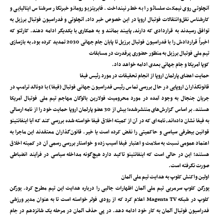
آنچلوتی روی نیمکت سلسائو را به خطر نینداخت. فابریتزیو رومانو خبرنگار سرشناس ایتالیایی و
کارشناس نقل‌وانتقالات فوتبال اروپا در این خصوص خبر داد، آنچلوتی و فدراسیون فوتبال برزیل به
توافق رسیدند به قراردادی که دارند، پایبند بمانند و به همکاری با یکدیگر ادامه دهند. کارلتو که
اخیراً قراردادش را با فدراسیون فوتبال برزیل تا پایان جام جهانی 2030 تمدید کرده بود، به بازسازی
تیم ملی فوتبال برزیل به منظور حضوری پرقدرت در مسابقات
کوپا آمریکا و جام جهانی بعدی ادامه خواهد داد.
حمایت اعضای پارلمان اروپا از انجام تحقیقات در مورد رئیس فیفا
قانونگذاران اروپایی در حال بررسی تماس رئیس فدراسیون جهانی فوتبال (فیفا) با دونالد ترامپ در
جریان جنجال به وجود آمده در مورد محرومیت فولارین بالوگان مهاجم تیم ملی فوتبال آمریکا
هستند. بر اساس گزارش‌های منتشرشده؛ بیش از 30 عضو پارلمان اروپا حمایت خود را از نامه‌ ارسالی
به فیفا نشان داده‌اند، نامه‌ای که در آن از کمیته اخلاق فیفا خواسته شده بررسی کند که آیا اینفانتینو
قوانین بیطرفی سیاسی و حاکمیتی را نقض کرده است یا خیر. قانون‌گذاران معتقدند این ماجرا به
اعتماد عمومی نسبت به سلامت و اعتبار فیفا آسیب زده و خواستار بررسی رسمی آن در کمیته اخلاق
هستند؛ این در حالی است که اینفانتینو تاکید دارد هیچ‌گونه مداخله سیاسی در فرآیند انضباطی
صورت نگرفته است.
اولین واکنش کلوپ به هدایت تیم ملی آلمان
یورگن کلوپ سرمربی تیم ملی آلمان اظهارات جالبی را درباره هدایت این تیم مطرح کرد. یورگن
کلوپ در شبکه Magenta TV اعلام کرد که از رودی فولر خواسته است تا به عنوان مدیر ورزشی
فدراسیون فوتبال آلمان به کار خود ادامه دهد. در پی حذف آلمان در مرحله یک شانزدهم در جام