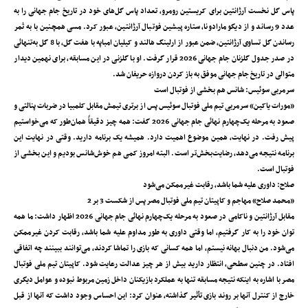
پاس گل نخست آرژانتین برای کریستین رومرو، تعداد پاس گل‌های خود در تاریخ جام جهانی را به
عدد 9 رساند و از دیگو مارادونا، ستاره پیشین فوتبال آرژانتین، عبور کرد. مسی همچنین با به ثمر
رساندن گل تساوی آرژانتین، ضمن عبور از ارلینگ ‌هالند و کیلیان امباپه با هفت گل، با 8 گل به‌تنهائی
در صدر جدول گلزنان جام جهانی 2026 قرار گرفت. او با گلزنی در این مسابقه، برای نهمین دیدار
متوالی در تاریخ جام جهانی موفق به باز کردن دروازه حریفان شد.
سرمربی سوئیس: شانس هم بخشی از فوتبال است
«مورات یاکین» سرمربی تیم ملی فوتبال سوئیس پس از برتری تیمش مقابل کلمبیا در ضربات پنالتی و
صعود به مرحله یک‌چهارم نهائی جام جهانی 2026 گفت: همه چیز دقیقاً همان‌طور که می‌خواستیم
پیش رفت. در نهایت، همین موضوع اهمیت دارد. همیشه یک برنامه دارید. وقتی در نهایت این
برنامه نتیجه می‌دهد، رضایت‌بخش‌تر است. البته امروز کمی هم خوش‌شانس بودیم و این بخشی از
فوتبال است.
صلاح: داوری علیه شما باشد، رقابت غیرممکن می‌شود
«محمد صلاح» مهاجم و کاپیتان تیم ملی فوتبال مصر پس از شکست 3 بر 2
مقابل آرژانتین و ناکامی در صعود به مرحله یک‌چهارم نهائی جام جهانی 2026 اظهار داشت: ما همه
توان خود را به کار گرفتیم، اما وقتی داوری به طور مداوم علیه شما باشد، رقابت کردن غیرممکن
می‌شود. من دنبال بهانه نیستم، اما همه کسانی که بازی را تماشا کردند، می‌توانند ببینند چه اتفاقی
افتاد. در چنین سطحی، انتظار دارید بیش از هر چیز عدالت رعایت شود. کاپیتان تیم ملی فوتبال
مصر با اشاره به اینکه نتیجه مسابقه تنها به عملکرد بازیکنان داخل زمین مربوط نبوده و عوامل دیگری
خارج از کنترل آنها بر روند بازی تأثیر گذاشته، عنوان کرد: این احساس وجود داشت که آنها از قبل