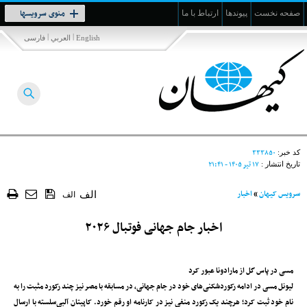
Toggle
منوی سرویسها
صفحه نخست
پیوندها
ارتباط با ما
navigation
|
|
English
العربي
فارسی
۳۳۳۸۵۰
کد خبر:
۱۷ تير ۱۴۰۵ - ۲۱:۴۱
تاریخ انتشار :
سرویس کیهان
»
اخبار
الف
الف
اخبار جام جهانی فوتبال ۲۰۲۶
مسی در پاس گل از مارادونا عبور کرد
لیونل مسی در ادامه رکوردشکنی‌های خود در جام جهانی، در مسابقه با مصر نیز چند رکورد مثبت را به
نام خود ثبت کرد؛ هرچند یک رکورد منفی نیز در کارنامه او رقم خورد. کاپیتان آلبی‌سلسته با ارسال