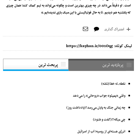
است. او دقیقاً می‌داند در چه چیزی بهترین است و چگونه می‌تواند به تیم کمک کند؛ همان چیزی
که یکشنبه هم دیدیم. تا به حال فوتبالیستی با این سبک بازی ندیده‌ایم.»
اشتراک گذاری
لینک کوتاه:
https://kayhan.ir/001Oqg
پربازدید ترین
پربحث ترین
نقطه، ته خط!(نکته)
وقتی «پمپئو» جواب «روحانی» را می‌دهد
چه زمانی جنگ به پایان می‌رسد؟(یادداشت روز)
چی میگه؟!(گفت و شنود)
انرژی هسته‌ای از روسیه؛ آب از اسرائیل