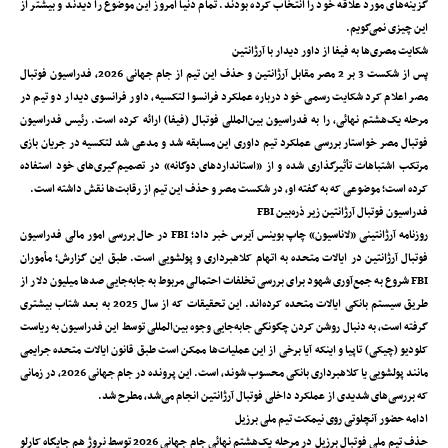
گزینه‌های مورد علاقه خود را انتخاب کرده بودند. تمام دنیا امروز این موضوع را دیدند و بیشتر از
این چیزی نمی‌گویم.
شکایت مصری‌ها به فیفا از داور دیدار با آرژانتین
پس از شکست 3 بر 2 مصر مقابل آرژانتین و حذف این تیم از جام جهانی 2026، فدراسیون فوتبال
مصر اعلام کرد شکایت رسمی خود درباره عملکرد فرانسوا لتکسیه، داور فرانسوی دیدار دو تیم در
مرحله یک‌هشتم نهائی، را به فدراسیون بین‌المللی فوتبال (فیفا) ارائه کرده است. رئیس فدراسیون
فوتبال مصر خواستار بررسی عملکرد تیم داوری این مسابقه شد و مدعی شد لتکسیه در جریان بازی
مرتکب اشتباهات تأثیرگذاری شده و از «استانداردهای دوگانه» در تصمیم‌گیری‌های خود استفاده
کرده است؛ موضوعی که به گفته او، در شکست مصر و حذف این تیم از رقابت‌ها نقش داشته است.
فدراسیون فوتبال آرژانتین زیر ذره‌بین FBI
روزنامه آرژانتینی «لاناسیون» چاپ بوینس آیرس خبر داد؛ FBI در حال بررسی امور مالی فدراسیون
فوتبال آرژانتین در ایالات متحده به اتهام کلاهبرداری و پولشویی است. طبق این گزارش؛ مأموران
FBI شروع به جمع‌آوری شهود برای بررسی تخلفات احتمالی مربوط به جابه‌جایی صدها میلیون دلار از
طریق سیستم بانکی ایالات متحده کرده‌اند. این تحقیقات که از سال 2025 به بعد شتاب بیشتری
گرفته است، به دنبال روشن کردن چگونگی جابه‌جایی وجوه بین‌المللی توسط این فدراسیون به ریاست
کلودیو (چیکی) تاپیا و اینکه آیا برخی از این عملیات‌ها ممکن است طبق قانون ایالات متحده جرایمی
مانند پولشویی یا کلاهبرداری بانکی محسوب شوند، است. این پرونده در جام جهانی 2026، در زمانی
که بررسی‌های شدیدی از عملکرد داخلی فوتبال آرژانتین انجام می‌شد، مطرح شد.
ادامه حضور آنچلوتی روی نیمکت تیم ملی برزیل
حذف تیم ملی فوتبال برزیل در مرحله یک‌هشتم نهائی جام جهانی 2026 توسط نروژ هم جایگاه کارلو