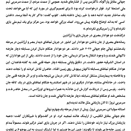
جهانی مقابل پاراگوئه، ناگلزمن پس از فشارهای شدید عمومی از سمت مردم، از سمت سرمربی تیم
ملی استعفا کرد. فولر درخواست کرده بود تا برای تصمیم‌گیری در مورد این که آیا می‌خواهد تحت
یک ساختار جدید ادامه دهد یا خیر، زمان داشته باشد. کلوپ گفت: «اگر کار به آنجا برسد، داشتن
کسی که بداند اوضاع چگونه پیش می‌رود، کمک بزرگی خواهد بود. من هرگز برای یک تیم ملی بازی
نکرده‌ام یا آن را مربیگری نکرده‌ام.»
درگذشت دو هوادار مصری در جریان بازی با آرژانتین
رسانه‌های مصری از جان باختن دو هوادار این کشور در جریان تماشای دیدار مصر و آرژانتین در مرحله
یک‌هشتم نهائی جام جهانی ۲۰۲۶ خبر دادند. هر دو هوادار هنگام دنبال کردن مسابقه دچار عارضه
ناگهانی شدند و با وجود انتقال به مراکز درمانی، جان خود را از دست دادند. یکی از این هواداران که
در استان الشرقیه حضور داشت، در دقایق پایانی مسابقه دچار حمله قلبی شد. به گفته شاهدان، این
هوادار هنگام تماشای مسابقه ناگهان بیهوش روی زمین افتاد. حاضران تلاش کردند او را نجات دهند
و بلافاصله به بیمارستان منتقل کردند، اما تلاش کادر درمان بی‌نتیجه ماند و او بر اثر عارضه قلبی جان
باخت. در حادثه‌ای مشابه، هوادار دیگری نیز در شهر اسکندریه هنگام تماشای بازی در یک کافه جان
باخت. پلیس پس از دریافت گزارش این حادثه به همراه نیروهای اورژانس در محل حاضر شد و
مشخص شد او هنگام تماشای مسابقه دچار عارضه ناگهانی شده و جان باخته است.
سرمربی نروژ: تا الان بازیکنی مثل‌ هالند ندیده‌ایم
استاله سولباکن، سرمربی نروژ، پیش از دیدار مرحله یک‌چهارم نهائی
جام جهانی مقابل انگلیس، از ارلینگ ‌هالند تمجید کرد. او در گفت‌وگو با خبرنگاران گفت: «همه
بازیکنان بزرگ نیاز دارند خودشان را نشان دهند. اگر در جریان بازی کمتر درگیر شوند، معمولاً مدام
در زمین جابه‌جا می‌شوند تا بگویند: «من این‌جا هستم.» اما ارلینگ نسبت به این موضوع بی‌تفاوت