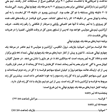
نداشت و آمریکایی‌ها با شکست سنگین ۱-۴ برابر شیاطین سرخ از مسابقات کنار رفتند. تیم ملی
آرژانتین نیز با بازگشتی تماشایی برابر مصر و پیروزی ۲-۳ به مرحله یک‌ چهارم نهائی رسید. آلبی‌سلسته
تا ۳۰ دقیقه پایانی مسابقه با دو گل عقب بود. کریستین رومرو در دقیقه ۷۹ گل نخست را به ثمر
رساند و لیونل مسی در دقیقه ۸۳ کار را به تساوی کشاند. سپس انزو فرناندز در وقت‌های تلف‌ شده
گل پیروزی را به ثمر رساند تا آنها هم کامبکی رؤیایی و سرشار از شگفتی را رقم زده باشند. حریف
آرژانتین، تیم ملی سوئیس خواهد بود که پس از تساوی بدون گل در وقت قانونی، کلمبیا را در ضربات
پنالتی شکست داد.
برنامه دیدارهای مرحله یک چهارم نهائی
حالا فرانسه، مراکش، اسپانیا، بلژیک، نروژ، انگلیس، آرژانتین و سوئیس 8 تیم حاضر در مرحله یک
چهارم نهائی هستند. تاکنون و پیش از آغاز دیدارهای مرحله یک‌چهارم نهائی، تعداد 96 بازی برگزار
شده و 280 گل به ثمر رسیده است که میانگین 2.92 در هر بازی را نشان می‌دهد. در جدول گلزنان،
لیونل مسی با گلی که برابر مصر به ثمر رساند، تعداد گل‌هایش را به 8 گل رساند تا در صدر قرار بگیرد.
پس از او، ارلینگ ‌هالند مهاجم نروژ و کیلیان امباپه مهاجم فرانسه با 7 گل در رده دوم ایستاده‌اند و
هری کین، مهاجم انگلیس نیز با 6 گل زده رده سوم را به خود اختصاص داده است. بیشترین گل زده
مربوط به فرانسه و آرژانتین با 14 گل زده است. پس از این دو تیم، بلژیک با 13 گل زده قرار دارد.
برنامه کامل دیدارهای مرحله یک چهارم نهائی به این شرح است:
پنجشنبه 18 تیر 1405
* فرانسه ............................................................ مراکش (ساعت ۲۳:30)
جمعه 19 تیر 1405
* اسپانیا............................................................... بلژیک (ساعت 22:30)