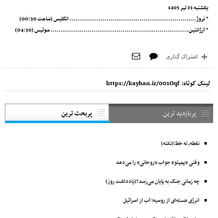
یکشنبه 21 تیر 1405
* نروژ................................................................. انگلیس (ساعت 00:30)
* آرژانتین....................................................................... سوئیس (04:30)
اشتراک گذاری
لینک کوتاه:
https://kayhan.ir/001Oqf
پربازدید ترین
پربحث ترین
نقطه، ته خط!(نکته)
وقتی «پمپئو» جواب «روحانی» را می‌دهد
چه زمانی جنگ به پایان می‌رسد؟(یادداشت روز)
انرژی هسته‌ای از روسیه؛ آب از اسرائیل