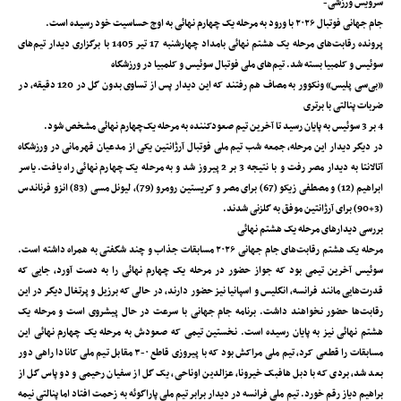
سرویس ورزشی-
جام جهانی فوتبال ۲۰۲۶ با ورود به مرحله یک چهارم نهائی به اوج حساسیت خود رسیده است.
پرونده رقابت‌های مرحله یک هشتم نهائی بامداد چهارشنبه 17 تیر 1405 با برگزاری دیدار تیم‌های
سوئیس و کلمبیا بسته شد. تیم‌های ملی فوتبال سوئیس و کلمبیا در ورزشگاه
«بی‌سی پلیس» ونکوور به مصاف هم رفتند که این دیدار پس از تساوی بدون گل در 120 دقیقه، در
ضربات پنالتی با برتری
4 بر 3 سوئیس به پایان رسید تا آخرین تیم صعودکننده به مرحله یک‌چهارم نهائی مشخص شود.
در دیگر دیدار این مرحله، جمعه شب تیم ملی فوتبال آرژانتین یکی از مدعیان قهرمانی در ورزشگاه
آتالانتا به دیدار مصر رفت و با نتیجه 3 بر 2 پیروز شد و به مرحله یک چهارم نهائی راه یافت. یاسر
ابراهیم (12) و مصطفی زیکو (67) برای مصر و کریستین رومرو (79)، لیونل مسی (83) انزو فرناندس
(3+90) برای آرژانتین موفق به گلزنی شدند.
بررسی دیدارهای مرحله یک هشتم نهائی
مرحله یک‌ هشتم رقابت‌های جام جهانی ۲۰۲۶ مسابقات جذاب و چند شگفتی به همراه داشته است.
سوئیس آخرین تیمی بود که جواز حضور در مرحله یک‌ چهارم نهائی را به دست آورد، جایی که
قدرت‌هایی مانند فرانسه، انگلیس و اسپانیا نیز حضور دارند، در حالی که برزیل و پرتغال دیگر در این
رقابت‌ها حضور نخواهند داشت. برنامه جام جهانی با سرعت در حال پیشروی است و مرحله یک‌
هشتم نهائی نیز به پایان رسیده است. نخستین تیمی که صعودش به مرحله یک‌ چهارم نهائی این
مسابقات را قطعی کرد، تیم ملی مراکش بود که با پیروزی قاطع ۰-۳ مقابل تیم ملی کانادا راهی دور
بعد شد، بردی که با دبل ‌هافبک خیرونا، عزالدین اوناحی، یک گل از سفیان رحیمی و دو پاس گل از
براهیم دیاز رقم خورد. تیم ملی فرانسه در دیدار برابر تیم ملی پاراگوئه به زحمت افتاد اما پنالتی نیمه