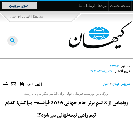
Toggle
منوی سرویسها
صفحه نخست
پیوندها
ارتباط با ما
navigation
|
|
English
العربي
فارسی
۳۳۳۸۴۹
کد خبر:
۱۷ تير ۱۴۰۵ - ۲۱:۴۱
تاریخ انتشار :
سرویس کیهان
»
اخبار
الف
الف
بزرگ‌ترین تورنمنت فوتبالی جهان برای 16 تیم دیگر به پایان رسید
رونمایی از 8 تیم برتر جام جهانی 2026 فرانسه– مراکش؛ کدام
تیم راهی نیمه‌نهائی می‌شود؟!