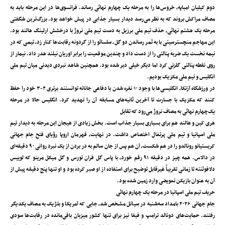
دوم کیلیان امباپه، خروس‌ها را به مرحله یک‌ چهارم نهائی رساند. فرانسوی‌ها در این مرحله باید به
مصاف مراکش بروند که به نظر می‌رسد دیدار بسیار جذابی در پیش خواهد بود. بزرگ‌ترین شگفتی
مرحله یک‌ هشتم نهائی، حذف تیم ملی برزیل به دست تیم ملی نروژ با درخشش ارلینگ ‌هالند بود.
این مهاجم منچسترسیتی با به ثمر رساندن دو گل، سلسائو را از گردونه رقابت‌ها کنار زد، تیمی که در
نیمه نخست یک ضربه پنالتی را از دست داد و چندین موقعیت را برابر اوریان نیلند هدر داد. نیمار از
روی نقطه پنالتی گلزنی کرد اما دیگر خیلی دیر شده بود. همچنین شاهد نبردی دیدنی میان تیم ملی
انگلیس و تیم ملی مکزیک بودیم.
در ورزشگاه آزتکا، انگلیسی‌ها با وجود ۱۰ نفره شدن با دفاعی جانانه توانستند برتری ۲-۳ خود را حفظ
کنند که مکزیک با جسارت تا آخرین ثانیه‌های مسابقه آن را تهدید کرد. انگلیس حالا در مرحله
یک‌چهارم نهائی به مصاف نروژ می‌رود که تقابل
هری کین و ‌هالند هم برای بسیاری بسیار جذاب است. بخش زیادی از هیجان این مرحله به دیدار تیم
ملی اسپانیا و تیم ملی پرتغال اختصاص داشت. در نهایت، قهرمان اروپا رؤیای فتح جام جهانی
کریستیانو رونالدو را در هم شکست، آن هم پس از جان سالم به در بردن از یک نبرد روانی ۹۰ دقیقه‌ای
در دالاس. همه‌ چیز در دقیقه ۹۱ رقم خورد، با پاس گل فران تورس و گل میکل مرینو که لوییس
دلافوئنته تا زمانی تقریباً غیرقابل‌ توضیح برای استفاده از او صبر کرده بود و او تنها پنج دقیقه پیش از
آن به عنوان بازیکن تعویضی وارد زمین شده بود.
حریف تیم ملی اسپانیا در مرحله یک‌ چهارم نهائی
جام جهانی ۲۰۲۶ بامداد سه‌شنبه در سیاتل مشخص شد، جایی که آمریکا و بلژیک به مصاف یکدیگر
رفتند. حمایت‌های دونالد ترامپ و فیفا نیز برای تنها کشور میزبان باقی‌مانده در رقابت‌ها سودی