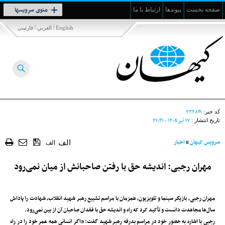
Toggle
منوی سرویسها
صفحه نخست
پیوندها
ارتباط با ما
navigation
|
|
English
العربي
فارسی
۳۳۳۸۴۱
کد خبر:
۱۷ تير ۱۴۰۵ - ۲۱:۴۱
تاریخ انتشار :
سرویس کیهان
»
اخبار
الف
الف
مهران رجبی: اندیشه حق با رفتن صاحبانش از میان نمی‌رود
مهران رجبی، بازیگر سینما و تلویزیون، همزمان با مراسم تشییع رهبر شهید انقلاب، شهادت را پاداش
سال‌ها مجاهدت دانست و تأکید کرد که راه و اندیشه حق با فقدان صاحبان آن از بین نمی‌رود.
رجبی با اشاره به حضور خود در مراسم بدرقه رهبر شهید گفت: «اگر انسانی همه عمر خود را در راه