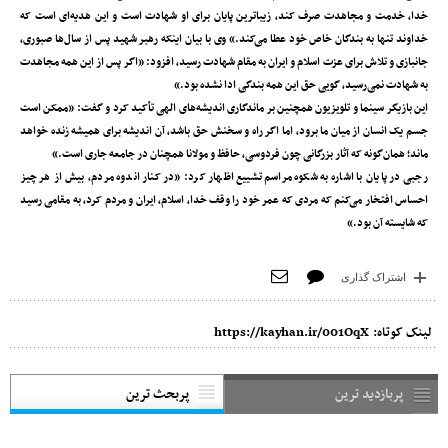
خدا، خدمت و مجاهدت صرف کند، زیباترین پایان برای او شهادت است و این هدیه‌ای است که
خداوند تنها به بندگان خاص خود عطا می‌کند.» وی با بیان اینکه رهبر شهید پس از سال‌ها صبوری،
جانبازی و تلاش برای عزت اسلام و ایران به مقام شهادت رسید، افزود: «اگر پس از این همه مجاهدت
به شهادت نمی‌رسید، گویی حق این همه بندگی ادا نشده بود.»
این بازیگر سینما و تلویزیون همچنین بر ماندگاری اندیشه‌های الهی تأکید کرد و گفت: «ممکن است
جسم یک انسان از میان ما برود، اما اگر راه و سخنش حق باشد، آن اندیشه برای همیشه زنده خواهد
ماند؛ همان‌گونه که آثار بزرگانی چون فردوسی، حافظ و مولانا همچنان در جامعه جاری است.»
رجبی در پایان با اشاره به شکوه مراسم تشییع اظهار کرد: «در کنار اندوه مردم، بیش از هر چیز
احساس افتخار می‌کنم که مردی که عمر خود را وقف خدا، اسلام، ایران و مردم کرد، به مقامی رسید
که شایسته آن بود.»
اشتراک گذاری
لینک کوتاه:
https://kayhan.ir/001OqX
پربازدید ترین
پربحث ترین