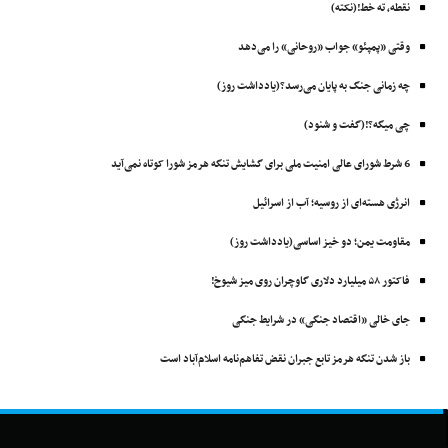
نقطه، ته خط!(نکته)
وقتی «پمپئو» جواب «روحانی» را می‌دهد
چه زمانی جنگ به پایان می‌رسد؟(یادداشت روز)
چی میگه؟!(گفت و شنود)
6 شرط شورای عالی امنیت ملی برای گشایش تنگه هرمز شورا کوتاه نمی‌آید
انرژی هسته‌ای از روسیه؛ آب از اسرائیل
مقاومت یمن؛ دو خیز اساسی(یادداشت روز)
فاکتور ۵۸ میلیارد دلاری گاوچران روی میز شیوخ!
جای خالی «اقتصاد جنگی» در شرایط جنگی
باز شدن تنگه هرمز تابع جبران نقض تفاهم‌نامه اسلام‌آباد است