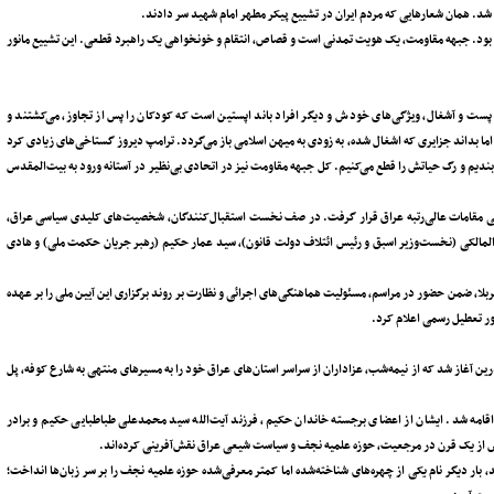
 شد. همان شعارهایی که مردم ایران در تشییع پیکر مطهر امام شهید سر دادند.
 بود. جبهه‌ مقاومت، یک هویت تمدنی است و قصاص، انتقام و خونخواهی یک راهبرد قطعی. این تشییع مانور
د پست و آشغال، ویژگی‌های خودش و دیگر افراد باند اپستین است که کودکان را پس از تجاوز، می‌کشتند و
 اما بداند جزایری که اشغال شده، به زودی به میهن اسلامی باز می‌گردد. ترامپ دیروز گستاخی‌های زیادی کرد
‌بندیم و رگ حیاتش را قطع می‌کنیم. کل جبهه مقاومت نیز در اتحادی بی‌نظیر در آستانه ورود به بیت‌المقدس
 رسمی مقامات عالی‌رتبه عراق قرار گرفت. در صف نخست استقبال‌کنندگان، شخصیت‌های کلیدی سیاسی عراق،
لمالکی (نخست‌وزیر اسبق و رئیس ائتلاف دولت قانون)، سید عمار حکیم (رهبر جریان حکمت ملی) و ‌هادی
، ضمن حضور در مراسم، مسئولیت هماهنگی‌های اجرائی و نظارت بر روند برگزاری این آیین ملی را بر عهده
ور تعطیل رسمی اعلام کرد.
 رأس ساعت ۶ صبح چهارشنبه از میدان الصدرین آغاز شد که از نیمه‌شب، عزاداران از سراسر استان‌های عراق خود را به مسیرهای منتهی به شارع کوفه، پل
اقامه شد. ایشان از اعضای برجسته خاندان حکیم، فرزند آیت‌الله سید محمدعلی طباطبایی حکیم و برادر
ش از یک قرن در مرجعیت، حوزه علمیه نجف و سیاست شیعی عراق نقش‌آفرینی کرده‌اند.
بار دیگر نام یکی از چهره‌های شناخته‌شده اما کمتر معرفی‌شده حوزه علمیه نجف را بر سر زبان‌ها انداخت؛