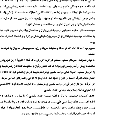
عالمی که جایگاه خود را نه با حضور رسانه‌ای، بلکه با دهه‌ها تقوا، زهد و خدمت صادقانه به 
آیت‌الله سید محمدتقی حکیم از علمای برجسته نجف اشرف است که به پارسایی، بی‌اعتنا
فضلای نجف از او با لقب «ابوذر زمانه» یاد کنند؛ لقبی که بازتاب‌دهنده سبک زندگی زاهدا
بخش مهمی از زندگی این عالم برجسته در مبارزه با رژیم بعث عراق سپری شد. او سال‌ها در
عقب‌نشینی نکرد و این دوران دشوار، بر استقامت و ایمانش افزود.
سید محمدتقی حکیم همچنین از نزدیک‌ترین یاران و معتمدان برادر خود، مرجع فقید آیت
به مشکلات مردم، به نمایندگی از آن مرجع بزرگ ایفای نقش می‌کرد و از اعتماد گسترده طل
بود.
تصویر نوه ۱۴ماهه امام که در حمله وحشیانه آمریکا و رژیم صهیونیستی به ایران ب
قتلت.
«حیدر نصرت»، خبرنگار تسنیم مستقر در کربلا گزارش داد، فلکه «التربیة» این شهر یکی 
ساعت‌ها پیش از آغاز رسمی این برنامه شاهد حضور زائران و مشایعت‌کنندگان رهبر شهید و
به گزارش تسنیم، کمیته عالی مراسم تشییع پیکر امام شهید در عراق اعلام کرد که 4300 خبرنگار عراقی و غیرعراقی در پوشش مراسم تشییع شرکت دارند.
فضای نجف اشرف آکنده از حزن و اندوه شد. صدای نوحه‌خوانی و شعارهای حماسی مردم، 
فرا گرفت. عزاداران عراقی در مراسم تشییع پیکر مطهر امام شهید، حضرت آیت‌الله‌العظمی ا
ازدحام بی‌سابقه و مدیریت میدانی حشد‌الشعبی
اختصاص مسیر ویژه و پیش‌بینی طی مسیر در مدت دو ساعت، این خودرو تا پایان این بازه زم
مسیر حدود چهار ساعت به طول انجامید. در طول مسیر، خیابان‌های نجف مملو از عزادارانی 
آیت‌الله خامنه‌ای برافراشته بودند. شعار رسمی مراسم «قوموا لله» بود.