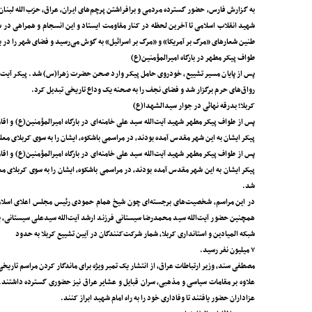
به گزارش فارس، حضور گسترده مردمی و برافراشتن پرچم‌های ایران، عراق، حزب‌الله لبنان و
شهید انقلاب اسلامی تا آخرین لحظه در کنار مقاومت ایستاد و این انسجام و همراهی در 
طنین شعارهای «مرگ بر آمریکا» و «مرگ بر اسرائیل» به گوش می‌رسید و فضای شهر را در بر
طواف پیکر مطهر در بارگاه امیرالمؤمنین(ع)
پس از پایان مسیر تشییع، خودروی حامل پیکر وارد صحن حضرت زهرا(س) شد. پیکر آیت‌الل
رواق‌های حرم برگزار شد و فضای نجف را به صحنه یک وداع تاریخی تبدیل کرد.
کربلا؛ بدرقه نهائی در جوار سیدالشهدا(ع)
پس از طواف پیکر مطهر شهید آیت‌الله سید علی خامنه‌ای در بارگاه امیرالمؤمنین‌(ع) و اقامه
پیکر ایشان به این شهر مقدس آمده بودند، در مراسمی باشکوه، ایشان را به سوی کربلای معل
پس از طواف پیکر مطهر شهید آیت‌الله سید علی خامنه‌ای در بارگاه امیرالمؤمنین‌(ع) و اقامه
پیکر ایشان به این شهر مقدس آمده بودند، در مراسمی باشکوه، ایشان را به سوی کربلای م
شد.
در این مراسم، شخصیت‌های برجسته‌ای چون شیخ همام حمودی رئیس‌ مجلس اعلای اسلامی
همچنین حضور آیت‌الله سید محمدرضا سیستانی فرزند ارشد آیت‌الله سیدعلی سیستانی، ب
شبکه المیادین و استانداری کربلا، شمار شرکت‌کنندگان در آیین تشییع کربلا به حدود
۷ میلیون نفر رسید.
مصطفی سند، وزیر ارتباطات عراق، از انتشار یک تمبر ویژه برای ماندگار کردن مراسم تاریخی
علاوه‌ بر مقامات سیاسی و مذهبی، سران قبایل و عشایر عراق نیز حضوری گسترده داشتند.
عزاداران حضور یافتند تا وفاداری خود را به راه امام شهید ابراز کنند.