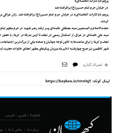
پرچم «یا لثارات الخامنه‌ای»
در خیابان حرم امام حسین(ع) برافراشته ‌شد
کردند.
حجت‌الاسلام و المسلمین سید مصطفی خامنه‌ای پسر ارشد رهبر شهید در حرم مطهر امام ح
سید علی خامنه‌ای در عراق، از استقبال رسمی در نجف تا آیین بدرقه در کربلا، با حضور ط
نجف و کربلا را برای ساعت‌ها به کانون توجه جهانیان و صحنه یکی از بزرگ‌ترین اجتماعات
شهر کاظمین نیز صبح چهارشنبه 17تیرماه میزبان پیکرهای مطهر اعضای خانواده حضرت آیت‌الله‌العظمی امام سید علی خامنه‌ای، رهبر شهید انقلاب اسلامی بود.
اشتراک گذاری
لینک کوتاه:
https://kayhan.ir/001OqT
English
|
العربي
|
فارسی
درباره ما
تماس با ما
پیو
|
|