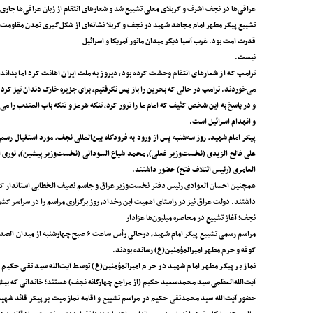
عراقی‌ها در نجف اشرف و کربلای معلی تشییع شد و شعارهای انتقام از زبان عراقی‌ها جاری
تشییع پیکر مطهر امام مجاهد شهید در نجف و کربلا نشانه‌ای از شکل‌گیری تمدن مقاومت
قدرت امت بود. غرب آسیا دیگر میدان مانور آمریکا و اسرائیل
نیست.
ترامپ که از شعارهای انتقام وحشت کرده بود، دیروز به ملت ایران اهانت کرد اما بدان
می‌خوردند. ترامپ در حالی‌ که بحرین را باز پس نگرفتیم، برای جزیره خارک دندان تیز کرد
و در پاسخ به این شخص کثیف که امام ما را ترور کرد، تنگه هرمز و تنگه باب المندب را می
و انهدام اسرائیل است.
پیکر امام شهید، روز سه‌شنبه پس از ورود به فرودگاه بین‌المللی نجف، مورد استقبال
علی فالح الزیدی (نخست‌وزیر فعلی)، محمد شیاع السودانی (نخست‌وزیر پیشین)، نوری ا
العامری (رئیس ائتلاف فتح) حضور داشتند.
همچنین احسان العوادی رئیس دفتر نخست‌وزیر عراق و جاسم نصیف الخطابی استاندار کربلا
داشتند. دولت عراق نیز در راستای اهمیت این رخداد، روز برگزاری مراسم را در سراسر کش
نجف؛ آغاز تشییع در محاصره میلیون‌ها عزادار
مراسم رسمی تشییع پیکر امام شهید، درحالی
کوفه و حرم مطهر امیرالمؤمنین(ع) رسانده بودند.
نماز بر پیکر مطهر امام شهید در حرم امیرالمؤمنین(ع) توسط آیت‌الله سید تقی حکیم 
آیت‌الله‌العظمی سید محمدسعید حکیم (از مراجع چهارگانه نجف) هستند؛ خاندانی که بی
حضور آیت‌الله سید محمدتقی حکیم در مراسم تشییع و اقامه نماز میت بر پیکر قائد شهید، 