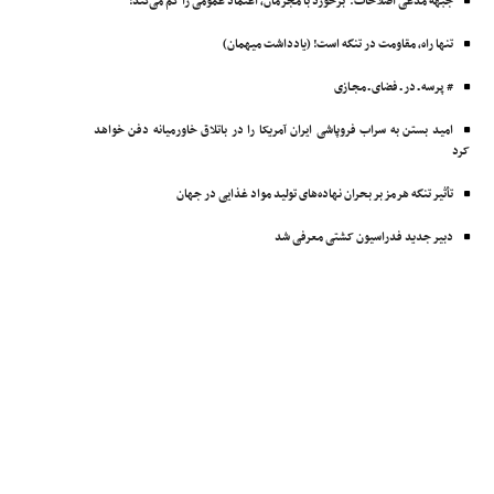
جبهه مدعی اصلاحات: برخورد با مجرمان، اعتماد عمومی را کم می‌کند!
تنها راه، مقاومت در تنگه است! (یادداشت میهمان)
# پرسه ـ در ـ فضای ـ مجـازی
امید بستن به سراب فروپاشی ایران آمریکا را در باتلاق خاورمیانه دفن خواهد
کرد
تأثیر تنگه هرمز بر بحران نهاده‌های تولید مواد غذایی در جهان
دبیر جدید فدراسیون کشتی معرفی شد