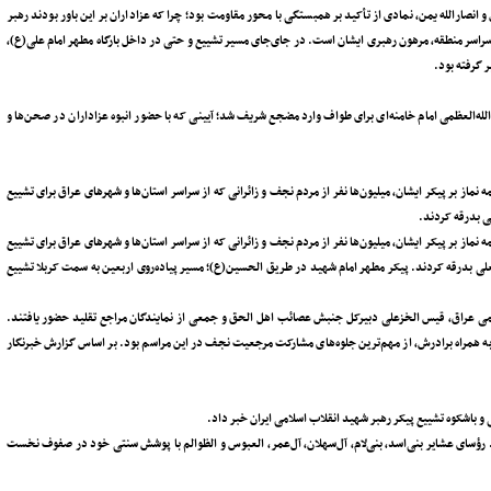
 انصارالله یمن، نمادی از تأکید بر همبستگی با محور مقاومت بود؛ چرا که عزاداران بر این باور بودند رهبر
سراسر منطقه، مرهون رهبری ایشان است. در جای‌جای مسیر تشییع و حتی در داخل بارگاه مطهر امام علی(ع)،
 گرفته بود.
ه‌العظمی امام خامنه‌ای برای طواف وارد مضجع شریف شد؛ آیینی که با حضور انبوه عزاداران در صحن‌ها و
 نماز بر پیکر ایشان، میلیون‌ها نفر از مردم نجف و زائرانی که از سراسر استان‌ها و شهرهای عراق برای تشییع
ی بدرقه کردند.
 نماز بر پیکر ایشان، میلیون‌ها نفر از مردم نجف و زائرانی که از سراسر استان‌ها و شهرهای عراق برای تشییع
علی بدرقه کردند. پیکر مطهر امام شهید در طریق الحسین(ع)؛ مسیر پیاده‌روی اربعین به سمت کربلا تشییع
 عراق، قیس الخزعلی دبیرکل جنبش عصائب اهل الحق و جمعی از نمایندگان مراجع تقلید حضور یافتند.
ه همراه برادرش، از مهم‌ترین جلوه‌های مشارکت مرجعیت نجف در این مراسم بود. بر اساس گزارش خبرنگار
 و باشکوه تشییع پیکر رهبر شهید انقلاب اسلامی ایران خبر داد.
 رؤسای عشایر بنی‌اسد، بنی‌لام، آل‌سهلان، آل‌عمر، العبوس و الظوالم با پوشش سنتی خود در صفوف نخست