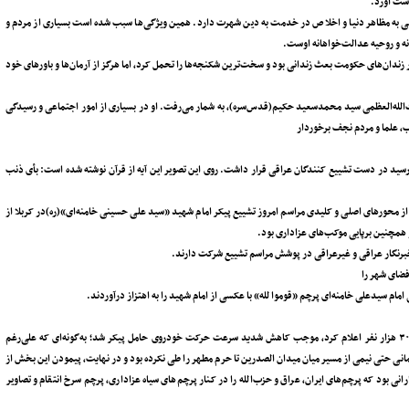
دست آورد.
یی به مظاهر دنیا و اخلاص در خدمت به دین شهرت دارد. همین ویژگی‌ها سبب شده است بسیاری از مردم و
نه و روحیه عدالت‌خواهانه اوست.
 زندان‌های حکومت بعث زندانی بود و سخت‌ترین شکنجه‌ها را تحمل کرد، اما هرگز از آرمان‌ها و باورهای خود
‌الله‌العظمی سید محمدسعید حکیم(قدس‌سره)، به شمار می‌رفت. او در بسیاری از امور اجتماعی و رسیدگی
اب، علما و مردم نجف برخوردار
ه شهادت رسید در دست تشییع کنندگان عراقی قرار داشت. روی این تصویر این آیه از قرآن نوشته شده است: بأی ذنب
از محورهای اصلی و کلیدی مراسم امروز تشییع پیکر امام شهید «سید علی حسینی خامنه‌ای»(ره)در کربلا از
 همچنین برپایی موکب‌های عزاداری بود.
فضای شهر را
مام سیدعلی خامنه‌ای پرچم «قوموا لله» با عکسی از امام شهید را به اهتزاز درآوردند.
حضور گسترده جمعیت، که برآورد اولیه سازمان حشد‌الشعبی آن را بیش از ۲ میلیون و ۳۰۰ هزار نفر اعلام کرد، موجب کاهش شدید سرعت حرکت خودروی حامل پیکر شد؛ به‌گونه‌ای که علی‌رغم
انی حتی نیمی از مسیر میان میدان الصدرین تا حرم مطهر را طی نکرده بود و در نهایت، پیمودن این بخش از
بود که پرچم‌های ایران، عراق و حزب‌الله را در کنار پرچم‌های سیاه عزاداری، پرچم سرخ انتقام و تصاویر