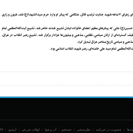
پرچم «یا لثارات الخامنه‌ای» در خیابان حرم امام حسین(ع) برافراشته‌ شد. زنان عراقی برای زهرای ۱۴ماهه شهید جنایت ترامپ قاتل، هنگامی که پیکر او وارد حرم سیدالشهدا(ع) ‌شد، شیون و زاری
سین(ع) جایی که پیکرهای مطهر اعضای خانواده ایشان تشییع شدند حاضر شد. تشییع آیت‌الله‌العظمی امام
یف گسترده‌ای از ارکان سیاسی، نظامی، مذهبی و میلیون‌ها عزادار برگزار شد. تشییع رهبر انقلاب در عراق،
 مذهبی و سیاسی تاریخ معاصر عراق تبدیل کرد.
ندها
عضویت در خبرنامه
نظرسنجی
جستجو
آب و هوا
اوقات شرعی
آرشیو
SS
|
|
|
|
|
|
|