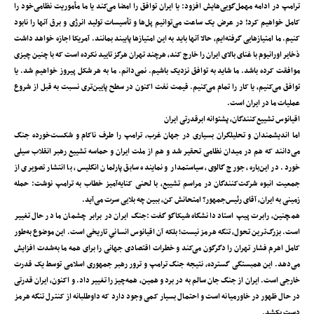
ترامپ در ادامه مهمل‌گویی‌هایش افزود: یا ایران توافق را امضا می‌کند یا ما مأموریت نظامی‌خود را
کامل خواهیم کرد! در عرض یک ساعت می‌توانیم پل‌ها و تأسیسات تولید انرژی و برق آنها را نابود
کنیم. ما امتیازهایی گرفته‌ایم، حالا آنها باید به این امتیازها پایبند بمانند. آمریکا اجازه خواهد داشت
ذخایر اورانیوم با غنای بالای ایران را خارج کند، هرچند تهران هرگز تایید نکرده است که با چنین چیزی
موافقت کرده باشد. ما شاید به توافق نزدیک باشیم. نمی‌دانم. ما به هر شکل پیروز خواهیم شد. یا
توافق می‌کنیم، یا کار را تمام می‌کنیم. قیمت نفت اکنون در سطح پایین‌تری نسبت به قبل از شروع
عملیات ما در ایران است.
اقیانوس تشییع‌کنندگان، پشتوانه ابرقدرتی ایران
اما اندیشمندان و تحلیلگران بسیاری در جهان غرب، ترامپ را طرف ناکام و شکست‌خورده جنگ
می‌دانند که هم در میدان نظامی تحقیر شد و هم از ملت ایران و حماسه تشییع رهبر انقلاب سیلی
خورد. در این‌باره، جورج گالوی، سیاستمدار و نماینده سابق پارلمان انگلیس، با انتشار تصویری از
جمعیت انبوه شرکت‌کنندگان در مراسم تشییع، با لحنی کنایه‌آمیز خطاب به ترامپ نوشت: حمله
زمینی به ایران، آقای رئیس‌جمهور؟ امتحانش کن، ببین چه بلایی سرت می‌آید.
همچنین، رابرت پیپ استاد دانشگاه شیکاگو گفت:‏جنگ ایران در برابر چشمان ما در حال تغییر
است. بزرگ‌ترین تحول، تنگه هرمز نیست؛ بلکه آن اقیانوس انسانیِ تاریخی است. این موضوع به‌طور
کامل اهرم فشار تهران را دگرگون می‌کند و خطرات اقتصادی جهانی را برای همه ما به‌شدت افزایش
می‌دهد. این همبستگی گسترده، نتیجه جنگ ترامپ و ترور رهبر جمهوری اسلامی توسط یک قدرت
خارجی است. ایران از جنگ جان سالم به در برد و همین، همه‌چیز را تغییر داد. و اکنون، ایران قدرتی
در حال ظهور در خاورمیانه است و احتمال بسیار کمی وجود دارد که داوطلبانه از کنترل تنگه هرمز
دست بکشد.