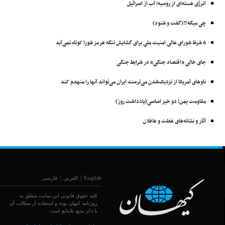
انرژی هسته‌ای از روسیه؛ آب از اسرائیل
چی میگه؟!(گفت و شنود)
6 شرط شورای عالی امنیت ملی برای گشایش تنگه هرمز شورا کوتاه نمی‌آید
جای خالی «اقتصاد جنگی» در شرایط جنگی
ناوهای آمریکا از نزدیک‌شدن می‌ترسند ایران می‌تواند آنها را منهدم ‌کند
مقاومت یمن؛ دو خیز اساسی(یادداشت روز)
آثار و نشانه‌های غفلت و غافلان
English
|
العربي
|
فارسی
کلیه حقوق قانونی این سایت متعلق به
روزنامه کیهان بوده و استفاده از مطالب آن
با ذکر منبع بلامانع است.