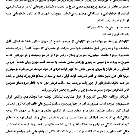
جمعیت حاضر در مراسم، پرچم‌های مذهبی سرخ در دست داشتند؛ پرچم‌هایی که در فرهنگ شیعی،
نمادی از خونخواهی و ایستادگی محسوب می‌شوند. همچنین شماری از عزاداران شعارهایی علیه
آمریکا و اسرائیل سر دادند.
جمعیت میلیونی خیره‌کننده‌ای که
با جنگ قوی‌تر شده‌اند
گزارشگر روزنامه نیویورک‌تایمز در گزارشی از مراسم تشییع در تهران یادآور شد: نه آغازی قابل
مشاهده بود و نه پایانی قابل مشاهده، تنها حس حرکت در منظره‌ای که تقریباً کاملاً از مردم ساخته
شده بود، وجود داشت. میلیون‌ها نفر برای وداع با رهبر خود از هر سو رسیدند و در نهرهایی که به
تدریج به رودخانه و سپس به چیزی بزرگ‌تر تبدیل شدند، به سمت قلب تهران روان شدند، جریانی
انسانی از عزاداران با نیروی جمعی کافی که گویی اراده فردی در خودِ حرکت حل می‌شود موسیقی و
مرثیه‌های حزن‌انگیز لحظه‌ای قطع نمی‌شد. آیات قرآن با صدای بلند از بلندگوهای بزرگ پخش می‌شد.
هر چند دقیقه، شعارهایی از جایی بلند می‌شد، ابتدا مانند غرشی دور که به خاطر سروصدای عمومی
قابل تشخیص نبود و سپس مانند موجی از بخشی به بخش دیگر می‌رفت.
خبرنگار روزنامه انگلیسی گاردین از قول مشایعت‌کنندگان نوشته «ما موشک‌های واقعی ایران
هستیم» و افزوده است: میلیون‌ها نفر در چهارمین روز مراسم تشییع علی خامنه‌ای که ترور شد، در
تهران گرد آمدند. طبل‌ها، شعارها و سخن بسیار از انتقام، فضای مراسم را در دمای ۳۶ درجه
سانتی‌گراد پر کرده بود. ایرانیان در شمار بسیار زیادی به خیابان اصلی مرکز تهران آمدند و اعلام
کردند که ایستادگی در برابر ماه‌ها جنگ، نه‌تنها آنان را تضعیف نکرده، بلکه نیرومندتر ساخته است؛ در
حالی که بسیاری نیز خواستار انتقام بودند. برای شرکت‌کنندگان در راهپیمایی، این مراسم به همان