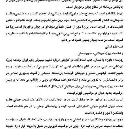
این موضوع اعتقاد ندارم. حمله غیرقانونی به ایران، باعث تقویت نظام ایران شد و اکنون ایران از
جایگاهی بی‌سابقه در سطح جهان برخوردار است،
امروز، نتانیاهو است که به صلح احترام نمی‌گذارد؛ او لبنانی‌ها را به‌طور گسترده به قتل می‌رساند و
همچنان به کشتار فلسطینی‌ها ادامه می‌دهد. مهم‌ترین منبع آشوب و جنگ، دولت نتانیاهو با حضور
فاشیست‌ها در قدرت است. ایران اکنون از اعتبار کاملاً بی‌سابقه‌ای در جهان برخوردار است، زیرا هم
نتانیاهو و هم ترامپ را شکست داد. منبع اصلی بی‌نظمی ‌و جنگ، کابینه نتانیاهو با فاشیست‌های در
قدرت است. من همه اینها را بسیار خطرناک می‌دانم.
غلبه نظم ایرانی
و شکست پروژه آمریکایی- صهیونیستی
روزنامه «داون» پاکستان، چاپ اسلام‌آباد، در گزارشی درباره تشییع میلیونی رهبر ایران نوشت: پروژه
آمریکایی-اسرائیلی در برابر نظم منطقه‌ای نوینی که تهران ترسیم می‌کند، شکست خورد. مردم
تشییع‌کننده، اقیانوسی انسانی و خروشان آفریدند؛ این صحنه، نمایشی از قدرت جمهوری اسلامی در
برابر دشمنانش را به تصویر می‌کشد و نشانه‌های نظم منطقه‌ای نوینی را بازتاب می‌دهد که بر بنیان
شکست پروژه آمریکایی-صهیونیستی برای سرنگونی ایران شکل گرفته است.
ابَرقدرت جدید جهان در موقعیتی قوی‌تر ایستاد
کارین کنایسل، وزیر امور خارجه سابق اتریش دیروز اذعان کرد: ایران اکنون یک قدرت جهانی عظیم
است. تهران احترام جهانی گسترده‌ای کسب کرده و روایت‌های جعلی را در هم شکسته است.
واشنگتن اکنون وحشت‌زده است.
همچنین روزنامه واشنگتن‌پست، در تحلیلی به قلم راز زیمت (رئیس بخش تحقیقات ایران در مؤسسه
مطالعات امنیت اسرائیل) تاکید کرد: ایران در موقعیت قوی‌تری در تقابل با آمریکا قرار دارد. نتیجه