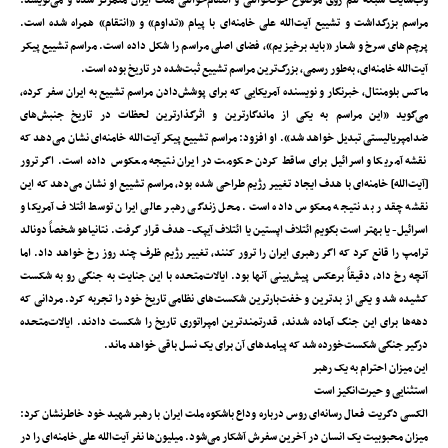
وب‌سایت شبکه هم روی موضوع خونخواهی و انتقام‌خواهی ملت ایران متمرکز شده و می‌نویسد:
مراسم بزرگداشت و تشییع آیت‌الله علی خامنه‌ای با پیام «تداوم» و «انتقام» همراه شده است.
پرچم‌های سرخ و شعار «باید برخیزیم»، فضای اصلی مراسم را شکل داده است. مراسم تشییع پیکر
آیت‌الله خامنه‌ای، به‌طور رسمی، بزرگ‌ترین مراسم تشییع ثبت‌شده در تاریخ بوده است.
ماکس بلومنتال، خبرنگار و نویسنده آمریکایی که برای پوشش‌دادن مراسم تشییع به ایران سفر کرده،
می‌گوید «این مراسم به یکی از ماندگارترین و اثرگذارترین لحظات در تاریخ جنبش‌های
ضدامپریالیستی تبدیل خواهد شد». او افزود: مراسم تشییع پیکر آیت‌الله خامنه‌ای نشان می‌دهد که
نقشه آمریکا و اسرائیل برای ساقط کردن حکومت در ایران نتیجه معکوس داده است. اگر ترور
[آیت‌الله] خامنه‌ای با هدف ایجاد تغییر رژیم طراحی شده بود، مراسم تشییع او نشان می‌دهد که این
نقشه چقدر بد نتیجه معکوس داده است. محل زندگی رهبر عالی ایران توسط ائتلاف آمریکا و
اسرائیل- یا بهتر است بگویم ائتلاف اپستین یا ائتلاف آیپک- هدف قرار گرفت. نتانیاهو شخصاً دونالد
ترامپ را قانع کرد که اگر رهبری ایران را ترور کنند، تغییر رژیم ظرف چند روز رخ خواهد داد. اما
آنچه رخ داد، دقیقاً برعکس پیش‌بینی آنها بود. ایالات‌متحده با این جنایت به جنگی رو به شکست
کشیده شد و یکی از بدترین و خفت‌بارترین شکست‌های نظامی تاریخ خود را تجربه کرد. مردانی که
دهه‌ها برای این جنگ آماده شدند، قدرتمندترین امپراتوری تاریخ را شکست دادند. ایالات‌متحده
درگیر جنگی شکست‌خورده شد که پیامدهای آن برای یک نسل باقی خواهد ماند.
این میزان احترام به یک رهبر
استثنایی و حیرت‌انگیز است
الکسی دگریت فعال رسانه‌ای روس درباره وداع باشکوه ملت ایران با رهبر شهید خود خاطرنشان کرد:
میزان محبوبیت یک انسان در آخرین سفرش آشکار می‌شود. میلیون‌ها نفر آیت‌الله علی خامنه‌ای را در