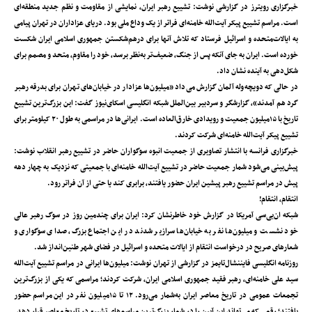
خبرگزاری رویترز در گزارشی نوشت: تشییع رهبر ایران، نمایشی از مقاومت و نظم جدید منطقه‌ای
است. مراسم تشییع پیکر آیت‌الله خامنه‌ای فراتر از یک وداع ملی بود. دریای عزاداران در تهران پیامی
به ایالات‌متحده و اسرائیل فرستاد که تلاش آنها برای درهم‌شکستن جمهوری اسلامی ایران شکست
خورده است. ایران به جای آنکه پس از جنگ، ضعیف‌تر به‌نظر برسد، خود را مقاوم، متحد و مصمم برای
شکل‌دهی به آینده نشان داد.
در حالی که دویچه‌وله آلمان گزارش می‌داد «میلیون‌ها عزادار در خیابان‌های تهران برای بدرقه رهبر
گرد هم آمدند»، گزارشگر و سردبیر بین‌الملل شبکه انگلیسی اسکای‌نیوز گفت: این بزرگ‌ترین تشییع
تاریخ با ۱۵میلیون جمعیت و رویدادی خارق‌العاده است. ایرانی‌ها در مراسمی به طول ۲۰ کیلومتر برای
تشییع پیکر آیت‌الله خامنه‌ای شرکت کردند.
خبرگزاری فرانسه با انتشار تصاویری از جمعیت انبوه سوگواران حاضر در تشییع رهبر انقلاب نوشت:
پیش‌بینی می‌شود شمار جمعیت حاضر در تشییع آیت‌الله خامنه‌ای با جمعیتی که نزدیک به چهار دهه
پیش در مراسم تشییع رهبر پیشین ایران حضور یافتند، برابری کند یا حتی از آن فراتر رود.
انتقام، انتقام!
شبکه ان‌بی‌سی آمریکا در گزارش خود خاطرنشان کرد: ایران برای چندمین روز در سوگ رهبر عالی
خود نشست و میلیون‌ها نفر به خیابان‌ها سرازیر شدند در این اجتماع بزرگ، صدای سوگواری و
شعارهای صریح در درخواست انتقام از ایالات متحده و اسرائیل در فضای شهر طنین‌انداز شد.
روزنامه انگلیسی فایننشال‌تایمز در گزارشی از تهران نوشت: میلیون‌ها ایرانی در مراسم تشییع آیت‌الله
سید علی خامنه‌ای، رهبر فقید جمهوری اسلامی ایران، شرکت کردند؛ مراسمی که یکی از بزرگ‌ترین
تجمعات عمومی در تاریخ معاصر ایران به‌شمار می‌رود. ۱۲ تا ۱۵میلیون نفر در این مراسم‌ حضور
یافتند؛ رقمی که می‌تواند این آیین را در شمار بزرگ‌ترین مراسم‌های تشییع در تاریخ معاصر قرار دهد.