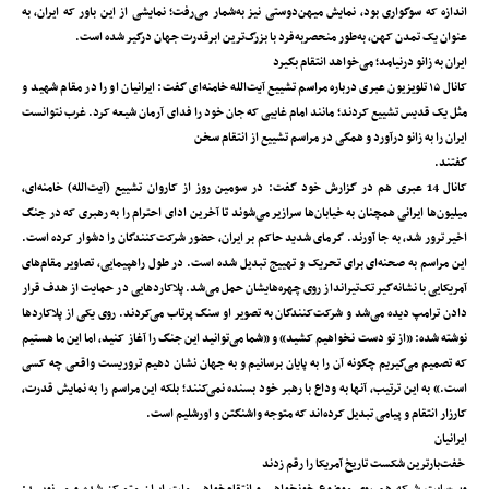
اندازه که سوگواری بود، نمایش میهن‌دوستی نیز به‌شمار می‌رفت؛ نمایشی از این باور که ایران، به
عنوان یک تمدن کهن، به‌طور منحصربه‌فرد با بزرگ‌ترین ابرقدرت جهان درگیر شده است.
ایران به زانو درنیامد؛ می‌خواهد انتقام بگیرد
کانال ۱۵ تلویزیون عبری درباره مراسم تشییع آیت‌الله خامنه‌ای گفت: ایرانیان او را در مقام شهید و
مثل یک قدیس تشییع کردند؛ مانند امام غایبی که جان خود را فدای آرمان شیعه کرد. غرب نتوانست
ایران را به زانو درآورد و همگی در مراسم تشییع از انتقام سخن
گفتند.
کانال 14 عبری هم در گزارش خود گفت: در سومین روز از کاروان تشییع (آیت‌الله) خامنه‌ای،
میلیون‌ها ایرانی همچنان به خیابان‌ها سرازیر می‌شوند تا آخرین ادای احترام را به رهبری که در جنگ
اخیر ترور شد، به جا آورند. گرمای شدید حاکم بر ایران، حضور شرکت‌کنندگان را دشوار کرده است.
این مراسم به صحنه‌ای برای تحریک و تهییج تبدیل شده است. در طول راهپیمایی، تصاویر مقام‌های
آمریکایی با نشانه‌گیر تک‌تیرانداز روی چهره‌هایشان حمل می‌شد. پلاکاردهایی در حمایت از هدف قرار
دادن ترامپ دیده می‌شد و شرکت‌کنندگان به تصویر او سنگ پرتاب می‌کردند. روی یکی از پلاکاردها
نوشته شده: «از تو دست نخواهیم کشید» و «شما می‌توانید این جنگ را آغاز کنید، اما این ما هستیم
که تصمیم می‌گیریم چگونه آن را به پایان برسانیم و به جهان نشان دهیم تروریست واقعی چه کسی
است.» به این ترتیب، آنها به وداع با رهبر خود بسنده نمی‌کنند؛ بلکه این مراسم را به نمایش قدرت،
کارزار انتقام و پیامی تبدیل کرده‌اند که متوجه واشنگتن و اورشلیم است.
ایرانیان
خفت‌بارترین شکست‌ ‌تاریخ آمریکا را رقم زدند