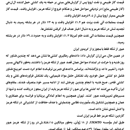
قیمت گاز طبیعی و نفت اروپا پس از گزارش‌هایی مبنی بر حمله به یک کشتی حمل‌کننده ال‌ان‌جی
(گاز طبیعی مایع) در نزدیکی سواحل عمان و هنگام خروج از تنگه هرمز، افزایش یافت. قیمت گاز
طبیعی معیار اروپا بیش از ۴.۵درصد افزایش یافت.
قیمت معاملات آتی نفت برنت هم ۱.۴٪ افزایش یافت و به ۷۳ دلار در هر بشکه رسید، به دنبال
تجدید تنش در تنگه هرمز و به دنبال اخبار هدف قرار گرفتن نفتکش‌ها.
همچنین قیمت معاملات آتی نفت خام آمریکا ۱.۳٪ افزایش یافت و به حدود ۶۹.۵ دلار در هر بشکه
رسید.
عبور از تنگه فقط با مجوز و از کریدور ایران
در همین حال، سی‌ان‌ان گزارش داد: داده‌های رهگیری کشتی‌ها نشان می‌دهد که چندین شناور که
روز شنبه و با حرکت در امتداد سواحل عمان قصد عبور از تنگه هرمز را داشتند، به‌طور ناگهانی مسیر
خود را تغییر داده و بازگشته‌اند. براساس داده‌های «مرین ترفیک» اعلام کرد دست‌کم پنج شناور
شامل دو کشتی حمل خودرو، یک نفتکش حامل مواد شیمیایی، یک نفتکش فرآورده‌های نفتی و یک
کشتی فله‌بر، صبح شنبه با انجام چندین چرخش تند از ادامه مسیر خود منصرف شدند. مقام‌های
ایران تأکید می‌کنند که کشتی‌ها برای عبور از تنگه هرمز باید از ایران مجوز دریافت کنند و تنها از
مسیرهای تعیین‌شده عبور کنند. تهران همچنین به اعلام آمادگی بریتانیا و فرانسه برای همکاری با
عمان و همچنین تشکیل یک مأموریت نظامی چندملیتی با هدف حفاظت از کشتیرانی در تنگه هرمز
واکنش تندی نشان داده است.
گاردین: تنگه هرمز خط قرمز ایران است
طبق آمار مؤسسه UKMTO، از ۱۸ ژوئن، به‌طور میانگین ۱۵ نفتکش در روز از تنگه هرمز عبور
کرده‌اند. این مقدار معادل ۲۹درصد میانگین قبل از جنگ است.