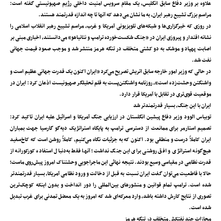
علاوه ‌بر وزیر دفاع سابق انگلیس، یک مقام سرویس امنیت داخلی رژیم صهیونیستی گفته است:
مراسم بزرگ تشییع رهبر ایران، به ما نشان می‌دهد که آنها تا چه اندازه قدرتمند هستند.
در روزی که خبرگزاری‌ها و شبکه‌های تلویزیونی آمریکا و غرب، مراسم تشییع رهبر انقلاب اسلامی را
نشانه اقتدار و پیروزی ایران در «جنگ شکست‌خورده ترامپ و نتانیاهو» می‌دانستند، اخباری مبنی بر
اصابت پهپاد و موشک به دو کشتی متخلف در تنگه هرمز منتشر شد و موجب صعود قیمت جهانی
نفت شد.
در حالی که وزیر امور خارجه سابق اتریش تصریح می‌کرد «ایران اکنون یک قدرت جهانی عظیم است و
واشنگتن وحشت‌زده است»، روزنامه واشنگتن‌پست به قلم تحلیلگر صهیونیست اذعان کرد: ایران در
موقعیت قوی‌تری در تقابل با آمریکا قرار دارد.
ایران با این جنگ، بسیار قدرتمندتر شد
توبیاس الوود وزیر دفاع پیشین انگلستان در ارزیابی جنگ آمریکا و اسرائیل علیه ایران تاکید کرد:
تصمیم استارمر برای ممانعت از دسترسی ترامپ به پایگاه استراتژیک دیه‌گو گارسیا جهت بمباران
ایران کاملاً درست و منطقی بود. اکنون که به جزئیات نگاه می‌کنیم، کاملاً روشن است که کاخ‌سفید
هیچ‌گونه استراتژی و افق روشنی برای این جنگ نداشت؛ آنها فقط به‌دنبال استفاده کورکورانه از
قدرت نظامی در مقیاسی وسیع بودند. نتیجه نهائی این ماجراجویی وحشتناک امروز پیش‌روی ماست؛
حالا با قاطعیت می‌توان گفت ایران نسبت به قبل از دخالت و ورود نظامی آمریکا، بسیار قدرتمندتر
شده است. ترامپ تمام قوانین و منشورهای بین‌المللی را دور انداخت و بدون اینکه کوچک‌ترین
تصوری از نتایج کارش داشته باشد، وارد معرکه‌ای شد که امروز به یک معضل تمدنی برای غرب تبدیل
شده است.
مجازات چند نفتکش متخلف در تنگه هرمز