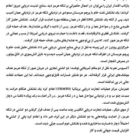
بازتاب اقتدار ایران را می‌توان در اعمال حکمرانی بر تنگه هرمز دید. منابع امنیت دریایی دیروز اعلام
کردند: یک نفتکش نفت خام با پرچم عربستان سعودی در نزدیکی تنگه هرمز در نزدیکی عمان آسیب
دید، پس از آنکه یک نفتکش LNG قطر در همان منطقه مورد اصابت قرار گرفت. نفتکش حامل گاز
طبیعی مایع در سواحل عمان و در تنگه هرمز، پس از نادیده گرفتن هشدارها، هدف حمله قرار
گرفت. نفتکش قطری «الرقایات»، قصد داشت با حمایت نیروی دریایی آمریکا از مسیر عمانی در
تنگه هرمز عبور کند، که پس از بی‌توجهی به هشدارهای مکرر، هدف حمله قرار گرفت.
خبرگزاری رویترز در این زمینه به نقل از برخی منابع امنیتی دریایی خبر داد نفتکش حامل نفت خام با
پرچم عربستان در اطراف تنگه هرمز در نزدیکی عمان آسیب دیده و به دلیل آتش‌سوزی در اتاق موتور،
در معرض انفجار است.
آکسیوس هم به نقل از دو مقام آمریکایی نوشت: دو کشتی تجاری در جریان عبور از تنگه هرمز هدف
موشک‌های ایرانی قرار گرفته‌اند. هر دو شناور خسارات قابل‌توجهی دیده‌اند، اما این حملات تلفات
جانی در پی نداشته است.
همزمان، مرکز عملیات تجارت دریایی بریتانیا (UKMTO) اعلام کرد یک نفتکش هنگام حرکت به
سمت جنوب و در نزدیکی سواحل عمان در تنگه هرمز، بر اثر اصابت یک پرتابه ناشناس دچار
آتش‌سوزی شده است.
از سوی دیگر، عملیات تجارت دریایی انگلیس چند ساعت پس از هدف قرار گرفتن دو کشتی در تنگه
هرمز‌، از اصابت پرتابه‌هایی به دو نفتکش دیگر در این آبراه خبر داد و اعلام کرد یکی از کشتی‌ها
احتمالاً دچار «خسارت ساختاری» شده و نفتکش دوم آسیب جزئی دیده است.
افزایش قیمت جهانی نفت و گاز