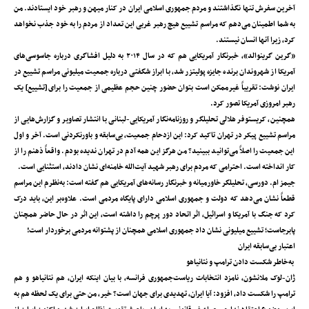
آخرین سفرش تنها نگذاشتند و مردم جمهوری اسلامی ایران در کنار میهن و رهبر خود ایستادند. من
به شما اطمینان می‌دهم که مراسم تشییع هیچ رهبر غربی این تعداد از مردم را به خود جذب نخواهد
کرد، زیرا آنها انسان نیستند.
«گرین گرینوالد»، خبرنگار آمریکایی هم که در سال ۲۰۱۴ به دلیل افشاگری درباره جاسوسی‌های
آمریکا از شهروندان برنده جایزه پولیتزر شد، با ابراز شگفتی درباره جمعیت میلیونی مراسم تشییع در
ایران نوشت: تقریباً غیرممکن است بتوان حضور چنین حجم عظیمی از جمعیت را برای [تشییع] یک
رهبر امروزی آمریکا تصور کرد.
همچنین، کریستوفر هلالی تحلیلگر و روزنامه‌نگار آمریکایی-لبنانی با انتشار تصاویر و گزارش‌هایی از
مراسم تشییع پیکر در تهران تاکید کرد: این ازدحام جمعیت، بی‌سابقه و باورنکردنی است. آخر و اول
این جمعیت را اصلاً می‌توانید ببینید؟ من هرگز این همه آدم در تهران ندیده بودم. واقعاً ذهنم را از
کار انداخته است. احترامی که مردم برای رهبر شهید آیت‌الله خامنه‌ای نشان دادند، استثنایی است.
جیمز ام. دورسی، تحلیلگر خاورمیانه و خبرنگار رسانه‌های آمریکایی هم گفته است: به‌نظرم این مراسم
قطعاً نشان می‌دهد که دولت و جمهوری اسلامی دارای پایگاه مردمی است. علاوه‌بر این، باید درک
کرد که جنگ با آمریکا و اسرائیل، اثر اتحاد دور پرچم را داشته است، این اثر در حال حاضر همچنان
پابرجاست؛ تشییع میلیونی نشان داد جمهوری اسلامی همچنان از پشتوانه مردمی برخوردار است!
اعتبار بی‌سابقه ایران
به‌خاطر شکست‌ دادن ترامپ و نتانیاهو
ژان-لوک ملانشون، نامزد انتخابات ریاست‌جمهوری فرانسه، با بیان اینکه ایران، هم نتانیاهو و هم
ترامپ را شکست داد، افزود: آیا ایران، تهدیدی برای جهان است؟ خیر، من حتی برای یک لحظه هم به