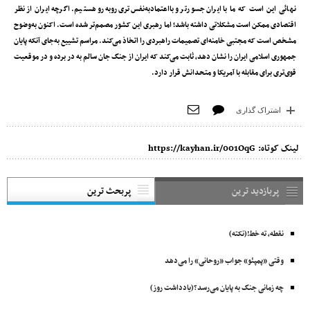
نهائی این است که ما با ایران جسورتر و بااعتمادبه‌نفس‌تری رو‌به‌رو هستیم. اگرچه ایران از نظر
اقتصادی ممکن است مشکلاتی داشته باشد؛ اما رهبری این کشور مصمم‌تر شده است. اکنون به‌وضوح
مشخص است که مجتبی خامنه‌ای تصمیمات راهبردی را اتخاذ می‌کند. مراسم تشییع به‌جای آنکه پایان
جمهوری اسلامی ایران را نشان دهد، ثابت می‌کند که ایران از جنگ جان سالم به در برده و در موقعیت
قوی‌تری برای مقابله با آمریکا و متحدانش قرار دارد.
اشتراک گذاری
لینک کوتاه:
https://kayhan.ir/001OqG
پربازدید ترین
پربحث ترین
نقطه، ته خط!(نکته)
وقتی «پمپئو» جواب «روحانی» را می‌دهد
چه زمانی جنگ به پایان می‌رسد؟(یادداشت روز)