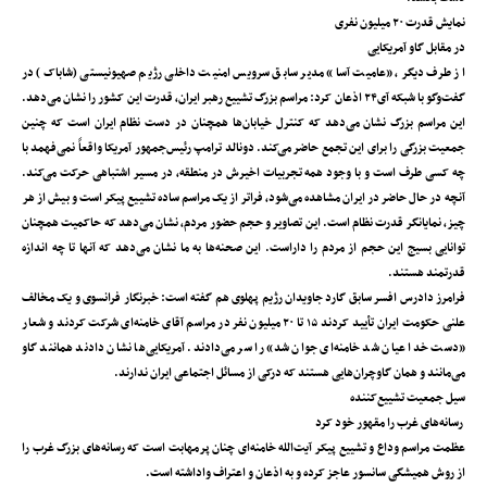
نمایش قدرت ۲۰ میلیون نفری
در مقابل گاو آمریکایی
از طرف دیگر، «عامیت آسا» مدیر سابق سرویس امنیت داخلی رژیم صهیونیستی (شاباک) در
گفت‌وگو با شبکه آی۲۴ اذعان کرد: مراسم بزرگ تشییع رهبر ایران، قدرت این کشور را نشان می‌دهد.
این مراسم بزرگ نشان می‌دهد که کنترل خیابان‌ها همچنان در دست نظام ایران است که چنین
جمعیت بزرگی را برای این تجمع حاضر می‌کند. دونالد ترامپ رئیس‌جمهور آمریکا واقعاً نمی‌فهمد با
چه کسی طرف است و با وجود همه تجربیات اخیرش در منطقه، در مسیر اشتباهی حرکت می‌کند.
آنچه در حال حاضر در ایران مشاهده می‌شود، فراتر از یک مراسم ساده تشییع پیکر است و بیش از هر
چیز، نمایانگر قدرت نظام است. این تصاویر و حجم حضور مردم، نشان می‌دهد که حاکمیت همچنان
توانایی بسیج این حجم از مردم را داراست. این صحنه‌ها به ما نشان می‌دهد که آنها تا چه اندازه
قدرتمند هستند.
فرامرز دادرس افسر سابق گارد جاویدان رژیم پهلوی هم گفته است: خبرنگار فرانسوی و یک مخالف
علنی حکومت ایران تأیید کردند ۱۵ تا ۲۰ میلیون نفر در مراسم آقای خامنه‌ای شرکت کردند و شعار
«دست خدا عیان شد خامنه‌ای جوان شد» را سر می‌دادند. آمریکایی‌ها نشان دادند همانند گاو
می‌مانند و همان گاوچران‌هایی هستند که درکی از مسائل اجتماعی ایران ندارند.
سیل جمعیت تشییع‌کننده
رسانه‌های غرب را مقهور خود کرد
عظمت مراسم وداع و تشییع پیکر آیت‌الله خامنه‌ای چنان پرمهابت است که رسانه‌های بزرگ غرب را
از روش همیشگی سانسور عاجز کرده و به اذعان و اعتراف واداشته است.