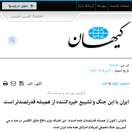
Toggle
منوی سرویسها
صفحه نخست
پیوندها
ارتباط با ما
navigation
|
|
English
العربي
فارسی
۳۳۳۸۲۴
کد خبر:
۱۶ تير ۱۴۰۵ - ۲۱:۲۱
تاریخ انتشار :
سرویس کیهان
»
اخبار
الف
الف
گزارش روز صد و سی‌ام جنگ
ایران با این جنگ و تشییع خیره‌کننده از همیشه قدرتمند‌تر است
«ایران، اکنون از همیشه قدرتمند‌تر شده است». این اعتراف وزیر دفاع سابق انگلیس در صد و سی
اُمین روز جنگ تحمیلی آمریکا و اسرائیل علیه ملت ایران است.