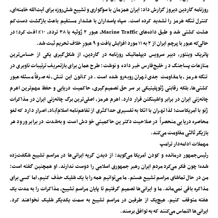
روزنامه گاردین دیروز گزارش داد: ایران همزمان با سوگواری و تشییع شش‌روزه برای آیت‌الله خامنه‌ای،
کنترل تنگه هرمز را تشدید کرده است. سپاه پاسداران با هشدار مستقیم باعث بازگشت دست‌کم
هشت کشتی شد و طبق داده‌های Marine Traffic، عبور ۲ ژوئیه با ۳۸ تردد، ۱۰٪ افت کرد؛ در
حالی‌که عبور با پرچم ایران از ۲ به ۱۱ مورد افزایش یافت و ۹ عبورِ خلاف تحریم ثبت شد.
پاتریک وینتور، دبیر سرویس دیپلماتیک روزنامه در گاردین، از شکل‌گیری یکی از حساس‌ترین
منازعات پساجنگ در خلیج‌فارس خبر داده و نوشت: طرح عمان برای بازتعریف ترتیبات ناوبری در
تنگه هرمز، با مقاومت جدی تهران روبه‌رو شده است. در کانون این تنش، نه صرفاً مسئله عبور
کشتی‌ها، بلکه رقابتی ژئوپلیتیکی بر سر حق تصمیم‌گیری، حاکمیت دریایی و حفظ مهم‌ترین اهرم
چانه‌زنی ایران در برابر واشینگتن قرار دارد. اهرم هرمز، اصلی‌ترین برگ چانه‌زنی ایران در مذاکرات
ژنو با آمریکاست؛ لذا تهران با اتکا به تفسیری حداکثری از تفاهم‌نامه اسلام‌آباد، اصرار دارد که لغو
محاصره‌ دریایی منحصراً در صلاحیت دکترین حاکمیتی خودش است و به‌شدت در برابر ورود هر
بازیگر ثالثی مقاومت می‌کند.
مهملات ادامه‌دار ترامپ
رئیس‌جمهور درمانده و کودن آمریکا می‌گوید: از دیدن گریه ایرانی‌ها در مراسم تشییع شگفت‌زده
شده؛ چون فکر می‌کرد مردم ایران رهبر جمهوری اسلامی را دوست ندارند. او همچنین گفته است:
من در حال تماشای مراسم تشییع هستم. ما می‌توانیم همه را با یک شلیک حذف کنیم، اما کسی برای
مذاکره باقی نمی‌ماند. ما و ایرانی‌ها تصمیم گرفتیم تا پایان مراسم تشییع، مذاکرات را به مدت یک
هفته متوقف کنیم. هیچ‌یک از طرفین در مراسم تشییع به سمت یکدیگر شلیک نخواهند کرد.
ایرانی‌ها التماس می‌کنند که به توافق برسند.