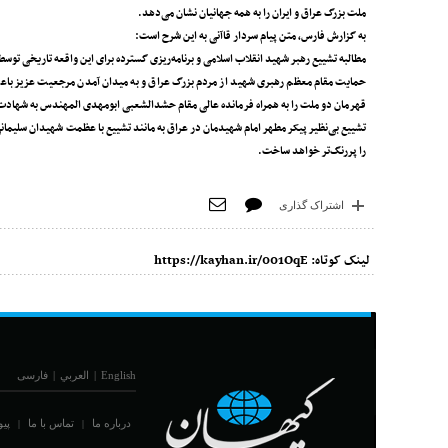
ملت بزرگ عراق و ایران را به همه جهانیان نشان می‌دهد.
به گزارش فارس، متن پیام سردار قاآنی به این شرح است:
مطالبه تشییع رهبر شهید انقلاب اسلامی و برنامه‌ریزی گسترده برای این واقعه تاریخی توس
حمایت مقام معظم رهبری شهید از مردم بزرگ عراق و به میدان آمدن مرجعیت عزیز باعث ن
قهرمان دو ملت را به همراه فرمانده عالی مقام حشد‌الشعبی ابومهدی المهندس به شهادت
تشییع بی‌نظیر پیکر مطهر امام شهیدمان در عراق به مانند تشییع با عظمت شهیدان سلیمان
را پررنگ‌تر خواهد ساخت.
اشتراک گذاری
لینک کوتاه:
https://kayhan.ir/001OqE
English
|
العربي
|
فارسی
درباره ما
تماس با ما
پیو
|
|