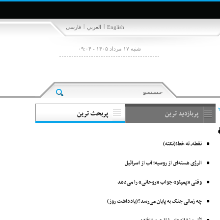
|
|
English
العربي
فارسی
شنبه ۱۷ مرداد ۱۴۰۵ - ۰۹:۰۴
پربازدید ترین
پربحث ترین
نقطه، ته خط!(نکته)
انرژی هسته‌ای از روسیه؛ آب از اسرائیل
وقتی «پمپئو» جواب «روحانی» را می‌دهد
چه زمانی جنگ به پایان می‌رسد؟(یادداشت روز)