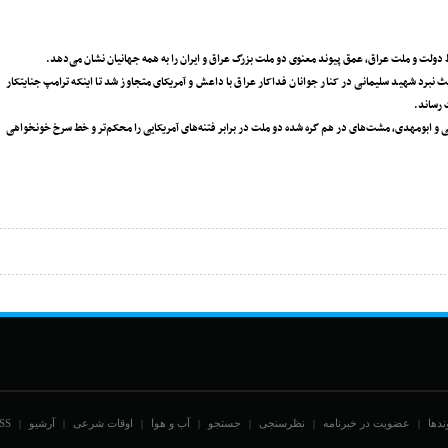
ط دولت و ملت عراق، عمق پیوند معنوی دو ملت بزرگ عراق و ایران را به همه جهانیان نشان می‌دهد.
برد شهید سلیمانی در کنار جوانان فداکار عراق با داعش و آمریکای متجاوز شد تا اینکه ترامپ جنایتکار
 رساند.
ی و ابومهدی، مشت‌های در هم گره شده دو ملت در برابر فتنه‌های آمریکایی را محکم‌تر و خط سرخ خونخواهی
ندها
عضویت در خبرنامه
نظرسنجی
جستجو
آب و هوا
اوقات شرعی
آرشیو
SS
|
|
|
|
|
|
|