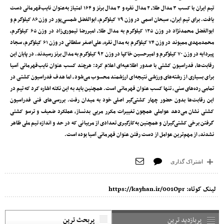
تیم ایران با کسب ۳ مدال طلا، ۲ مدال نقره و ۳ مدال برنز و ۱۶۴ امتیاز به‌عنوان نایب‌قهرمانی دست
یافت. برای تیم ایران، سبحان اسمی در وزن ۷۹ کیلوگرم، ابوالفضل شمسی‌پور در وزن ۸۶ کیلوگرم و
ابوالفضل محمدنژاد در وزن ۱۲۵ کیلوگرم به مدال طلا، امیررضا تیموری‌زاد در وزن ۶۵ کیلوگرم،
محمدمهدی ممیوند در وزن ۷۴ کیلوگرم به مدال نقره، علی‌اصغر سلطانی در وزن ۶۱ کیلوگرم، سجاد
پیردایه در وزن ۷۰ کیلوگرم و امیرحسین خاکپا در وزن ۹۲ کیلوگرم به مدال برنز رسیدند. در پایان این
رقابت‌ها، فدراسیون کشتی با صدور اطلاعیه‌ای اعلام کرد: هرچند کسب عنوان نایب‌قهرمانی آسیا
برای بسیاری از رشته‌های ورزشی نتیجه‌ای ارزشمند محسوب می‌شود، اما هدف فدراسیون کشتی در
تمامی رده‌های سنی، تنها کسب عنوان قهرمانی است. همچنین باید به این نکته اشاره کرد که تیم در
این رقابت‌ها بدون حضور چهار کشتی‌گیر اصلی خود به میدان رفت. بررسی‌های فنی فدراسیون
کشتی نشان می‌دهد عواملی همچون تغییرات مکرر مربی بدنساز، عملکرد ضعیف و ترسو کشتی
گرفتن برخی کشتی‌گیران و همچنین به‌کارگیری تعدادی از مربیانی که در حد و اندازه تیم ملی ظاهر
نشدند، از مهم‌ترین عوامل از دست رفتن عنوان قهرمانی آسیا بوده است.
اشتراک گذاری
لینک کوتاه:
https://kayhan.ir/001Opr
پربازدید ترین
پربحث ترین