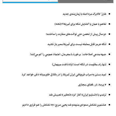
شارژ کالابرگ مردادماه با زمان‌بندی جدید
تفاهم با عمان یا گشایش تنگه برای آمریکا؟!(نکته)
دو سال پیش از تحصن حتی توالت‌های سفارت را ساختند!
تنگه هرمز قابل معامله نیست برای آمریکا معبر باز نکنید
جبهه مدعی اصلاحات: برخورد با مجرمان، اعتماد عمومی را کم می‌کند!
تنها راه، مقاومت در تنگه است! (یادداشت میهمان)
امید بستن به سراب فروپاشی ایران آمریکا را در باتلاق خاورمیانه دفن خواهد کرد
# پرسه ـ در ـ فضای ـ مجـازی
ترامپ با «تسلیم ایران» آغاز کرد «تحقیر» نصیبش شد
هشتمین نفتکش ‌سعودی منهدم شد یحیی سریع: 29 نفتکش را هم فراری دادیم