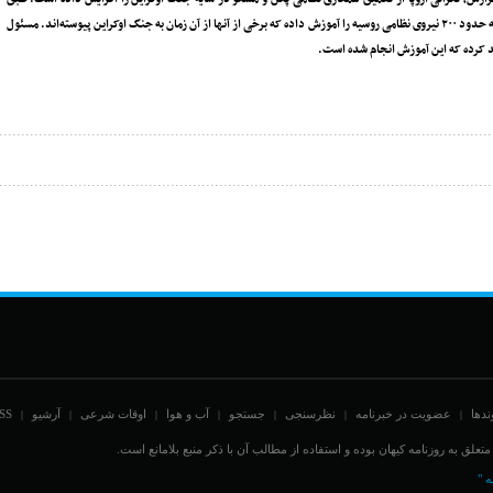
گزارش رویترز به نقل از آژانس‌های اطلاعاتی اروپا و اسناد نظامی، چین در اواخر سال گذشته حدود ۲۰۰ نیروی نظامی روسیه را آموزش داده که برخی از آنها از آن زمان به جنگ اوکراین پیوسته‌اند. مسئول
د کرده که این آموزش انجام شده است.
ندها
عضویت در خبرنامه
نظرسنجی
جستجو
آب و هوا
اوقات شرعی
آرشیو
SS
|
|
|
|
|
|
|
علق به روزنامه کیهان بوده و استفاده از مطالب آن با ذکر منبع بلامانع است.
ه "