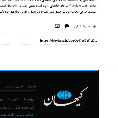
سیاست خارجی اتحادیه اروپا نیز چندی پیش گفته بود بروکسل از طریق کانال‌های خود تأیی
اشتراک گذاری
لینک کوتاه:
https://kayhan.ir/001OpY
English
|
العربي
|
فارسی
درباره ما
تماس با ما
پیو
|
|
کلیه حقوق قانونی این سایت مت
طراحی و تولید:
" ایران سامان