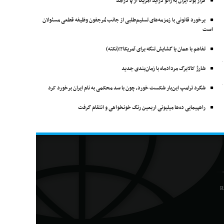
قرار بود ایران به زانو درآید آمریکا از پا درآمد
برخورد قانونی با زمزمه‌های تسلیم‌طلبی از جانب مُرجفون وظیفه‌ قطعی مسئولان
است
تفاهم با عمان یا گشایش تنگه برای آمریکا؟!(نکته)
شارژ کالابرگ مردادماه با زمان‌بندی جدید
شگرد ترامپ این‌بار شکست خورد، چون با سد محکمی به نام ایران برخورد کرد
راهپیمایی ده‌ها میلیونی اربعین رنگ خونخواهی و انتقام گرفت
R