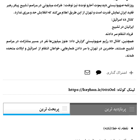
روزنامه صهیونیستی «یدیعوت آحارونوت» نیز نوشت: شرکت میلیونی در مراسم تشییع پیکر رهبر
فقید ایران نمایش قدرت است و تهران از این طریق اعلام می‌کند که انقلابش حد و مرزی ندارد.
کانال 12 اسرائیل:
ایرانیان در تشییع
فریاد انتقام سر دادند
همچنین، کانال 12 رژیم صهیونیستی گزارش داد: هنوز میلیون‌ها نفر در مسیر مشارکت در مراسم
تشییع هستند، حاضرین در تهران با سر دادن شعارهایی، خواهان انتقام از اسرائیل و ایالات متحده
شدند.
اشتراک گذاری
لینک کوتاه:
https://kayhan.ir/001Ool
پربازدید ترین
پربحث ترین
نقطه، ته خط!(نکته)