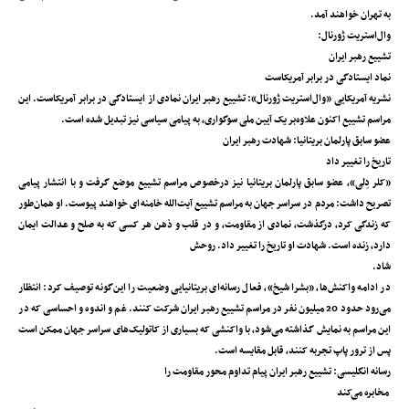
به تهران خواهند آمد.
وال‌استریت ژورنال:
تشییع رهبر ایران
نماد ایستادگی در برابر آمریکاست
نشریه آمریکایی «وال‌استریت ژورنال»: تشییع رهبر ایران نمادی از ایستادگی در برابر آمریکاست. این
مراسم تشییع اکنون علاوه‌بر یک آیین ملی سوگواری، به پیامی سیاسی نیز تبدیل شده است.
عضو سابق پارلمان بریتانیا: ‌شهادت رهبر ایران
تاریخ را تغییر داد
«کلر دِلی»، عضو سابق پارلمان بریتانیا نیز درخصوص مراسم تشییع موضع گرفت و با انتشار پیامی
تصریح داشت: مردم در سراسر جهان به مراسم تشییع آیت‌الله خامنه‌ای خواهند پیوست. او همان‌طور
که زندگی کرد، درگذشت، نمادی از مقاومت، و در قلب و ذهن هر کسی که به صلح و عدالت ایمان
دارد، زنده است. شهادت او تاریخ را تغییر داد. روحش
شاد.
در ادامه واکنش‌ها، «بشرا شیخ»، فعال رسانه‌ای بریتانیایی وضعیت را این‌گونه توصیف کرد: انتظار
می‎‌رود حدود 20 میلیون نفر در مراسم تشییع رهبر ایران شرکت کنند. غم و اندوه و احساسی که در
این مراسم به نمایش گذاشته می‌شود، با واکنشی که بسیاری از کاتولیک‌های سراسر جهان ممکن است
پس از ترور پاپ تجربه کنند، قابل مقایسه است.
رسانه انگلیسی: تشییع رهبر ایران پیام تداوم محور مقاومت را
مخابره می‌کند