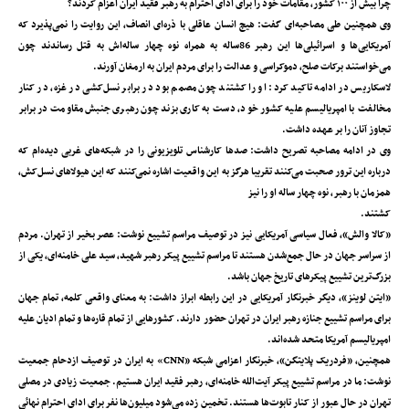
چرا بیش از ۱۰۰ کشور، مقامات خود را برای ادای احترام به رهبر فقید ایران اعزام کردند؟
وی همچنین طی مصاحبه‌ای گفت: هیچ انسان عاقلی با ذره‌ای انصاف، این روایت را نمی‌پذیرد که
آمریکایی‌ها و اسرائیلی‌ها این رهبر 86ساله به همراه نوه چهار ساله‌اش به قتل رساندند چون
می‌خواستند برکات صلح، دموکراسی و عدالت را برای مردم ایران به ارمغان آورند.
لاسکاریس در ادامه تاکید کرد: او را کشتند چون مصمم بود در برابر نسل‌کشی در غزه، در کنار
مخالفت با امپریالیسم علیه کشور خود، دست به کاری بزند چون رهبری جنبش مقاومت در برابر
تجاوز آنان را بر عهده داشت.
وی در ادامه مصاحبه تصریح داشت: صدها کارشناس تلویزیونی را در شبکه‌های غربی دیده‌ام که
درباره این ترور صحبت می‌کنند تقریبا هرگز به این واقعیت اشاره نمی‌کنند که این هیولاهای نسل‌کش،
همزمان با رهبر، نوه چهار ساله او را نیز
کشتند.
«کالا والش»، فعال سیاسی آمریکایی نیز در توصیف مراسم تشییع نوشت: عصر بخیر از تهران. مردم
از سراسر جهان در حال جمع‌شدن هستند تا مراسم تشییع پیکر رهبر شهید، سید علی خامنه‌ای، یکی از
بزرگ‌ترین تشییع پیکرهای تاریخ جهان باشد.
«ایتن لوینز»، دیگر خبرنگار آمریکایی در این رابطه ابراز داشت: به معنای واقعی کلمه، تمام جهان
برای مراسم تشییع جنازه رهبر ایران در تهران حضور دارند. کشورهایی از تمام قاره‌ها و تمام ادیان علیه
امپریالیسم آمریکا متحد شده‌اند.
همچنین، «فردریک پلایتگن»، خبرنگار اعزامی شبکه «CNN» به ایران در توصیف ازدحام جمعیت
نوشت: ما در مراسم تشییع پیکر آیت‌الله خامنه‌ای، رهبر فقید ایران هستیم. جمعیت زیادی در مصلی
تهران در حال عبور از کنار تابوت‌ها هستند. تخمین زده می‌شود میلیون‌ها نفر برای ادای احترام نهائی