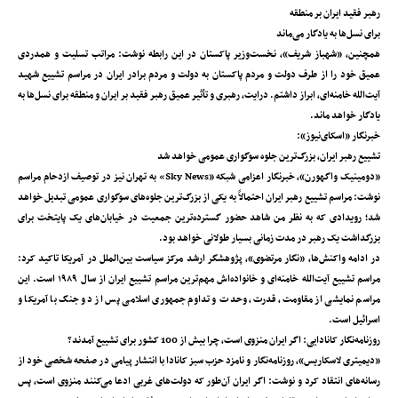
رهبر فقید ایران بر منطقه
برای نسل‌ها به یادگار می‌ماند
همچنین، «شهباز شریف»، نخست‌وزیر پاکستان در این رابطه نوشت: مراتب تسلیت و همدردی
عمیق خود را از طرف دولت و مردم پاکستان به دولت و مردم برادر ایران در مراسم تشییع شهید
آیت‌الله خامنه‌ای، ابراز داشتم. درایت، رهبری و تأثیر عمیق رهبر فقید بر ایران و منطقه برای نسل‌ها به
یادگار خواهد ماند.
خبرنگار «اسکای‌نیوز»:
تشییع رهبر ایران، بزرگ‌ترین جلوه‌ سوگواری عمومی خواهد شد
«دومینیک واگهورن»، خبرنگار اعزامی شبکه «Sky News» به تهران نیز در توصیف ازدحام مراسم
نوشت: مراسم تشییع رهبر ایران احتمالاً به یکی از بزرگ‌ترین جلوه‌های سوگواری عمومی تبدیل خواهد
شد؛ رویدادی که به نظر من شاهد حضور گسترده‌ترین جمعیت در خیابان‌های یک پایتخت برای
بزرگداشت یک رهبر در مدت زمانی بسیار طولانی خواهد بود.
در ادامه واکنش‌ها‌، «نگار مرتضوی»، پژوهشگر ارشد مرکز سیاست بین‌الملل در آمریکا تاکید کرد:
مراسم تشییع آیت‌الله خامنه‌ای و خانواده‌اش مهم‌ترین مراسم تشییع ایران از سال ۱۹۸۹ است. این
مراسم نمایشی از مقاومت، قدرت، وحدت و تداوم جمهوری اسلامی پس از دو جنگ با آمریکا و
اسرائیل است.
روزنامه‌نگار کانادایی: اگر ایران منزوی‌ است، چرا بیش از 100 کشور برای تشییع آمدند؟
«دیمیتری لاسکاریس»، روزنامه‌نگار و نامزد حزب سبز کانادا با انتشار پیامی در صفحه شخصی خود از
رسانه‌های انتقاد کرد و نوشت: اگر ایران آن‌طور که دولت‌های غربی ادعا می‌کنند منزوی است، پس