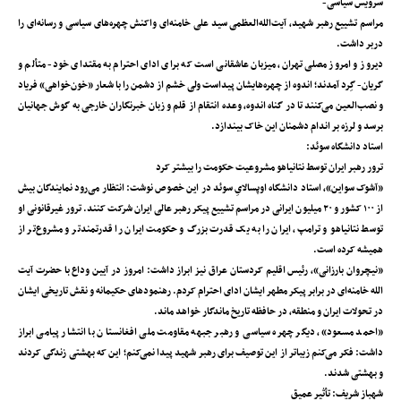
سرویس سیاسی-
مراسم تشییع رهبر شهید، آیت‌الله‌العظمی سید علی خامنه‌ای واکنش چهره‌های سیاسی و رسانه‌ای را
دربر داشت.
دیروز و امروز مصلی تهران، میزبان عاشقانی است که برای ادای احترام به مقتدای خود- متألم و
‌گریان- گِرد آمدند؛ اندوه از چهره‌هایشان پیداست ولی خشم از دشمن را با شعار «خون‌خواهی» فریاد
و نصب‌العین می‌کنند تا در گناه اندوه، وعده انتقام از قلم و زبان خبرنگاران خارجی به گوش جهانیان
برسد و لرزه بر اندام دشمنان این خاک بیندازد.
استاد دانشگاه سوئد:
ترور رهبر ایران توسط نتانیاهو مشروعیت حکومت را بیشتر کرد
«آشوک سواین»، استاد دانشگاه اوپسالایِ سوئد در این خصوص نوشت: انتظار می‌رود نمایندگان بیش
از ۱۰۰ کشور و ۲۰ میلیون ایرانی در مراسم تشییع پیکر رهبر عالی ایران شرکت کنند. ترور غیرقانونی او
توسط نتانیاهو و ترامپ، ایران را به یک قدرت بزرگ و حکومت ایران را قدرتمندتر و مشروع‌تر از
همیشه کرده است.
«نیچروان بارزانی»، رئیس اقلیم کردستان عراق نیز ابراز داشت: امروز در آیین وداع با حضرت آیت
‌الله خامنه‌ای در برابر پیکر مطهر ایشان ادای احترام کردم. رهنمودهای حکیمانه و نقش تاریخی ایشان
در تحولات ایران و منطقه، در حافظه تاریخ ماندگار خواهد ماند.
«احمد مسعود»، دیگر چهره سیاسی و رهبر جبهه مقاومت ملی افغانستان با انتشار پیامی ابراز
داشت: فکر می‌کنم زیباتر از این توصیف برای رهبر شهید پیدا نمی‌کنم؛ این ‌که بهشتی زندگی کردند
و بهشتی شدند.
شهباز شریف: تأثیر عمیق