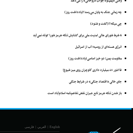
وقتی «پمپئو» جواب «روحانی» را می‌دهد
چه زمانی جنگ به پایان می‌رسد؟(یادداشت روز)
چی میگه؟!(گفت و شنود)
6 شرط شورای عالی امنیت ملی برای گشایش تنگه هرمز شورا کوتاه نمی‌آید
انرژی هسته‌ای از روسیه؛ آب از اسرائیل
مقاومت یمن؛ دو خیز اساسی(یادداشت روز)
فاکتور ۵۸ میلیارد دلاری گاوچران روی میز شیوخ!
جای خالی «اقتصاد جنگی» در شرایط جنگی
باز شدن تنگه هرمز تابع جبران نقض تفاهم‌نامه اسلام‌آباد است
English
|
العربي
|
فارسی