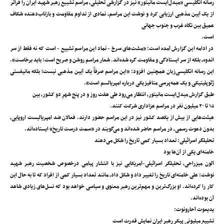
رسانه انگلیسی «میدل‌ایست مانیتور» نیز در گزارشی تحلیلی، مراسم تشییع رهبر شهید ایران را فراتر
از یک آیین مذهبی ارزیابی کرد و نوشت این مراسم، نمادی از تداوم مقاومت و بازتاب‌دهنده شکاف
عمیق بین نگاه غرب و جنوب جهانی
است.
در ادامه این گزارش آمده است: «مشت‌های سرخ - نماد این مراسم تشییع - است که نه فقط از سر
اندوه، بلکه از سر ایستادگی و مقاومت گره شده‌اند. شعار مراسم روشن و صریح است: باید برخاست».
این رسانه انگلیسی‌زبان همچنین افزود: «این مراسم صرفاً یک آیین مذهبی نیست؛ بلکه مانیفستی
ژئوپلیتیکی و یک همه‌پرسی‌ متافیزیکی درباره امپریالسم است».
طبق گزارش میدل‌ایست مانیتور، انتظار می‌رود طی هفت روز و در پنج شهرِ دو کشور، بین
۱۵ تا ۲۰ میلیون نفر در مراسم عزاداری شرکت کنند.
هیئت‌هایی از بیش از یکصد کشور نیز در این مراسم حضور دارند. فعالان ضد امپریالیست اروپایی،
بدون دعوت رسمی، در مراسم حاضر شده‌اند و می‌گویند در «سمت درست تاریخ» ایستاده‌اند.
تحلیلگر اسرائیلی: تعداد بسیار کمی تاریخ را شکل می‌دهند
خامنه‌ای یکی از آن‌ها بود
آلون میزراحی، تحلیلگر اسرائیلی-آمریکایی نیز با انتشار پیامی درخصوص شخصیت رهبر شهید
نوشت: علی خامنه‌ای تاریخ را تغییر داد و شکل داد، مانند تعداد بسیار کمی از افراد که تا به حال این
کار را کرده‌اند. او بزرگ‌ترین و مهم‌ترین رهبر معنوی و سیاسی خواهد بود که نسل‌های زیادی شاهد
آن بوده‌اند.
یدیعوت آحارونوت:
تشییع میلیونی پیکر رهبر ایران نمایش قدرت است