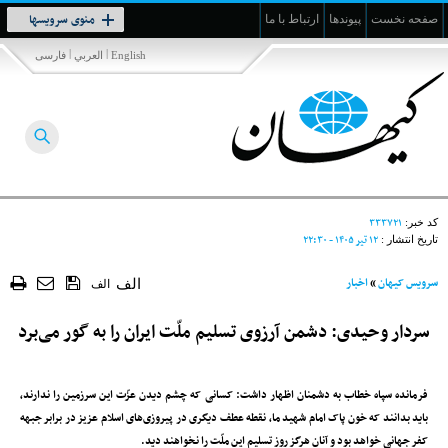
Toggle
منوی سرویسها
صفحه نخست
پیوندها
ارتباط با ما
navigation
|
|
English
العربي
فارسی
۳۳۳۷۲۱
کد خبر:
۱۲ تير ۱۴۰۵ - ۲۲:۳۰
تاریخ انتشار :
سرویس کیهان
»
اخبار
الف
الف
سردار وحیدی: دشمن آرزوی تسلیم‌ ملّت ایران را به گور می‌برد
فرمانده سپاه خطاب به دشمنان اظهار داشت: کسانی که چشم دیدن عزّت این سرزمین را ندارند،
باید بدانند که خون پاک امام شهید ما، نقطه عطف دیگری در پیروزی‌های اسلام عزیز در برابر جبهه
کفر جهانی خواهد بود و آنان هرگز روز تسلیم این ملّت را نخواهند دید.