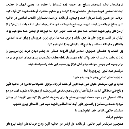
فرماندهان ارشد نیروهای مسلح روز جمعه (12 تیرماه) با حضور در مصلی تهران با حضرت
آیت‌الله‌العظمی شهید سیدعلی خامنه‌ای وداع کردند و بر تداوم نقشه‌راه فرمانده شهید کل قوا تاکید
کردند. در همین راستا سردار احمد وحیدی، فرمانده کل سپاه پاسداران انقلاب اسلامی در حاشیه
آئین وداع فرماندهان ارشد نیرو‌های مسلح با فرمانده شهید کل قوا با بیان اینکه ملت ایران هرگز از
آرمان‌های رهبر شهید انقلاب جدا نخواهد شد، اظهار کرد: ما هیچ‌گاه از ایشان جدا نخواهیم بود.
ایشان در قلب، روح و جان ما جای دارند و برای همه ما، برای ایران عزیزمان و برای امت اسلامی،
ماندگار و جاودانه هستند و ما هیچ‌گاه با ایشان وداع نخواهیم کرد.
وی خطاب به دشمنان جمهوری اسلامی ایران افزود: کسانی که چشم دیدن عزت این سرزمین را
ندارند، باید بدانند که خون پاک امام شهید ما، نقطه عطف دیگری در پیروزی‌های اسلام عزیز در
برابر جبهه کفر جهانی خواهد بود و آنان هرگز روز تسلیم این ملت را نخواهند دید.
سرلشکر عبداللهی: پیروزی با اتکا
به اولویت‌های دفاعی رهبر شهید رقم خورد
علاوه ‌بر این، سرلشکر خلبان علی عبداللهی فرمانده قرارگاه مرکزی خاتم‌الانبیاء(ص) در حاشیه آئین
وداع طی سخنانی گفت: دقیقاً همان اولویت‌های دفاعی تعیین شده از سوی قائد شهید امت در دو
جنگ تحمیلی دو و سوم دست نیروهای مسلح را برای پاسخ به دشمن باز کرد. وی افزود: در میدان
نبرد به همت رزمندگان و راهنمایی‌هایی آیت‌الله العظمی شهید سید علی خامنه‌ای پیروز شدیم.
سرلشکر حاتمی: تقاص خون امام شهید را
خواهیم گرفت
همچنین سرلشکر امیر حاتمی، فرمانده ‌کل ارتش در حاشیه آئین وداع فرماندهان ارشد نیرو‌های