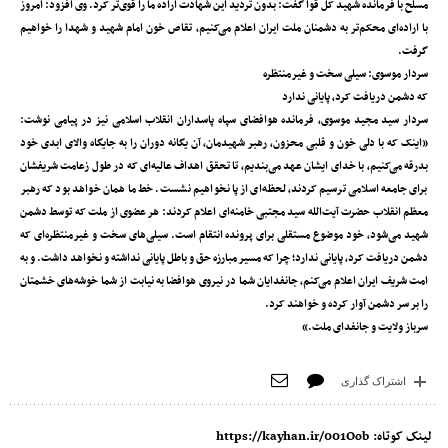
مسلح با فرمانده شهید کل قوا گفت: بدون تردید این شهادت اراده ما را قوی‌تر کرد. وی افزود: امروز
با اراده‌ای محکم‌تر به دشمنان ملت ایران اعلام می‌کنیم، تقاص خون امام شهید و شهدا را خواهیم
گرفت.
سردار موسوی: سیلی سخت و غیرمنتظره
که دشمن دریافت کرد، پایانی ندارد
سردار سید مجید موسوی، فرمانده هوافضای سپاه پاسداران انقلاب اسلامی نیز در پیامی نوشت:
«اینک که با دلی خون و قلبی محزون، رهبر شهیدمان، آن یگانه دوران را به جایگاه والای ابدی خود
بدرقه می‌کنیم، با خدای ایشان عهد می‌بندیم، تا تحقق اهداف عالیه‌ای که در طول زعامت شریفشان
برای جامعه اسلامی ترسیم کردند، لحظه‌ای از پا نخواهیم نشست. خط ما همان خواهد بود که رهبر
معظم انقلاب حضرت آیت‌الله سید مجتبی خامنه‌ای اعلام کردند: هر عضوی از ملت که توسط دشمن
شهید می‌شود، خود موضوع مستقلی برای پرونده انتقام است. سیلی‌های سخت و غیرمنتظره‌ای که
دشمن دریافت کرد، پایانی ندارد؛ چرا که مسیر مبارزه حق و باطل پایانی نداشته و نخواهد داشت. و به
امت شریف ایران اعلام می‌کنم، جانفدایان شما در نیروی هوافضا به نیابت از شما خوشه‌های خشمتان
را بر سر دشمن آوار کرده و خواهند کرد.
سرباز ولایت و جانفدای ملت.»
اشتراک گذاری
لینک کوتاه:
https://kayhan.ir/001Oob