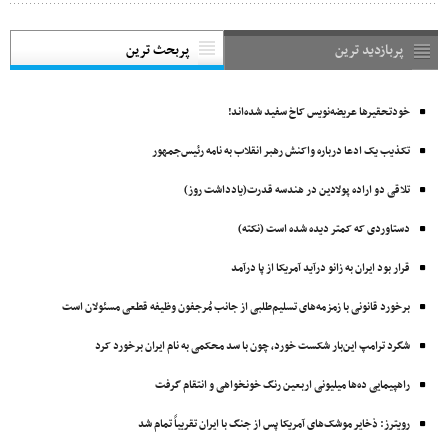
پربازدید ترین
پربحث ترین
خودتحقیرها عریضه‌نویس کاخ سفید شده‌اند!
تکذیب یک ادعا درباره واکنش رهبر انقلاب به نامه رئیس‌جمهور
تلاقی دو اراده پولادین در هندسه قدرت(یادداشت روز)
دستاوردی که کمتر دیده شده است (نکته)
قرار بود ایران به زانو درآید آمریکا از پا درآمد
برخورد قانونی با زمزمه‌های تسلیم‌طلبی از جانب مُرجفون وظیفه‌ قطعی مسئولان است
شگرد ترامپ این‌بار شکست خورد، چون با سد محکمی به نام ایران برخورد کرد
راهپیمایی ده‌ها میلیونی اربعین رنگ خونخواهی و انتقام گرفت
رویترز: ذخایر موشک‌های آمریکا پس از جنگ با ایران تقریباً تمام شد