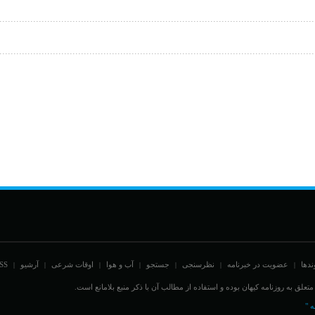
ندها
عضویت در خبرنامه
نظرسنجی
جستجو
آب و هوا
اوقات شرعی
آرشیو
SS
|
|
|
|
|
|
|
علق به روزنامه کیهان بوده و استفاده از مطالب آن با ذکر منبع بلامانع است.
ه "