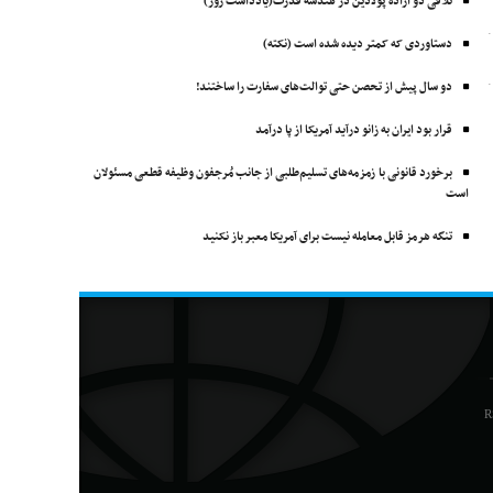
تلاقی دو اراده پولادین در هندسه قدرت(یادداشت روز)
دستاوردی که کمتر دیده شده است (نکته)
دو سال پیش از تحصن حتی توالت‌های سفارت را ساختند!
قرار بود ایران به زانو درآید آمریکا از پا درآمد
برخورد قانونی با زمزمه‌های تسلیم‌طلبی از جانب مُرجفون وظیفه‌ قطعی مسئولان
است
تنگه هرمز قابل معامله نیست برای آمریکا معبر باز نکنید
R