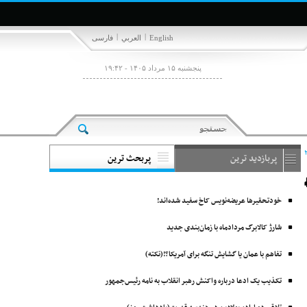
|
|
English
العربي
فارسی
پنجشنبه ۱۵ مرداد ۱۴۰۵ - ۱۹:۴۲
پربازدید ترین
پربحث ترین
خودتحقیرها عریضه‌نویس کاخ سفید شده‌اند!
شارژ کالابرگ مردادماه با زمان‌بندی جدید
تفاهم با عمان یا گشایش تنگه برای آمریکا؟!(نکته)
تکذیب یک ادعا درباره واکنش رهبر انقلاب به نامه رئیس‌جمهور