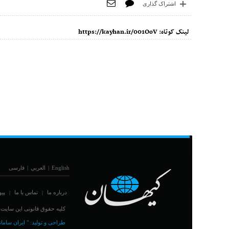
اشتراک گذاری
لینک کوتاه:
https://kayhan.ir/001OoV
English
|
العربي
|
فارسی
درباره ما
تماس با ما
پیو
|
|
کلیه حقوق قانونی این سایت مت
طراحی و تولید:
" ایران سامان