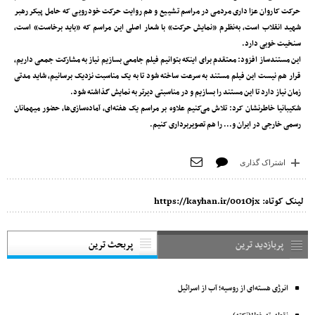
حرکت کاروان عزاداری مردمی در مراسم تشییع و هم روایت حرکت خودرویی که حامل پیکر رهبر
شهید انقلاب است، به‌نظرم «نمایش حرکت» با شعار اصلی این مراسم که «باید برخاست» است،
سنخیت خوبی دارد.
این مستندساز افزود: معتقدم برای اینکه بتوانیم فیلم جامعی بسازیم نیاز به مشارکت جمعی داریم‌،
قرار هم نیست این فیلم مستند به سرعت ساخته شود تا به یک مناسبت نزدیک برسانیم، شاید مدتی
زمان نیاز دارد تا این مستند را بسازیم و در مناسبتی دیرتر به نمایش گذاشته شود.
شکیبانیا خاطرنشان کرد: تلاش می‌کنیم علاوه‌ بر مراسم یک هفته‌ای‌، آماده‌سازی‌ها‌، حضور میهمانان
رسمی خارجی در ایران و... را هم تصویربرداری کنیم.
اشتراک گذاری
لینک کوتاه:
https://kayhan.ir/001Ojx
پربازدید ترین
پربحث ترین
انرژی هسته‌ای از روسیه؛ آب از اسرائیل