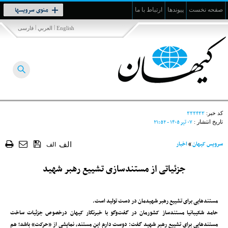
Toggle
منوی سرویسها
صفحه نخست
پیوندها
ارتباط با ما
navigation
|
|
English
العربي
فارسی
۳۳۳۴۳۳
کد خبر:
۰۷ تير ۱۴۰۵ - ۲۱:۵۲
تاریخ انتشار :
سرویس کیهان
»
اخبار
الف
الف
جزئیاتی از مستندسازی تشییع رهبر شهید
مستندهایی برای تشییع رهبر شهیدمان در دست تولید است.
حامد شکیبانیا مستندساز کشورمان در گفت‌وگو با خبرنگار کیهان درخصوص جزئیات ساخت
مستند‌هایی برای تشییع رهبر شهید گفت: دوست دارم این مستند‌، نمایشی از «حرکت» باشد؛ هم