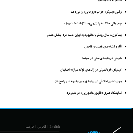
نقطه، ته خط!(نکته)
وقتی «پمپئو» جواب «روحانی» را می‌دهد
چه زمانی جنگ به پایان می‌رسد؟(یادداشت روز)
پنتاگون 4 سال زودتر با ‌هالیوود به ایران حمله کرد-بخش هفتم
آثار و نشانه‌های غفلت و غافلان
شوخی درجه‌بندی سنی در سینما!
کیمیای خودتأمینی در رگ‌های فولاد مبارکه اصفهان
مهارت‌های اخلاقی در روابط زوجین(شبهه ها و پاسخ ها)
نمایشگاه هنری «ظهور عاشورایی» در شهرکرد
English
|
العربي
|
فارسی