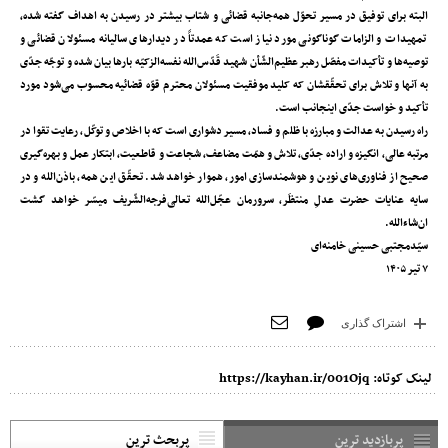
البته برای توفیق در مسیر تحوّل همه‌جانبه‌ قضائی و شتاب بیشتر در رسیدن به اهداف گفته شده،
تمهیدات و الزامات گوناگونی مورد نیاز است که عمدتاً در دیدارهای سالیانه‌ مسئولان قضائی و
توصیه‌ها و تأکیدات مفصّل رهبر عظیم‌الشّأن شهید قَدّس‌الله نفسه‌الزکیّه بارها بیان شده و توجّه جدّی
به آنها و تلاش برای تحقّقشان که کلید موفقیت مسئولان محترم قوّه‌ قضائیه محسوب می‌شود مورد
تأکید و خواست جدّی اینجانب است.
راه رسیدن به عدالت و مبارزه با ظلم و فساد، مسیر دشواری است که با اخلاص و توکّل، رعایت تقوا در
مرتبه‌ عالی، انگیزه و اراده‌ جدّی، تلاش و همّت مضاعف، شجاعت و قاطعیت، ابتکار عمل و بهره‌گیری
صحیح از فناوری‌های نوین و هوشمندسازی امور، هموار خواهد شد. تحقّق این همه، باذن‌الله و در
سایه‌ عنایات حضرت عدلِ منتظَر، سرورمان عجّل‌الله تعالی‌فرجه‌الشّریف میسّر خواهد گشت
ان‌شاءالله.
سیّدمجتبی حسینی خامنه‌ای
۷ تیر ۱۴۰۵
اشتراک گذاری
لینک کوتاه:
https://kayhan.ir/001Ojq
پربازدید ترین
پربحث ترین