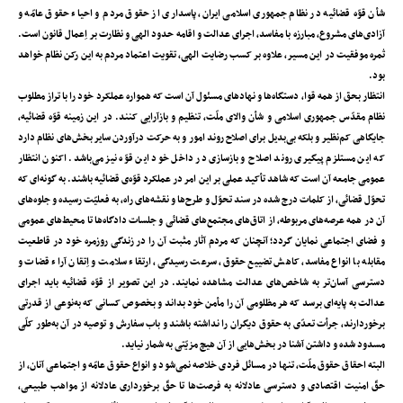
شأن قوّه‌ قضائیه در نظام جمهوری اسلامی ایران، پاسداری از حقوق مردم و احیاء حقوق عامّه و
آزادی‌های مشروع، مبارزه با مفاسد، اجرای عدالت و اقامه‌‌ حدود الهی و نظارت بر اِعمال قانون است.
ثمره‌ موفقیت در این مسیر، علاوه‌ بر کسب رضایت الهی، تقویت اعتماد مردم به این رکن نظام خواهد
بود.
انتظار بحق از همه‌ قوا، دستگاه‌ها و نهادهای مسئول آن است که همواره عملکرد خود را با تراز مطلوب
نظام مقدّس جمهوری اسلامی و شأن والای ملّت، تنظیم و بازآرایی کنند. در این زمینه قوّه‌ قضائیه،
جایگاهی کم‌نظیر و بلکه بی‌بدیل برای اصلاح روند امور و به حرکت درآوردن سایر بخش‌های نظام دارد
که این مستلزم پیگیری روند اصلاح و بازسازی در داخل خود این قوّه نیز می‌باشد. اکنون انتظار
عمومی جامعه آن است که شاهد تأکید عملی بر این امر در عملکرد قوّه‌ی قضائیه باشند. به‌ گونه‌ای که
تحوّل قضائی، از کلمات درج شده در سند تحوّل و طرح‌ها و نقشه‌های راه، به فعلیّت رسیده و جلوه‌های
آن در همه‌ عرصه‌های مربوطه، از اتاق‌های مجتمع‌های قضائی و جلسات دادگاه‌ها تا محیط‌های عمومی
و فضای اجتماعی نمایان گردد؛ آنچنان که مردم آثار مثبت آن را در زندگی روزمره‌ خود در قاطعیت
مقابله با انواع مفاسد، کاهش تضییع حقوق، سرعت رسیدگی، ارتقاء سلامت و اِتقان آراء قضات و
دسترسی آسان‌تر به شاخص‌های عدالت مشاهده نمایند. در این تصویر از قوّه‌ قضائیه باید اجرای
عدالت به پایه‌ای برسد که هر مظلومی آن را مأمن خود بداند و بخصوص کسانی که به‌نوعی از قدرتی
برخوردارند، جرأت تعدّی به حقوق دیگران را نداشته باشند و باب سفارش و توصیه در آن به‌طور کلّی
مسدود شده و داشتن آشنا در بخش‌هایی از آن هیچ مزیّتی به شمار نیاید.
البته احقاق حقوق ملّت، تنها در مسائل فردی خلاصه نمی‌شود و انواع حقوق عامّه و اجتماعی آنان، از
حقّ امنیت اقتصادی و دسترسی عادلانه به فرصت‌ها تا حقّ برخورداری عادلانه از مواهب طبیعی،