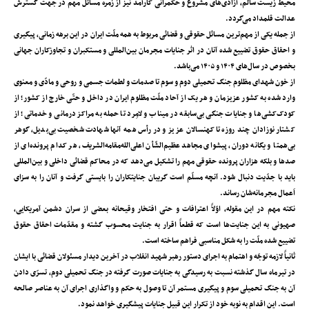
محیط زیست سالم، آزادی‌های مشروع و حکمرانی کارآمد نیز از زمره‌ مسائل مهم در جهت گسترش
عدالت قلمداد می‌گردد.
از جمله یکی از مهم‌ترین مسائل حقوقی و قضائی مربوط به همه‌‌ ملّت ایران در این برهه‌ زمانی، پیگیری
و احقاق حقوق تضییع شده‌ آنان در اثر جنایات مجرمان بین‌المللی و مستکبران و تجاوزکاران جهانی
بخصوص در سال‌های ۱۴۰۴ و ۱۴۰۵ می‌باشد.
از خون شهدای مظلوم جنگ تحمیلی دوم و سوم تا صدمات و لطمات جسمی و روحی و مادّی و معنوی
وارد شده به کشور عزیزمان و هر یک از آحاد ملّت مظلوم ایران در داخل و حتّی خارج از کشور؛ از
کودک‌کشی‌ها و جنایات جنگی بی‌سابقه در میناب و لامِرد تا حمله به مراکز درمانی و خدماتی؛ از
کشتار نوزادان چند روزه تا کهنسالان عزیز و در رأس همه‌‌ آنها شهادت شخصیت بی‌بدیل، گوهر
بی‌همتا و یگانه دوران، پیشوای مجاهد عظیم‌الشّأن اعلی‌الله‌مقامه‌الشریف، هر کدام پرونده‌ای از
صدها و بلکه هزاران پرونده حقوقی مهم را تشکیل می‌دهد که در محاکم قضائی داخلی و بین‌المللی
باید با جدّیت دنبال شود. آنچه مسلّم است ‌گریبان جنایتکاران را بایستی گرفت و آنان را به سزای
اَعمال مجرمانه‌شان رساند.
نکته‌ مهم در این مقوله، اوّلاً اعترافات و حتی افتخار وقیحانه‌ بعضی از سران دشمن آمریکایی،
صهیونی به این جنایت‌ها است که قطعاً اقرار به جنایت محسوب گشته و مقدّمات احقاق حقوق
تضییع شده‌ ملّت را به شکل مناسبی فراهم ساخته است.
ثانیاً لازمه‌ توجّه و اهتمام به اجرای دستور رهبر شهید انقلاب در آخرین دیدار مسئولان قضائی با ایشان
در تیرماه سال گذشته نسبت به رسیدگی به جنایات صورت گرفته در جنگ تحمیلی دوم، تسرّی دادن
آن به جنگ تحمیلی سوم و پیگیری مستمر آن تا وصول به حکم و واگذاری اجرای آن به عناصر صالحه
است. این اقدام به ‌نوبه‌ خود از تکرار این قبیل جنایات پیشگیری خواهد نمود.