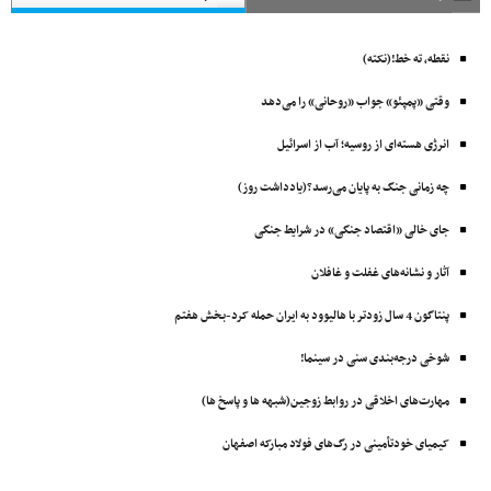
نقطه، ته خط!(نکته)
وقتی «پمپئو» جواب «روحانی» را می‌دهد
انرژی هسته‌ای از روسیه؛ آب از اسرائیل
چه زمانی جنگ به پایان می‌رسد؟(یادداشت روز)
جای خالی «اقتصاد جنگی» در شرایط جنگی
آثار و نشانه‌های غفلت و غافلان
پنتاگون 4 سال زودتر با ‌هالیوود به ایران حمله کرد-بخش هفتم
شوخی درجه‌بندی سنی در سینما!
مهارت‌های اخلاقی در روابط زوجین(شبهه ها و پاسخ ها)
کیمیای خودتأمینی در رگ‌های فولاد مبارکه اصفهان