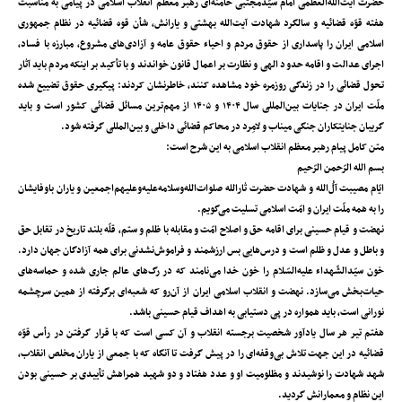
حضرت آیت‌الله‌العظمی امام سیّدمجتبی خامنه‌ای رهبر معظم انقلاب اسلامی در پیامی به مناسبت
هفته قوّه قضائیه و سالگرد شهادت آیت‌الله بهشتی و یارانش، شأن قوه قضائیه در نظام جمهوری
اسلامی ایران را پاسداری از حقوق مردم و احیاء حقوق عامه و آزادی‌های مشروع، مبارزه با فساد،
اجرای عدالت و اقامه حدود الهی و نظارت بر اعمال قانون خواندند و با تأکید بر اینکه مردم باید آثار
تحول قضائی را در زندگی روزمره خود مشاهده کنند، خاطرنشان کردند: پیگیری حقوق تضییع شده
ملّت ایران در جنایات بین‌المللی سال ۱۴۰۴ و ۱۴۰۵ از مهم‌ترین مسائل قضائی کشور است و باید‌
گریبان جنایتکاران جنگی میناب و لامِرد در محاکم قضائی داخلی و بین‌المللی گرفته شود.
متن کامل پیام رهبر معظم انقلاب اسلامی به این شرح است:
بسم الله الرّحمن الرّحیم
ایّام مصیبت آلُ‌الله و شهادت حضرت ثارالله صلوات‌الله‌وسلامه‌علیه‌وعلیهم‌اجمعین و یاران باوفایشان
را به همه‌‌ ملّت ایران و امّت اسلامی تسلیت می‌گویم.
نهضت و قیام حسینی برای اقامه‌ حق و اصلاح امّت و مقابله با ظلم و ستم، قلّه‌‌ بلند تاریخ در تقابل حق
و باطل و عدل و ظلم است و درس‌هایی بس ارزشمند و فراموش‌نشدنی برای همه‌ آزادگان جهان دارد.
خون سیّدالشّهداء علیه‌السّلام را خون خدا می‌نامند که در رگ‌های عالم جاری شده و حماسه‌های
حیات‌بخش می‌سازد. نهضت و انقلاب اسلامی ایران از آن‌رو که شعبه‌ای برگرفته از همین سرچشمه‌
نورانی است، باید همواره در پی دستیابی به اهداف قیام حسینی باشد.
هفتم تیر هر سال یادآور شخصیت برجسته‌ انقلاب و آن کسی است که با قرار گرفتن در رأس قوّه‌
قضائیه در این جهت تلاش بی‌وقفه‌ای را در پیش گرفت تا آنگاه که با جمعی از یاران مخلص انقلاب،
شهد شهادت را نوشیدند و مظلومیت او و عدد هفتاد و دو شهید همراهش تأییدی بر حسینی بودن
این نظام و معمارانش گردید.