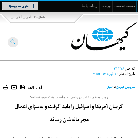
Toggle
منوی سرویسها
صفحه نخست
پیوندها
ارتباط با ما
navigation
|
|
English
العربي
فارسی
۳۳۳۴۲۶
کد خبر:
۰۷ تير ۱۴۰۵ - ۲۱:۵۲
تاریخ انتشار :
سرویس کیهان
»
اخبار
الف
الف
رهبر معظم انقلاب در پیامی به مناسبت هفته قوه قضائیه:
گریبان آمریکا و اسرائیل را باید گرفت و به‌سزای اعمال
مجرمانه‌شان رساند