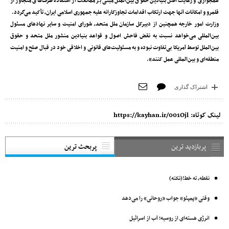
همجواری و رعایت اصل بنیادین حقوق بین‌الملل مبنی بر ممانعت از استفاده طرف‌های متجاوز از
قلمرو و امکانات آنها جهت ارتکاب اقدامات تجاوزکارانه علیه جمهوری اسلامی ایران، تأکید می‌گردد.
وزارت امور خارجه همچنین از دبیرکل سازمان ملل متحد، شورای امنیت و سایر نهادهای مسئول
بین‌المللی می‌خواهد نسبت به نقض فاحش اصول و قواعد بنیادین منشور ملل متحد و حقوق
بین‌الملل توسط آمریکا بی‌تفاوت نبوده و به مسئولیت‌های قانونی و اخلاقی خود در قبال صلح و امنیت
منطقه‌ای و بین‌المللی عمل کنند».
اشتراک گذاری
لینک کوتاه:
https://kayhan.ir/001Ojl
پربازدید ترین
پربحث ترین
نقطه، ته خط!(نکته)
وقتی «پمپئو» جواب «روحانی» را می‌دهد
انرژی هسته‌ای از روسیه؛ آب از اسرائیل