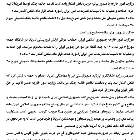
وزارت امور خارجه با صدور بیانیه درباره نقض آشکار یادداشت تفاهم خاتمه جنگ توسط آمریکا تاکید
کرد: حملات وحشیانه که تاسیسات نظارت ساحلی ایران را مورد هدف قرار داد، نقض آشکار بند ۴
ماده ۲ منشور سازمان ملل متحد و نیز نقض صریح بند اول یادداشت تفاهم خاتمه جنگ تحمیلی مورخ
۲۸ خرداد ۱۴۰۵ است.
به گزارش مهر، متن بیانیه به شرح زیر است:
«وزارت امور خارجه جمهوری اسلامی ایران، حملات هوائی ارتش تروریستی آمریکا در شامگاه جمعه
مورخ ۶ تیر ماه ۱۴۰۵ به چند نقطه در سواحل جنوبی ایران را به شدت محکوم می‌کند. این حملات
وحشیانه که تاسیسات نظارت ساحلی ایران را مورد هدف قرار داد، نقض آشکار بند ۴ ماده ۲
منشور سازمان ملل متحد و نیز نقض صریح بند اول یادداشت تفاهم خاتمه جنگ تحمیلی مورخ ۲۸
خرداد ۱۴۰۵ است.
همزمان، رژیم اشغالگر و آپارتاید صهیونیستی نیز با هماهنگی آمریکا اقدام به حمله به لبنان کرد که
نقض آشکار بند یک یادداشت تفاهم خاتمه جنگ می‌باشد. وزارت امور خارجه ضمن تأکید بر حق
ذاتی ایران برای دفاع از خود طبق
ماده ۵۱ منشور ملل متحد، تصریح می‌کند جمهوری اسلامی ایران با تمام توان از حاکمیت، امنیت و
منافع ملی کشور دفاع خواهد کرد. ضربات دفاعی نیروهای مسلح مقتدر جمهوری اسلامی ایران علیه
اهداف مرتبط با نیروهای متجاوز آمریکایی بر همین مبنا صورت گرفت. بدیهی است مسئولیت
پیامدهای این وضعیت بر عهده رژیم متجاوز و عهدشکن آمریکا و طرف‌هایی است که به هر نحوی در
ارتکاب اقدامات تجاوزکارانه آمریکا علیه ایران همدستی کنند.
در همین ارتباط، بر ضرورت پایبندی کلیه کشورهای واقع در کرانه جنوبی خلیج ‌فارس به اصل حسن