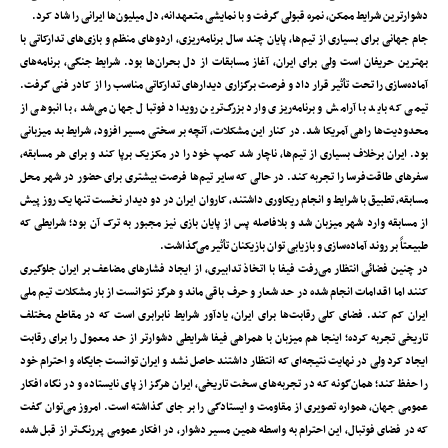
دشوارترین شرایط ممکن، نمره قبولی گرفت و با نمایشی متعهدانه، دل میلیون‌‌ها ایرانی را شاد کرد.
جام جهانی برای بسیاری از تیم‌ها، پایان چند سال برنامه‌ریزی، اردوهای منظم و بازی‌های تدارکاتی با
بهترین حریفان است ولی برای ایران، آغاز مسابقات از دل بحران‌ها بود. شرایط جنگی، برنامه‌های
آماده‌سازی را تحت تأثیر قرار داد و فرصت برگزاری دیدارهای تدارکاتی مناسب را از کادر فنی گرفت.
تیمی که باید با آرامش و برنامه‌‌ریزی وارد بزرگ‌ترین رویداد فوتبال جهان می‌شد، با انبوهی از
محدودیت‌‌ها راهی آمریکا شد. در کنار این مشکلات، آنچه بر سختی مسیر افزود، شرایط بد میزبانی
بود. ایران برخلاف بسیاری از تیم‌‌ها، ناچار شد کمپ خود را در مکزیک برپا کند و برای هر مسابقه،
سفرهای طاقت‌‌فرسا را تجربه کند. در حالی که سایر تیم‌‌ها فرصت بیشتری برای حضور در شهر محل
مسابقه، تطبیق با شرایط و انجام ریکاوری داشتند، کاروان ایران در دو دیدار نخست تنها یک روز پیش
از مسابقه وارد شهر میزبان شد و بلافاصله پس از پایان بازی نیز مجبور به ترک آن بود؛ شرایطی که
طبیعتاً بر روند آماده‌‌سازی و بازیابی توان بازیکنان تأثیر می‌‌گذاشت.
در چنین فضائی انتظار می‌‌رفت فیفا با اتخاذ تدابیری، از ایجاد فشارهای مضاعف بر ایران جلوگیری
کنند اما اقدامات انجام ‌شده در حد شعار و حرف باقی ماند و هرگز نتوانست از بار مشکلات تیم ملی
ایران کم کند. فضای کلی رقابت‌ها برای ایران، یادآور شرایط نابرابری است که در مقاطع مختلف
تاریخی تجربه کرده؛ اینجا هم میزبان با همراهی فیفا شرایطی دشوارتر از حد معمول را برای رقابت
ایجاد کرد ولی در نهایت نتیجه‌ای که انتظار داشتند حاصل نشد و ایران توانست جایگاه و احترام خود
را حفظ کند؛ همان‌گونه که در تجربه‌‌های سخت تاریخی، ایران هرگز از پای نایستاده و در نگاه افکار
عمومی جهان، همواره تصویری از مقاومت و ایستادگی را بر جای گذاشته است. امروز می‌توان گفت
که در فضای فوتبال، این احترام به واسطه همین مسیر دشوار، در افکار عمومی پررنگ‌تر از قبل شده