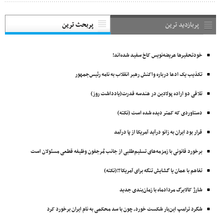
پربازدید ترین
پربحث ترین
خودتحقیرها عریضه‌نویس کاخ سفید شده‌اند!
تکذیب یک ادعا درباره واکنش رهبر انقلاب به نامه رئیس‌جمهور
تلاقی دو اراده پولادین در هندسه قدرت(یادداشت روز)
دستاوردی که کمتر دیده شده است (نکته)
قرار بود ایران به زانو درآید آمریکا از پا درآمد
برخورد قانونی با زمزمه‌های تسلیم‌طلبی از جانب مُرجفون وظیفه‌ قطعی مسئولان است
تفاهم با عمان یا گشایش تنگه برای آمریکا؟!(نکته)
شارژ کالابرگ مردادماه با زمان‌بندی جدید
شگرد ترامپ این‌بار شکست خورد، چون با سد محکمی به نام ایران برخورد کرد