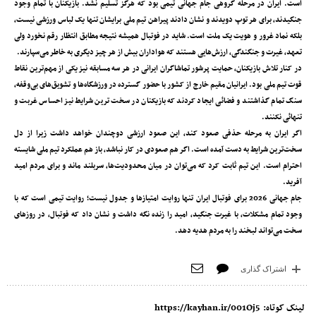
است. ایران در مرحله گروهی جام جهانی تیمی بود که هرگز تسلیم نشد. بازیکنان با تمام وجود
جنگیدند، برای هر توپ دویدند و نشان دادند پیراهن تیم ملی برایشان تنها یک لباس ورزشی نیست،
بلکه نماد غرور و هویت یک ملت است. شاید در فوتبال همیشه نتیجه مطابق انتظار رقم نخورد ولی
تعهد، غیرت و جنگندگی، ارزش‌‌هایی هستند که هواداران بیش از هر چیز دیگری به خاطر می‌‌سپارند.
در کنار تلاش بازیکنان، حمایت پرشور تماشاگران ایرانی در هر سه مسابقه نیز یکی از مهم‌ترین نقاط
قوت تیم ملی بود. ایرانیان مقیم خارج از کشور با حضور گسترده در ورزشگاه‌ها و تشویق‌های بی‌وقفه،
سنگ تمام گذاشتند و فضائی ایجاد کردند که بازیکنان در سخت ‌ترین شرایط نیز احساس غربت و
تنهائی نکنند.
اگر ایران به مرحله حذفی صعود کند، این صعود ارزشی دوچندان خواهد داشت زیرا از دل
سخت‌ترین شرایط به دست آمده است. اگر هم صعودی در کار نباشد، باز هم عملکرد تیم ملی شایسته
احترام است. این تیم ثابت کرد که می‌توان در میان محدودیت‌ها، سربلند ماند و برای مردم امید
آفرید.
جام جهانی 2026 برای فوتبال ایران تنها روایت امتیازها و جدول نیست؛ روایت تیمی است که با
وجود تمام مشکلات، با غیرت جنگید، امید را زنده نگه داشت و نشان داد که فوتبال، در روزهای
سخت می‌تواند لبخند را به مردم هدیه دهد.
اشتراک گذاری
لینک کوتاه:
https://kayhan.ir/001Oj5