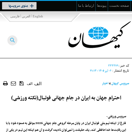
Toggle
منوی سرویسها
صفحه نخست
پیوندها
ارتباط با ما
navigation
|
|
English
العربي
فارسی
۳۳۳۳۷۹
کد خبر:
۰۶ تير ۱۴۰۵ - ۲۱:۱۴
تاریخ انتشار :
سرویس کیهان
»
اخبار
الف
الف
احترام جهان به ایران در جام جهانی فوتبال(نکته ورزشی)
سرویس ورزشی-
فارغ از اینکه تیم ملی فوتبال ایران در پایان مرحله گروهی جام جهانی 2026 موفق به صعود شود یا با
این رقابت‌‌ها خداحافظی کند، یک حقیقت را نمی‌توان نادیده گرفت و آن هم اینکه این تیم در یکی از