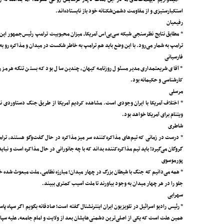
استکبارستیزی و از مقاومت دشمن‌شکنانه خود باز نایستاده‌اند.
رفیعیان
ترامپ به شمار می‌رود. با این وضع باید هم ترامپ به خاطر شکست در میدان و مذاکره رو به ی
فارسیانی
* آقای شریعتمداری مدیر مسئول روزنامه کیهان، چندین سال بود که بستن تنگه هرمز را ط
کارشناسی و حکیمانه بود.
مرسلی
* اختلاف آمریکا با ایران وجودی است. مشاهده کردیم آمریکا از طریق جنگ دستاوردی نداشت.
ویتنام برای آمریکا خواهد بود.
شاطری
* درست در زمانی که تیم‌های مذاکره‌کننده سر میز مذاکره در حال گفت‌وگو هستند، ترامپ 
گروگان می‌گیرد! باید تیم مذاکره‌کننده بداند که با چه جانورانی در حال مذاکره است و نباید
پورموسوی
* همه می‌دانیم که جنگ با شیطان بزرگ در چهار میدان؛ مبارزه نظامی، ملت مبعوث شده خی
جلو را در هر چهار میدان به وجود بیاورند تا ملت آسیب کمتری ببیند.
سهرابی
* رئیس رادیو اسرائیل در تلویزیون ایران اینترنشنال گفته است؛ صادقانه بگویم اگر سپاه پ
همین علت است که یکی از اصلی‌ترین دشمنی‌هایشان بعد از ولایت و امام جامعه، علیه سپا