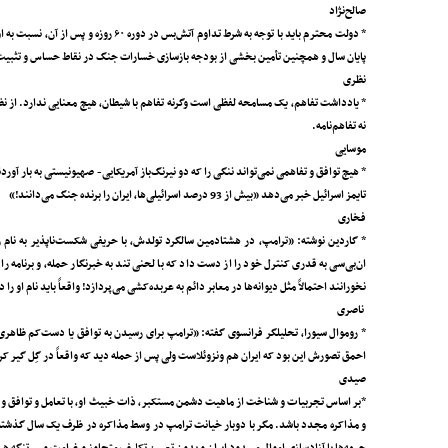
صالح‌نژاد
* دولت محترم باید با توجه به شرط تدا
پایان سال و همچنین تأمین بخشی از بودجه بازسازی خسارات جنگ در نقاط حساس و تثبیت 
نظری
* یادداشت تفاهم، یک مسامحه لفظی است وگرنه تفاهم با شیطان، هیچ معنایی ندارد. از نظ
نه تفاهم‌نامه.
موسایی
* هیچ توافق و تفاهمی نمی‌تواند ننگی را که دو نیرنگ‌باز آمریکایی- صهیونیستی به بار آور
تایمز اسرائیل خبر می‌دهد «بیش از 93 درصد اسرائیلی‌‌ها، ایران را برنده جنگ می‌دانند!»
فخاری
ان‌بی‌سی به قدری کنترل خود را از دست داد که با لحنی تند به خبرنگار حمله، و برنامه ر
نخورانند احتمالاً مثل دیوانه‌ها در معابر دائم به عربده‌کشی می‌پردازد! واقعاً باید نام او
ناصری
* روموال سیورا، تحلیلگر فرانسوی گفته: «ترامپ برای رسیدن به توافق یا دست‌کم ظاهری
احمق تصورش این بود که ایران هم ونزوئلاست ولی پس از حمله دید که واقعاً در گِل گیر ک
صیدی
*بر اساس تجربیات و شناخت از ماهیت دشمن مستکبر، ذات خبیث او، با تعامل و توافق و وفای 
و مذاکره مجدد باشد. مگر با دوبار خیانت ترامپ در وسط مذاکره در ظرف یک سال گذشته،