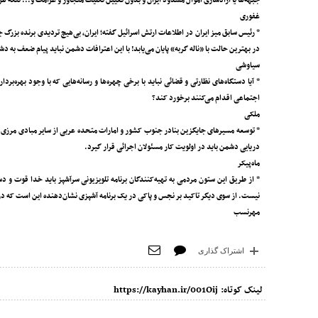
جبهه‌ها یا آزادسازی اموال مسدود ایران و بدون تعیین تکلیف متجاوز و غرامت و... تنگه هرم
غفوری
* رئیس سابق میز ایران در اطلاعات ارتش اسرائیل گفته؛ ایران، بی‌هیچ تردیدی برنده بزرگ 
در بهترین حالت با «ناله گربه» پایان می‌یابد! با این اعترافات دشمن نباید پیام ضعف به د
سیاوشی
* آیا دستگاه‌های نظارتی و قضائی نباید با برخی چهره‌ها و رسانه‌هایی که با وجود بهره‌
اجتماعی اقدام می‌کنند برخورد کند؟
ملکی
* توسعه مسیرهای جایگزین بنادر جنوب کشور و امارات متحده عربی از سایر مبادی مرز
دریایی دشمن باید در اولویت کار مسئولان اجرائی قرار گیرد.
ماه‌پیکر
* از طریق این ستون مردمی به تهیه‌کنندگان برنامه تلویزیونی سرآشپز باید خدا قوت و د
نیست. از سوی دیگر تاکید بر نجس و پاکی در یک برنامه‌ آشپزی نشان‌دهنده‌ این است که در
مهرنسب
اشتراک گذاری
لینک کوتاه:
https://kayhan.ir/001Oij