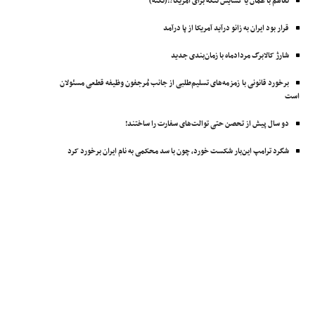
تفاهم با عمان یا گشایش تنگه برای آمریکا؟!(نکته)
قرار بود ایران به زانو درآید آمریکا از پا درآمد
شارژ کالابرگ مردادماه با زمان‌بندی جدید
برخورد قانونی با زمزمه‌های تسلیم‌طلبی از جانب مُرجفون وظیفه‌ قطعی مسئولان
است
دو سال پیش از تحصن حتی توالت‌های سفارت را ساختند!
شگرد ترامپ این‌بار شکست خورد، چون با سد محکمی به نام ایران برخورد کرد