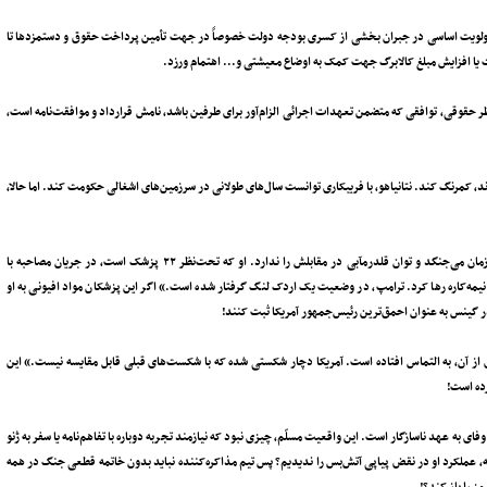
وم آتش‌بس در دوره ۶۰ روزه و پس از آن، نسبت به اولویت اساسی در جبران بخشی از کسری بودجه دولت خصوصاً در جهت تأمین پرداخت حقوق و دستمزدها تا
یا افزایش مبلغ کالابرگ جهت کمک به اوضاع معیشتی و... اهتمام ورزد.
ر حقوقی، توافقی که متضمن تعهدات اجرائی الزام‌آور برای طرفین باشد، نامش قرارداد و موافقت‌نامه است،
دند، کمرنگ کند. نتانیاهو، با فریبکاری توانست سال‌های طولانی در سرزمین‌های اشغالی حکومت کند. اما حالا،
* گاردین نوشته: «ترامپ، در هشتادمین سالگرد تولدش، با حریفی شکست‌ناپذیر به نام زمان می‌جنگد و توان قلدرمآبی در مقابلش را ندارد. او که تحت‌نظر ۲۲ پزشک است، در جریان مصاحبه با
ا نیمه‌‌کاره رها کرد. ترامپ، در وضعیت یک اردک لنگ گرفتار شده است.» اگر این پزشکان مواد افیونی به او
 را در گینس به عنوان احمق‌ترین رئیس‌جمهور آمریکا ثبت کنند!
 از آن، به التماس افتاده است. آمریکا دچار شکستی شده که با شکست‌‌های قبلی قابل مقایسه نیست.» این
رده است!
به عهد ناسازگار است. این واقعیت مسلّم، چیزی نبود که نیازمند تجربه دوباره با تفاهم‌نامه یا سفر به ژنو
 عملکرد او در نقض پیاپی آتش‌بس را ندیدیم؟ پس تیم مذاکره‌کننده نباید بدون خاتمه قطعی جنگ در همه