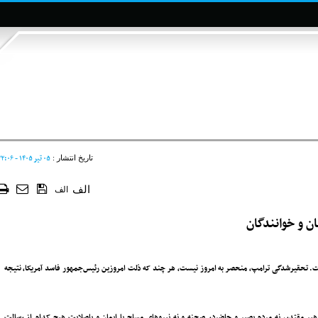
۰۵ تير ۱۴۰۵ - ۲۲:۰۶
تاریخ انتشار :
الف
الف
ن و خوانندگان
ت. تحقیرشدگی ترامپ، منحصر به امروز نیست، هر چند که ذلت امروزین رئیس‌جمهور فاسد آمریکا، نتیجه
هبر مقتدر، نه مردم بصیر و حاضردر صحنه و نه نیروهای مسلح با ایمان و با‌صلابت هیچ کدام از رسالت