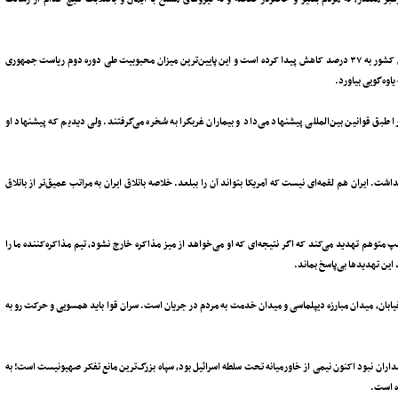
* مطابق نتایج نظرسنجی شبکه سی‌بی‌اس آمریکا، میزان محبوبیت ترامپ رئیس‌جمهور این کشور به ۳۷ درصد کاهش پیدا کرده است و این پایین‌ترین میزان محبوبیت طی دوره دوم ریاست جمهوری
اوه‌گویی بیاورد.
بق قوانین بین‌المللی پیشنهاد می‌داد و بیماران غربگرا به سُخره می‌گرفتند. ولی دیدیم که پیشنهاد او
 ایران هم لقمه‌ای نیست که ‌آمریکا بتواند آن را ببلعد. خلاصه باتلاق ایران به مراتب عمیق‌تر از باتلاق
متوهم تهدید می‌کند که اگر نتیجه‌ای که او می‌خواهد از میز مذاکره خارج نشود، تیم مذاکره‌کننده ما را
 این تهدیدها بی‌پاسخ بماند.
ابان، میدان مبارزه دیپلماسی و میدان خدمت به مردم در جریان است. سران قوا باید همسویی و حرکت رو به
اسداران نبود اکنون نیمی از خاورمیانه تحت سلطه اسرائیل بود، سپاه بزرگ‌ترین مانع تفکر صهیونیست است! به
ه است.