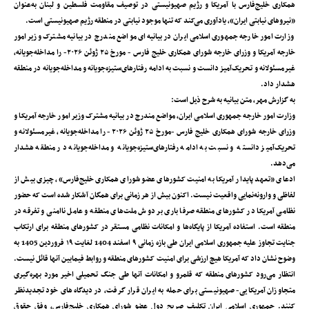
همکاری خلیج‌فارس با آمریکا و رژیم صهیونیستی در توصیف مقاومت فلسطین و لبنان به‌عنوان
«نیروهای نیابتی ایران»، یادآوری می‌کند که تنها موجود نیابتی در منطقه رژیم صهیونیستی است‌.
وزارت امور خارجه جمهوری اسلامی ایران در بیانیه‌ای مواضع مندرج در بیانیه مشترک وزیر امور
خارجه آمریکا و وزرای خارجه شورای همکاری خلیج ‌فارس - مورخ ۲۵ ژوئن ۲۰۲۶- را مداخله‌جویانه،
غیرمسئولانه و تحریک‌آمیز دانست و نسبت به ادامه رفتارهای‌ستیزه‌جویانه و مداخله‌جویانه در منطقه
هشدار داد.
به گزارش مهر، متن بیانیه به شرح ذیل است:
وزارت امور خارجه جمهوری اسلامی ایران، مواضع مندرج در بیانیه مشترک وزیر امور خارجه آمریکا و
وزرای خارجه شورای همکاری خلیج ‌فارس -مورخ ۲۵ ژوئن ۲۰۲۶- را مداخله‌جویانه، غیرمسئولانه و
تحریک‌آمیز دانسته و نسبت به ادامه رفتارهای‌ستیزه‌جویانه و مداخله‌جویانه در منطقه هشدار
می‌دهد.
ادعای «تعهد پایدار آمریکا به امنیت کشورهای عضو شورای همکاری خلیج‌فارس»، چیزی بیش از
لفاظی و وارونه‌نمایی واقعیت نیست. اکنون بیش از هر زمانی برای همگان آشکار شده است که حضور
نظامی آمریکا در کشورهای منطقه صرفا باری بر دوش ملت‌های منطقه و عامل ناامنی و تفرقه در
منطقه است. استفاده آمریکا از پایگاه‌ها و امکانات نظامی مستقر در کشورهای منطقه برای ارتکاب
جنایت تجاوز علیه جمهوری اسلامی ایران طی بازه زمانی ۹ اسفند 1404 لغایت ۱۹ فروردین 1405 به
وضوح نشان داد که آمریکا هیچ ارزشی برای امنیت کشورهای منطقه و روابط فیمابین آنها قائل نیست.
انتظار می‌رود کشورهای منطقه‌ که قلمرو و امکانات آنها طی جنگ تحمیلی اخیر مورد بهره‌گیری
متجاوزان آمریکایی- صهیونیستی برای حمله به ایران قرار گرفت، در دیدگاه‌های خود تجدیدنظر
کنند. جمهوری اسلامی ایران تکلیف صریح دول عضو شورای همکاری خلیج‌فارس، وفق حقوق