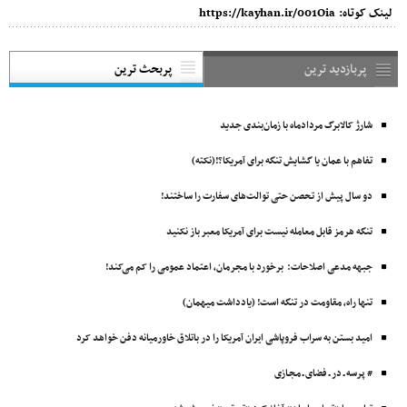
لینک کوتاه:
https://kayhan.ir/001Oia
پربازدید ترین
پربحث ترین
شارژ کالابرگ مردادماه با زمان‌بندی جدید
تفاهم با عمان یا گشایش تنگه برای آمریکا؟!(نکته)
دو سال پیش از تحصن حتی توالت‌های سفارت را ساختند!
تنگه هرمز قابل معامله نیست برای آمریکا معبر باز نکنید
جبهه مدعی اصلاحات: برخورد با مجرمان، اعتماد عمومی را کم می‌کند!
تنها راه، مقاومت در تنگه است! (یادداشت میهمان)
امید بستن به سراب فروپاشی ایران آمریکا را در باتلاق خاورمیانه دفن خواهد کرد
# پرسه ـ در ـ فضای ـ مجـازی