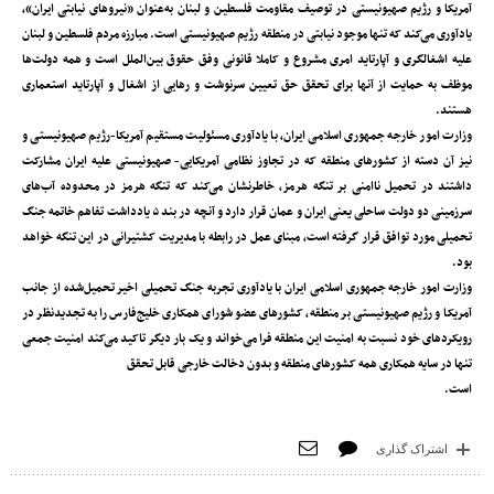
آمریکا و رژیم صهیونیستی در توصیف مقاومت فلسطین و لبنان به‌عنوان «نیروهای نیابتی ایران»،
یادآوری می‌کند که تنها موجود نیابتی در منطقه رژیم صهیونیستی است‌. مبارزه مردم فلسطین و لبنان
علیه اشغالگری و آپارتاید امری مشروع و کاملا قانونی وفق حقوق بین‌الملل است و همه دولت‌ها
موظف به حمایت از آنها برای تحقق حق تعیین سرنوشت و رهایی از اشغال و آپارتاید استعماری
هستند.
وزارت امور خارجه جمهوری اسلامی ایران، با یادآوری مسئولیت مستقیم آمریکا-رژیم صهیونیستی و
نیز آن دسته از کشورهای منطقه که در تجاوز نظامی آمریکایی- صهیونیستی علیه ایران مشارکت
داشتند در تحمیل ناامنی بر تنگه هرمز، خاطرنشان می‌کند که تنگه هرمز در محدوده آب‌های
سرزمینی دو دولت ساحلی یعنی ایران و عمان قرار دارد و آنچه در بند ۵ یادداشت تفاهم خاتمه جنگ
تحمیلی مورد توافق قرار گرفته است، مبنای عمل در رابطه با مدیریت کشتیرانی در این تنگه خواهد
بود.
وزارت امور خارجه جمهوری اسلامی ایران با یادآوری تجربه جنگ تحمیلی اخیر تحمیل‌شده از جانب
آمریکا و رژیم صهیونیستی بر منطقه، کشورهای عضو شورای همکاری خلیج‌فارس را به تجدیدنظر در
رویکردهای خود نسبت به امنیت این منطقه فرا می‌خواند و یک بار دیگر تاکید می‌کند امنیت جمعی
تنها در سایه همکاری همه کشورهای منطقه و بدون دخالت خارجی قابل تحقق
است.
اشتراک گذاری