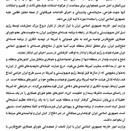
بین‌الملل و اصل حسن همجواری، برای ممانعت از هرگونه استفاده طرف‌های ثالث از قلمرو و امکانات
آنها جهت طراحی، سازماندهی، پشتیبانی و اجرای اقدامات غیرقانونی از جمله تجاوز نظامی علیه
جمهوری اسلامی ایران، را مجددا مورد تاکید قرار می‌دهد.
وزارت امور خارجه جمهوری اسلامی ایران با ابراز انزجار از تکرار دروغ بزرگ جعل‌شده توسط رژیم
نسل‌کش صهیونیستی و آمریکا در رابطه با برنامه هسته‌ای صلح‌آمیز ایران، به حکومت‌های عضو شورای
همکاری خلیج‌فارس توصیه می‌کند به جای همنوایی با آمریکا در تهدید انگاری از برنامه هسته‌ای
صلح‌آمیز ایران، برای تحقق ابتکار منطقه غرب آسیا عاری از سلاح‌های هسته‌ای با جمهوری اسلامی
ایران همراه شوند و رژیم آمریکا را وادار به توقف کارشکنی در مسیر اجرای این ابتکار نمایند.
صلح و امنیت پایدار در منطقه تنها از مجرای اعتمادسازی و همکاری متقابل میان کشورهای منطقه، و
به دور از مداخلات مخرب آمریکا حاصل می‌شود. درج عبارت کلیشه‌ای «تهدیدهای ناشی از ایران»
به‌عنوان مفهومی که از سال‌ها قبل توسط رژیم صهیونیستی و آمریکا در مسیر طرح ایران هراسی ابداع
شد، نشانه تلاش هیئت حاکمه آمریکا برای تحمیل توهمات و مطامع خود بر کشورهای منطقه است. در
همین ارتباط، تهدید انگاری از توانمندی‌های دفاعی ایران قویا محکوم می‌گردد. در شرایطی که آمریکا
در راستای سیاست «تفرقه بینداز و حکومت کن»، کشورهای عضو شورای همکاری را در یک مسابقه
خطرناک و بی‌پایان تسلیحاتی گرفتار کرده و منطقه غرب آسیا را به یک زرادخانه عظیم تسلیحاتی
تبدیل کرده است، صحبت از برنامه موشکی و پهپادی ایران غیرمسئولانه و کاملا محکوم است. بدیهی
است جمهوری اسلامی ایران کوچک‌ترین مماشاتی در امر دفاع از کیان ایران و توانمندی‌های مرتبط با
آن نخواهد داشت.
وزارت امور خارجه جمهوری اسلامی ایران با ابراز تاسف از همصدایی شورای همکاری خلیج‌فارس با