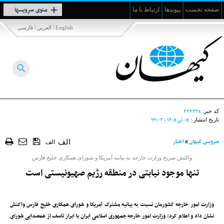
Toggle
منوی سرویسها
صفحه نخست
پیوندها
ارتباط با ما
navigation
|
|
English
العربي
فارسی
۳۳۳۳۴۸
کد خبر:
۰۵ تير ۱۴۰۵ - ۲۲:۰۳
تاریخ انتشار :
سرویس کیهان
»
اخبار
الف
الف
واکنش صریح وزارت خارجه به بیانیه آمریکا و شورای همکاری خلیج ‌فارس
تنها موجود نیابتی در منطقه رژیم صهیونیستی است‌
وزارت امور خارجه کشورمان نسبت به بیانیه مشترک آمریکا و شورای همکاری خلیج ‌فارس واکنش
نشان داد و اعلام کرد: وزارت امور خارجه جمهوری اسلامی ایران با ابراز تاسف از همصدایی شورای