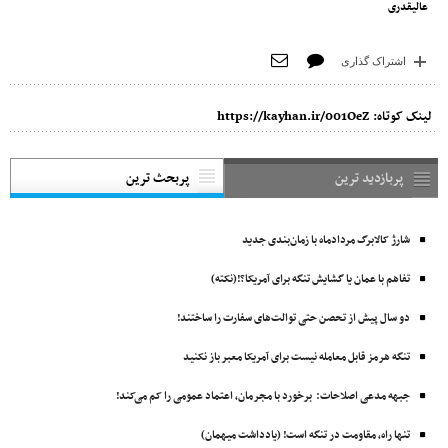
عالیقدری
اشتراک گذاری
لینک کوتاه:
https://kayhan.ir/001OeZ
پربازدید ترین
پربحث ترین
شارژ کالابرگ مردادماه با زمان‌بندی جدید
تفاهم با عمان یا گشایش تنگه برای آمریکا؟!(نکته)
دو سال پیش از تحصن حتی توالت‌های سفارت را ساختند!
تنگه هرمز قابل معامله نیست برای آمریکا معبر باز نکنید
جبهه مدعی اصلاحات: برخورد با مجرمان، اعتماد عمومی را کم می‌کند!
تنها راه، مقاومت در تنگه است! (یادداشت میهمان)