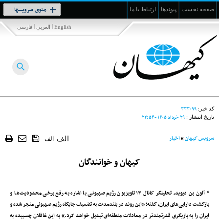
Toggle
منوی سرویسها
صفحه نخست
پیوندها
ارتباط با ما
navigation
|
|
English
العربي
فارسی
۳۳۳۰۹۹
کد خبر:
۲۹ خرداد ۱۴۰۵ - ۲۲:۵۴
تاریخ انتشار :
سرویس کیهان
»
اخبار
الف
الف
کیهان و خوانندگان
* آلون بن دیوید، تحلیلگر کانال ۱۳ تلویزیون رژیم صهیونی با اشاره به رفع برخی محدودیت‌ها و
بازگشت دارایی‌های ایران، گفته؛ «این روند در بلندمدت به تضعیف جایگاه رژیم صهیونی منجر شده و
ایران را به بازیگری قدرتمندتر در معادلات منطقه‌ای تبدیل خواهد کرد.» به این غافلان چسبیده به