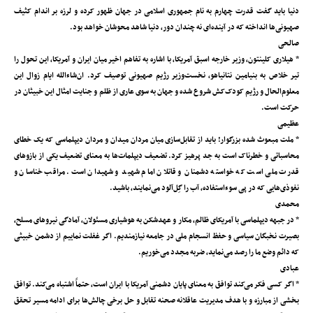
دنیا باید گفت قدرت چهارم به نام جمهوری اسلامی در جهان ظهور کرده و لرزه بر اندام کثیف
صهیونی‌ها انداخته که در آینده‌ای نه چندان دور، دنیا شاهد محوشان خواهد بود.
صالحی
* هیلاری کلینتون، وزیر خارجه اسبق آمریکا، با اشاره به تفاهم اخیر میان ایران و آمریکا، این تحول را
تیر خلاص به بنیامین نتانیاهو، نخست‌وزیر رژیم صهیونی توصیف کرد. ان‌شاءالله ایام زوال این
معلوم‌الحال و رژیم کودک‌کش شروع شده و جهان به سوی عاری از ظلم و جنایت امثال این خبیثان در
حرکت است.
عظیمی
* ملت مبعوث شده بزرگوار! باید از تقابل‌سازی میان مردان میدان و مردان دیپلماسی که یک خطای
محاسباتی و خطرناک است به جد پرهیز کرد. تضعیف دیپلمات‌ها به معنای تضعیف یکی از بازوهای
قدرت ملی است که خواسته دشمنان و قاتلان امام شهید و شهیدان است. مراقب خناسان و
نفوذی‌هایی که در پی سوءاستفاده، آب را گِل‌آلود می‌نمایند، باشید.
محمدی
* در جبهه دیپلماسی با آمریکای ظالم‌، مکار و عهدشکن به هوشیاری مسئولان‌، آمادگی نیروهای مسلح،
بصیرت نخبگان سیاسی و حفظ انسجام ملی در جامعه نیازمندیم. اگر غفلت ‌نماییم از دشمن خبیثی
که دائم وضع ما را رصد می‌نماید، ضربه مجدد می‌خوریم.
عبادی
* اگر کسی فکر می‌کند توافق به معنای پایان دشمنی آمریکا با ایران است، حتماً اشتباه می‌کند. توافق
بخشی از مبارزه و با هدف مدیریت عاقلانه صحنه تقابل و حل برخی چالش‌ها برای ادامه مسیر تحقق