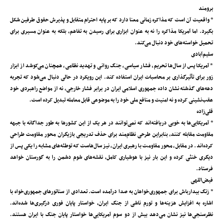
برومند
* واقعیت آن است که مذاکره زمانی معنا دارد که بر پایه احترام متقابل و پذیرش حقوق طرفین شکل
بگیرد. اما آمریکا مذاکره را نه به عنوان ابزاری برای رسیدن به تفاهم، بلکه به عنوان مسیری برای
تحمیل خواسته‌های خود دنبال می‌کند.
سلیم‌آبادی
* آمریکا پس از سال‌ها تحریم، فشار سیاسی، جنگ روانی و تهدید نظامی، همچنان می‌کوشد از ابزار
زور برای تأثیرگذاری بر محاسبات ایران استفاده کند. این رویکرد در حالی دنبال می‌شود که تجربه
دهه‌های گذشته نشان داده جمهوری اسلامی ایران در برابر فشار خارجی، نه از مواضع راهبردی خود
عقب‌نشینی کرده و نه امنیت و منافع ملی خود را به موضوعی قابل معامله تبدیل کرده است.
قلی‌زاده
* آمریکایی‌ها به خوبی دریافته‌اند که نمی‌توانند در هر یک از این کشورها به طور جداگانه با جبهه
مقاومت مقابله کنند، بنابراین طرحی نظام‌مند برای حذف تدریجی بازیگران محور مقاومت طراحی
کرده‌اند. در مقابل، محور مقاومت با رهبری ایران، نیز سال‌هاست که توطئه‌های مشابه را یکی پس از
دیگری خنثی کرده و این بار نیز با هوشیاری کامل، نقشه‌های شوم دشمن را به گورستان خواهد
فرستاد.
فیض‌اللهی
* زنگ بیدارباش برای جمهوری‌خواهان به صدا در‌آمده است. تعدادی از سناتورهای جمهوری‌خواه با
اشاره به افزایش هزینه‌ها و تورم ناشی از جنگ ایران، خواستار پایان فوری درگیری‌ها شده‌اند.
نظرسنجی‌ها نیز نشان می‌دهد بیش از دو سوم آمریکایی‌ها خواستار پایان جنگ با ایران هستند.