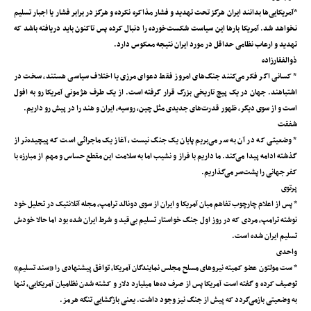
*آمریکایی‌ها بدانند ایران هرگز تحت تهدید و فشار مذاکره نکرده و هرگز در برابر فشار یا اجبار تسلیم
نخواهد شد. آمریکا بارها این سیاست شکست‌خورده را دنبال کرده پس تاکنون باید دریافته باشد که
تهدید و ارعاب نظامی حداقل در مورد ایران نتیجه معکوس دارد.
ذوالفقارزاده
* کسانی اگر فکر می‌کنند جنگ‌های امروز فقط دعوای مرزی یا اختلاف سیاسی هستند، سخت در
اشتباهند. جهان در یک پیچ تاریخی بزرگ قرار گرفته است. از یک طرف هژمونی آمریکا رو به افول
است و از سوی دیگر، ظهور قدرت‌های جدیدی مثل چین، روسیه، ایران و هند را در پیش رو داریم.
شفقت
* وضعیتی که در آن به سر می‌بریم پایان یک جنگ نیست، آغاز یک ماجرائی است که پیچیده‌تر از
گذشته ادامه پیدا می‌کند. ما داریم با فراز و نشیب اما به سلامت این مقطع حساس و مهم از مبارزه با
کفر جهانی را پشت‌سر می‌گذاریم.
پرتوی
* پس از اعلام چارچوب تفاهم میان آمریکا و ایران از سوی دونالد ترامپ، مجله آتلانتیک در تحلیل خود
نوشته ترامپ، مردی که در روز اول جنگ خواستار تسلیم بی‌قید و شرط ایران شده بود اما حالا خودش
تسلیم ایران شده است.
واحدی
* ست مولتون عضو کمیته نیروهای مسلح مجلس نمایندگان آمریکا، توافق پیشنهادی را «سند تسلیم»
توصیف کرده و گفته است آمریکا پس از صرف ده‌ها میلیارد دلار و کشته شدن نظامیان آمریکایی، تنها
به وضعیتی بازمی‌گردد که پیش از جنگ نیز وجود داشت. یعنی بازگشایی تنگه هرمز.