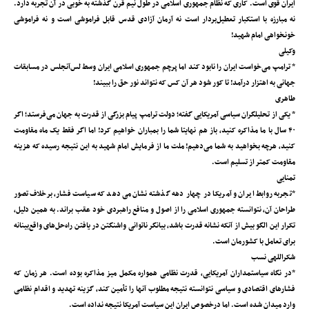
ایران قوی است. کاری که نظام جمهوری اسلامی در طول نیم قرن گذشته به خوبی در آن تجربه دارد.
نه مبارزه با استکبار تعطیل‌بردار است نه آرمان آزادی قدس قابل فراموشی است و نه فراموشی
خونخواهی امام شهید!
وکیلی
* ترامپ می‌خواست ایران را نابود کند اما پرچم جمهوری اسلامی ایران وسط لس‌آنجلس در مسابقات
جهانی به اهتزار درآمد! تا کور شود هر آن کس که نتواند نور حق را ببیند!
طاهری
* یکی از تحلیلگران سیاسی آمریکایی گفته؛ دولت ترامپ پیام بزرگی از قدرت به جهان می‌فرستد؛ اگر
۴۰ سال با ما مذاکره کنید، باز هم نهایتا شما را بمباران خواهیم کرد! اما اگر فقط یک ماه مقاومت
کنید، هرچه بخواهید به شما می‌دهیم! ملت ما از فرمایش امام شهید به این نتیجه رسیده که هزینه
مقاومت کمتر از تسلیم است.
تمنایی
*تجربه روابط ایران و آمریکا در چهار دهه گذشته نشان می‌دهد که سیاست فشار، برخلاف تصور
طراحان آن، نتوانسته جمهوری اسلامی را از اصول و منافع راهبردی خود عقب براند. به همین دلیل،
تکرار این الگو بیش از آنکه نشانه قدرت باشد، بیانگر ناتوانی واشنگتن در یافتن راه‌حل‌های واقع‌بینانه
برای تعامل با کشورمان است.
شکراللهی نسب
*در نگاه سیاستمداران آمریکایی، قدرت نظامی همواره مکمل میز مذاکره بوده است. هر زمان که
فشارهای اقتصادی و سیاسی نتوانسته نتیجه مطلوب آنها را تأمین کند، گزینه تهدید و اقدام نظامی
وارد میدان شده است. اما درخصوص ایران این سیاست آمریکا نتیجه نداده است.