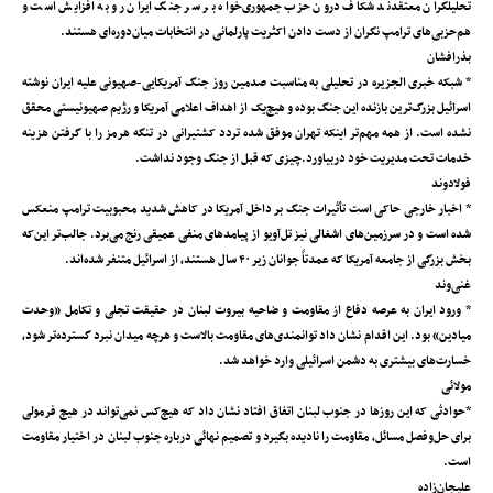
تحلیلگران معتقدند شکاف درون حزب جمهوری‌خواه بر سر جنگ ایران رو به افزایش است و
هم‌حزبی‌های ترامپ نگران از دست دادن اکثریت پارلمانی در انتخابات میان‌دوره‌ای هستند.
بذرافشان
* شبکه خبری الجزیره در تحلیلی به مناسبت صدمین روز جنگ آمریکایی-صهیونی علیه ایران نوشته
اسرائیل بزرگ‌ترین بازنده این جنگ بوده و هیچ‌یک از اهداف اعلامی آمریکا و رژیم صهیونیستی محقق
نشده است. از همه مهم‌تر اینکه تهران موفق شده تردد کشتیرانی در تنگه هرمز را با گرفتن هزینه
خدمات تحت مدیریت خود دربیاورد.چیزی که قبل از جنگ وجود نداشت.
فولادوند
* اخبار خارجی حاکی است تأثیرات جنگ بر داخل آمریکا در کاهش شدید محبوبیت ترامپ منعکس
شده است و در سرزمین‌های اشغالی نیز تل‌آویو از پیامدهای منفی عمیقی رنج می‌برد. جالب‌تر این‌که
بخش بزرگی از جامعه آمریکا که عمدتاً جوانان زیر ۴۰ سال هستند، از اسرائیل متنفر شده‌اند.
غنی‌وند
* ورود ایران به عرصه دفاع از مقاومت و ضاحیه بیروت لبنان در حقیقت تجلی و تکامل «وحدت
میادین» بود. این اقدام نشان داد توانمندی‌های مقاومت بالاست و هرچه میدان نبرد گسترده‌تر شود،
خسارت‌های بیشتری به دشمن اسرائیلی وارد خواهد شد.
مولائی
*حوادثی که این روزها در جنوب لبنان اتفاق افتاد نشان داد که هیچ‌کس نمی‌تواند در هیچ فرمولی
برای حل‌وفصل مسائل، مقاومت را نادیده بگیرد و تصمیم نهائی درباره جنوب لبنان در اختیار مقاومت
است.
علیجان‌زاده