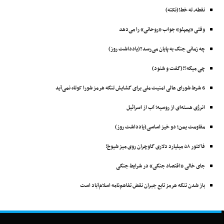
نقطه، ته خط!(نکته)
وقتی «پمپئو» جواب «روحانی» را می‌دهد
چه زمانی جنگ به پایان می‌رسد؟(یادداشت روز)
چی میگه؟!(گفت و شنود)
6 شرط شورای عالی امنیت ملی برای گشایش تنگه هرمز شورا کوتاه نمی‌آید
انرژی هسته‌ای از روسیه؛ آب از اسرائیل
مقاومت یمن؛ دو خیز اساسی(یادداشت روز)
فاکتور ۵۸ میلیارد دلاری گاوچران روی میز شیوخ!
جای خالی «اقتصاد جنگی» در شرایط جنگی
باز شدن تنگه هرمز تابع جبران نقض تفاهم‌نامه اسلام‌آباد است