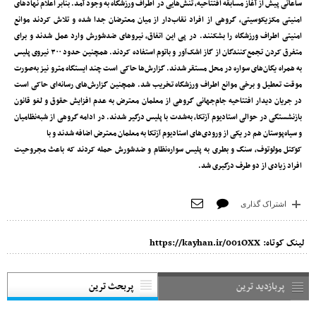
ساعاتی پیش از آغاز مسابقه افتتاحیه، تنش‌هایی در اطراف ورزشگاه به وجود آمد. بنا‌بر اعلام نهادهای
امنیتی مکزیکوسیتی، گروهی از افراد نقاب‌دار از میان معترضان جدا شده و تلاش کردند موانع
امنیتی اطراف ورزشگاه را بشکنند. در پی این اتفاق، نیروهای ضدشورش وارد عمل شدند و برای
متفرق کردن تجمع‌کنندگان از گاز اشک‌آور و باتوم استفاده کردند. همچنین حدود ۳۰۰ نیروی پلیس
به همراه یگان‌های سواره در محل مستقر شدند. گزارش‌ها حاکی است چند ایستگاه مترو نیز به‌صورت
موقت تعطیل و برخی موانع اطراف ورزشگاه تخریب شد. همچنین گزارش‌های رسانه‌ای حاکی است
در جریان دیدار افتتاحیه جام‌جهانی گروهی از معلمان معترض به عدم افزایش حقوق و لغو قانون
بازنشستگی در حوالی استادیوم آزتکا،‌ به‌شدت با پلیس درگیر شدند. در ادامه گروهی از شبه‌نظامیان
و سیاه‌پوستان هم در یکی از ورودی‌های استادیوم آزتکا به معلمان معترض اضافه شدند و با
کوکتل مولوتوف، سنگ و بطری به پلیس سواره‌نظام و ضد‌شورش حمله کردند که باعث مجروحیت
افراد زیادی از دو طرف درگیری شد.
اشتراک گذاری
لینک کوتاه:
https://kayhan.ir/001OXX
پربازدید ترین
پربحث ترین