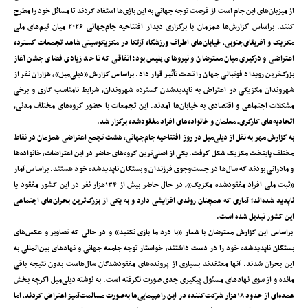
از میزبان‌های این جام است از فرصت توجه جهانی به این بازی‌ها استفاد کردند تا مسائل خود را مطرح
کنند. براساس گزارش‌ها همزمان با برگزاری دیدار افتتاحیه جام‌جهانی ۲۰۲۶ میان تیم‌های ملی
مکزیک و آفریقای‌جنوبی، خیابان‌های اطراف ورزشگاه آزتکا در مکزیکوسیتی شاهد تجمعات گسترده
اعتراضی و درگیری میان معترضان و نیروهای پلیس بود؛ اتفاقی که تا حد زیادی فضای جشن آغاز
بزرگ‌ترین رویداد فوتبالی جهان را تحت تأثیر قرار داد. براساس گزارش «دیلی‌میل»، هزاران نفر از
شهروندان مکزیکی در اعتراض به ناپدید‌شدن گسترده شهروندان، شرایط نامناسب کاری و برخی
مشکلات اجتماعی و اقتصادی به خیابان‌ها آمدند. این تجمعات با حضور گروه‌های مختلف مدنی،
اتحادیه‌های کارگری، معلمان و خانواده‌های افراد مفقودشده برگزار شد.
به گزارش مهر به نقل از دیلی‌میل در روز افتتاحیه جام‌جهانی، هشت تجمع اعتراضی همزمان در نقاط
مختلف پایتخت مکزیک شکل گرفت. یکی از اصلی‌ترین گروه‌های حاضر در این اعتراضات، خانواده‌ها
و مادرانی بودند که سال‌ها در جست‌وجوی فرزندان و بستگان ناپدیدشده خود هستند. بر‌اساس آمار
«ثبت ملی افراد مفقودشده مکزیک»، در حال حاضر بیش از ۱۳۴‌هزار نفر در این کشور مفقود یا
ناپدید شده‌اند؛ آماری که همچنان روندی افزایشی دارد و به یکی از بزرگ‌ترین بحران‌های اجتماعی
این کشور تبدیل شده است.
براساس این گزارش معترضان با شعار «با درد ما بازی نکنید» و در حالی که تصاویر و عکس‌های
بستگان ناپدیدشده خود را در دست داشتند، خواستار توجه جامعه جهانی و نهادهای بین‌المللی به
این بحران شدند. آنها معتقدند بسیاری از پرونده‌های مفقودشدگان سال‌هاست بدون نتیجه باقی
مانده و از سوی نهادهای مسئول پیگیری جدی صورت نگرفته است. به نوشته دیلی‌میل اگرچه بخش
عمده‌ای از حدود ۱۸‌هزار شرکت‌کننده در این راهپیمایی‌ها به‌صورت مسالمت‌آمیز اعتراض کردند، اما