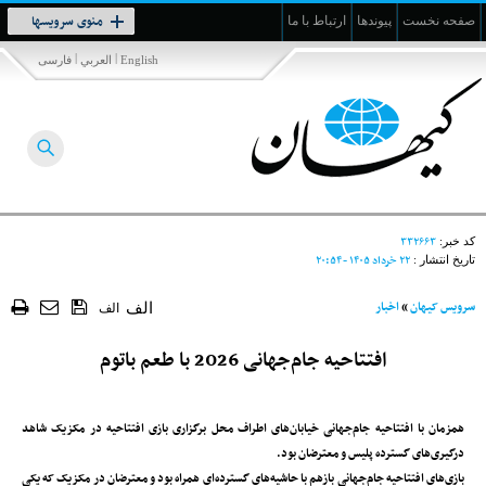
Toggle
منوی سرویسها
صفحه نخست
پیوندها
ارتباط با ما
navigation
|
|
English
العربي
فارسی
۳۳۲۶۶۳
کد خبر:
۲۲ خرداد ۱۴۰۵ - ۲۰:۵۴
تاریخ انتشار :
سرویس کیهان
»
اخبار
الف
الف
افتتاحیه جام‌جهانی 2026 با طعم باتوم
همزمان با افتتاحیه جام‌جهانی خیابان‌های اطراف محل برگزاری بازی افتتاحیه در مکزیک شاهد
درگیری‌های گسترده پلیس و معترضان بود.
بازی‌های افتتاحیه جام‌جهانی بازهم با حاشیه‌های گسترده‌ای همراه بود و معترضان در مکزیک که یکی