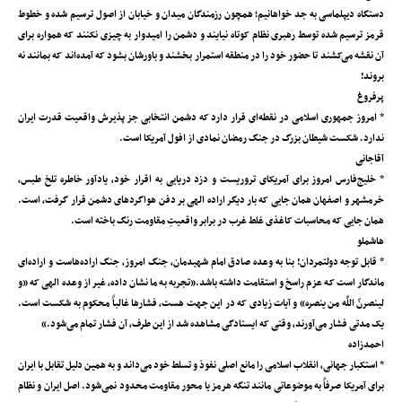
دستگاه دیپلماسی به جد خواهانیم؛ همچون رزمندگان میدان و خیابان از اصول ترسیم شده و خطوط
قرمز ترسیم شده توسط رهبری نظام کوتاه نیایند و دشمن را امیدوار به چیزی نکنند که همواره برای
آن نقشه می‌کشند تا حضور خود را در منطقه استمرار بخشند و باورشان بشود که آمده‌اند که بمانند نه
بروند!
پرفروغ
* امروز جمهوری اسلامی در نقطه‌ای قرار دارد که دشمن انتخابی جز پذیرش واقعیت قدرت ایران
ندارد. شکست‌ شیطان بزرگ در جنگ رمضان نمادی از افول آمریکا است.
آقاجانی
* خلیج‌فارس امروز برای آمریکای تروریست و دزد دریایی به اقرار خود، یادآور خاطره تلخ طبس،
خرمشهر و اصفهان همان جایی که بار دیگر اراده الهی بر دفن هواگردهای دشمن قرار گرفت، است.
همان جایی که محاسبات کاغذی غلط غرب در برابر واقعیتِ مقاومت رنگ باخته است.
هاشملو
* قابل توجه دولتمردان! بنا به وعده صادق امام شهیدمان، جنگ امروز، جنگ اراده‌هاست و اراده‌ای
ماندگار است که عزم راسخ و استقامت داشته باشد.«‌تجربه به ما نشان داده، غیر از وعده‌ الهی که «و
لینصرنّ اللَّه من ینصره» و آیات زیادی که در این جهت هست، فشارها غالباً محکوم به شکست است.
یک مدتی فشار می‌آورند، وقتی که ایستادگی مشاهده شد از این طرف، آن فشار تمام می‌شود.»
احمدزاده
* استکبار جهانی، انقلاب اسلامی را مانع اصلی نفوذ و تسلط خود می‌داند و به همین دلیل تقابل با ایران
برای آمریکا صرفاً به موضوعاتی مانند تنگه هرمز یا محور مقاومت محدود نمی‌شود. اصل ایران و نظام