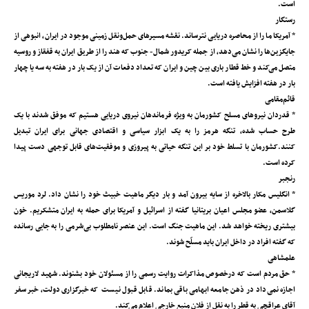
است.
رستگار
* آمریکا ما را از محاصره دریایی نترساند. نقشه مسیرهای حمل‌ونقل زمینی موجود در ایران، انبوهی از
جایگزین‌ها را نشان می‌دهد، از جمله کریدور شمال- جنوب که هند را از طریق ایران به قفقاز و روسیه
متصل می‌کند و خط قطار باری بین چین و ایران که تعداد دفعات آن از یک بار در هفته به سه یا چهار
بار در هفته افزایش یافته است.
قائم‌مقامی
* قدردان نیروهای مسلح کشورمان به ویژه فرماندهان نیروی دریایی هستیم که موفق شدند با یک
طرح حساب شده، تنگه هرمز را به یک ابزار سیاسی و اقتصادی جهانی برای ایران تبدیل
کنند.کشورمان با تسلط خود بر این تنگه حیاتی به پیروزی و موفقیت‌های قابل توجهی دست پیدا
کرده است.
رنجبر
* انگلیس مکار بالاخره از سایه بیرون آمد و ‌بار دیگر ماهیت خبیث خود را نشان داد. لرد موریس
گلاسمن، عضو مجلس اعیان بریتانیا ‌گفته از اسرائیل و آمریکا برای حمله به ایران متشکریم. خون
بیشتری ریخته خواهد شد. این ماهیت جنگ است. این عنصر نامطلوب بی‌شرمی را به جایی رسانده
که گفته افراد در داخل ایران باید مسلّح شوند.
علمشاهی
* حق مردم است که درخصوص مذاکرات روایت رسمی را از مسئولان خود بشنوند. شهید لاریجانی
اجازه نمی‌داد در ذهن جامعه ابهامی باقی بماند. قابل قبول نیست که خبرگزاری دولت، خبر سفر
آقای عراقچی به قطر را به نقل از فلان منبع خارجی اعلام می‌کند.