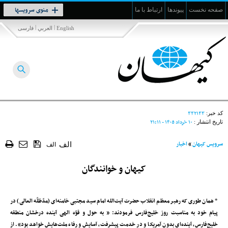
Toggle
منوی سرویسها
صفحه نخست
پیوندها
ارتباط با ما
navigation
|
|
English
العربي
فارسی
۳۳۲۱۳۳
کد خبر:
۱۰ خرداد ۱۴۰۵ - ۲۱:۱۱
تاریخ انتشار :
سرویس کیهان
»
اخبار
الف
الف
کیهان و خوانندگان
* همان طوری که رهبر معظم انقلاب حضرت آیت‌الله امام سید مجتبی خامنه‌ای (مدّ‌ظلّه العالی) در
پیام خود به مناسبت روز خلیج‌فارس فرمودند: « به حول و قوّه الهی آینده‌ درخشان منطقه‌
خلیج‌فارس، آینده‌ای بدون آمریکا و در خدمت پیشرفت، آسایش و رفاه ملت‌هایش خواهد بود». از