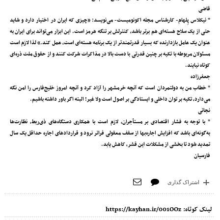
قاضی
* نیکلاس پِلهام- کارشناس مجله اکونومیست- می‌نویسد: «چیزی که ایران در اختیار دارد و شاید
حتی از یک سلاح هسته‌ای هم برتر باشد، کنترلش بر تنگه هرمز است. این ابزار می‌تواند برای ایران به‌
عنوان یک عامل بازدارنده‌ که بسیار قدرتمندتر از یک برنامه هسته‌ای است، عمل کند.» لذا لازم است
مسئولان مربوطه با تکیه بر چنین قدرتی با دست بالا در مذاکرات شرکت کنند و از حقوق ملت ذره‌ای
کوتاه نیایند.
جعفرزاده
* خطاب من به دولتمردان است که آنچه خرمشهر را آزاد کرد و آنچه امروز خلیج‌فارس را امن نگه
می‌دارد، تکیه بر توان داخلی و ایستادگی بر اصول است ولا غیر! البته اگر باور داشته باشیم.
نجاتی
* با توجه به فشار اقتصادی بر مستأجران، لازم است با همکاری دستگاه‌های ذی‌ربط، نظارت‌ها
به‌گونه‌ای باشد که افزایش اجاره‌بها از سقف معقولی فراتر نرود و قراردادهای اجاره حداقل یک سال
تمدید شود تا بخشی از مشکلات این قشر، کاهش یابد.
فارسیان
اشتراک گذاری
لینک کوتاه:
https://kayhan.ir/001OOz