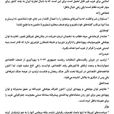
اسلامی برای غرب غیر قابل تحمل است برای این است که به دنبال تجزیه ایران به چند کشور برای
مهار قدرت نظام است؛ ولی زهی خیال باطل!
شجاعی زاده
* مسئولان امر واقفند که ما آمریکای متجاوز را با اعمال اقتدار سر جای خود نشاندیم، نه نرمش و
مذاکره! مراقب گفته‌های خود باشیم و پیام ضعف مخابره ننماییم تا دشمن به ما طمع نکند!
کوه‌شاری
* هشدار فرماندهی سپاه خطاب به دشمنان درباره ضربات در مکان‌های غیرقابل تصور، اشاره به توان
موشکی‌ هایپرسونیک، پهپادهای رادارگریز دوربرد و شبکه نامتقارن فرامرزی دارد که قادر است بنیه
امنیتی غرب را فراتر از غرب آسیا هدف بگیرد.
حیدرزاده
* ترامپ در جریان رقابت‌های انتخابات ریاست جمهوری ۲۰۲۴ با بهره‌گیری از ضعف اقتصادی
دموکرات‌ها و وعده ارتقای فاکتورهای رشد اقتصادی، توانست راهی کاخ سفید شود، اما اکنون
شاخصه‌های اقتصادی در آمریکا تحت تأثیر جنگ رمضان و شکست ترامپ در عرصه جنگ تعرفه‌ای،
یکی پس از دیگری به چالش کشیده می‌شود.
عبدالحق
* علاوه‌بر توان موشکی و پهپادی ایران، اکنون اشراف موشکی حزب‌الله بر عمق مدیترانه و توان
پهپادی یمن برای دور زدن سامانه‌‍‌های پدافندی پیشرفته معادله سنتی مصونیت جغرافیایی غرب را
برای همیشه باطل کرده است.
مؤثر
* سیاست‌های آمریکا نه تنها باعث تضعیف رقبایش نشده، بلکه برعکس آنها را به هم نزدیک‌تر کرده