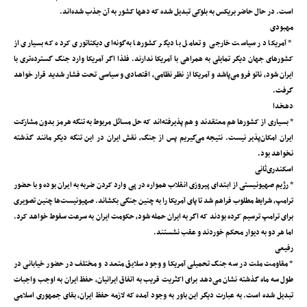
است. در حال حاضر بریکس به بلوکی تبدیل شده که دهها کشور به آن جذب شده‌اند.
مهبودی
* آمریکا در سیاست خارجی و تعامل با دیگر کشورها به‌گونه‌ای دیکتاتوری کرده که بسیاری از
کشورهای جهان دیگر تمایلی به همراهی با آمریکا ندارند. فلذا اگر آمریکا وارد جنگ گسترده‌تری با
ایران شود، ناتو فرو می‌پاشد و آمریکا از نظر نظامی، اقتصادی و سیاسی تحت فشار شدید قرار خواهد
گرفت.
دهخدا
* بسیاری از کشورها هم معتقدند و هم پذیرفته‌اند که حل مسائل مربوط به تنگه هرمز بدون مشارکت
ایران امکان‌پذیر نیست. نتیجه می‌گیریم پس از جنگ، نقش ایران در این تنگه دیگر مانند گذشته
نخواهد بود.
اسکندری‌ثانی
* رژیم صهیونیستی از ابتدای پیروزی انقلاب همواره در پی وارد کردن ضربه به ایران بوده و با حضور
ترامپ، شرایط مطلوب فراهم شد تا پای آمریکا را به چنین جنگی بکشاند. صهیونیست‌ها چنین تصویری
برای ترامپ ترسیم کرده بودند که اگر به ایران حمله شود، حکومت ایران به سرعت سقوط خواهد کرد.
اما هر دو به دیوار محکم خوردند و عقب نشستند.
رفیعی
* مقاومت ملت در سه جنگ تحمیلی آمریکا و وجود سلایق متعدد و مختلف در حضور خیابانی در
طول سه ماه گذشته نشان می‌دهد برای اکثریت قریب به اتفاق ایرانیان، حفظ ایران به اوجب واجبات
تبدیل شده است. به عبارت دیگر این باور به وجود آمده که لازمه حفظ ایران، بقای جمهوری اسلامی