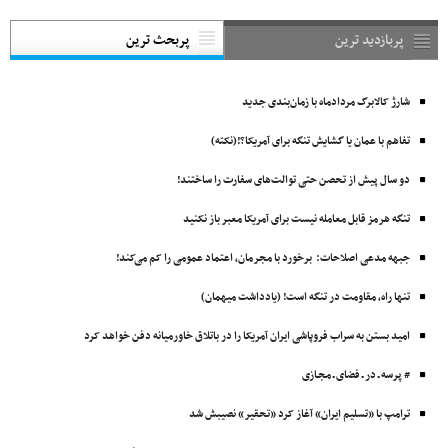
پربازدید ترین
پربحث ترین
شارژ کالابرگ مردادماه با زمان‌بندی جدید
تفاهم با عمان یا گشایش تنگه برای آمریکا؟!(نکته)
دو سال پیش از تحصن حتی توالت‌های سفارت را ساختند!
تنگه هرمز قابل معامله نیست برای آمریکا معبر باز نکنید
جبهه مدعی اصلاحات: برخورد با مجرمان، اعتماد عمومی را کم می‌کند!
تنها راه، مقاومت در تنگه است! (یادداشت میهمان)
امید بستن به سراب فروپاشی ایران آمریکا را در باتلاق خاورمیانه دفن خواهد کرد
# پرسه ـ در ـ فضای ـ مجـازی
ترامپ با «تسلیم ایران» آغاز کرد «تحقیر» نصیبش شد