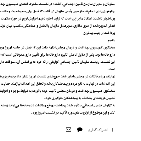
معاونان و مدیران سازمان تأمین اجتماعی، گفت: در نشست مشترک اعضای کمیسیون بهداشت
برنامه‌ریزی‌های انجام‌شده از سوی رئیس سازمان در قالب ۱۲ فصل برای سه وضعیت مختلف مورد بررسی قرار گرفت و تعامل و همفکری بسیار خوبی میان طرفین شکل گرفت.
فصلی تدوین‌شده از سوی سالاری مدیرعامل سازمان با تعامل و هماهنگی مناسب میان دول
پرداخت از جیب بیماران
باشیم.
سخنگوی کمیسیون بهداشت و درمان مج
داروخانه‌ها بود. یکی از دلایل کاهش انگیزه داروخانه‌ها برای تأمین دارو، معوقاتی است ک
این نشست، ریاست سازمان تأمین اجتماعی گزارشی ارائه کرد که بر اساس آن، معوقات داروخان
است.
نماینده مردم قائنات در مجلس یادآور شد: جمع‌بندی نشست امروز نشان داد برنامه‌ریزی‌ه
این اقدامات در نهایت به نفع مردم و بیمه‌شدگان باشد و تحقق این اهداف نیازمند حمایت
سخنگوی کمیسیون بهداشت و درمان مجلس تأکید کرد: با توجه به شرایط موجود و افزایش هز
تحمیل هزینه‌های مضاعف به بیمه‌شدگان جلوگیری شود.
به گزارش فارس، اسحاقی یادآور شد: پرداخت بموقع مطالبات داروخانه‌ها می‌تواند زمینه اف
کند و این موضوع از اولویت‌های مورد تأکید در نشست امروز بود.
اشتراک گذاری