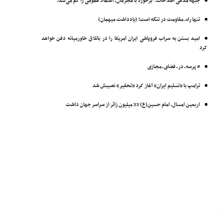
جبهه مدعی اصلاحات: برخورد با مجرمان، اعتماد عمومی را کم می‌کند!
تنها راه، مقاومت در تنگه است! (یادداشت میهمان)
امید بستن به سراب فروپاشی ایران آمریکا را در باتلاق خاورمیانه دفن خواهد
کرد
# پرسه ـ در ـ فضای ـ مجـازی
ترامپ با «تسلیم ایران» آغاز کرد «تحقیر» نصیبش شد
اربعین امسال، امام حسین‌(ع) 22 میلیون زائر از سراسر جهان داشت