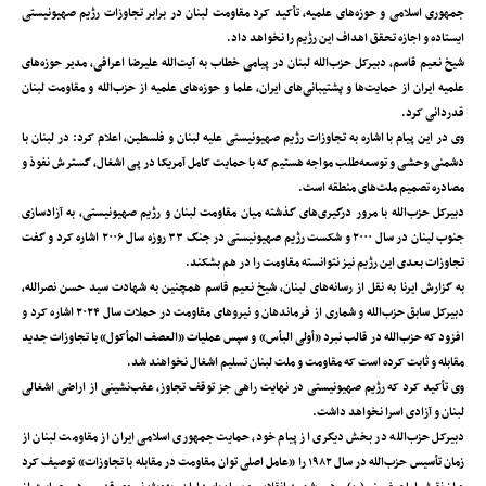
جمهوری اسلامی و حوزه‌های علمیه، تأکید کرد مقاومت لبنان در برابر تجاوزات رژیم صهیونیستی
ایستاده و اجازه تحقق اهداف این رژیم را نخواهد داد.
شیخ نعیم قاسم، دبیرکل حزب‌الله لبنان در پیامی خطاب به آیت‌الله علیرضا اعرافی، مدیر حوزه‌های
علمیه ایران از حمایت‌ها و پشتیبانی‌های ایران، علما و حوزه‌های علمیه از حزب‌الله و مقاومت لبنان
قدردانی کرد.
وی در این پیام با اشاره به تجاوزات رژیم صهیونیستی علیه لبنان و فلسطین، اعلام کرد: در لبنان با
دشمنی وحشی و توسعه‌طلب مواجه هستیم که با حمایت کامل آمریکا در پی اشغال، گسترش نفوذ و
مصادره تصمیم ملت‌های منطقه است.
دبیرکل حزب‌الله با مرور درگیری‌های گذشته میان مقاومت لبنان و رژیم صهیونیستی، به آزادسازی
جنوب لبنان در سال ۲۰۰۰ و شکست رژیم صهیونیستی در جنگ ۳۳ روزه سال ۲۰۰۶ اشاره کرد و گفت
تجاوزات بعدی این رژیم نیز نتوانسته مقاومت را در هم بشکند.
به گزارش ایرنا به نقل از رسانه‌های لبنان، شیخ نعیم قاسم همچنین به شهادت سید حسن نصرالله،
دبیرکل سابق حزب‌الله و شماری از فرماندهان و نیروهای مقاومت در حملات سال ۲۰۲۴ اشاره کرد و
افزود که حزب‌الله در قالب نبرد «أولی البأس» و سپس عملیات «العصف المأکول» با تجاوزات جدید
مقابله و ثابت کرده است که مقاومت و ملت لبنان تسلیم اشغال نخواهند شد.
وی تأکید کرد که رژیم صهیونیستی در نهایت راهی جز توقف تجاوز، عقب‌نشینی از اراضی اشغالی
لبنان و آزادی اسرا نخواهد داشت.
دبیرکل حزب‌الله در بخش دیگری از پیام خود، حمایت جمهوری اسلامی ایران از مقاومت لبنان از
زمان تأسیس حزب‌الله در سال ۱۹۸۲ را «عامل اصلی توان مقاومت در مقابله با تجاوزات» توصیف کرد