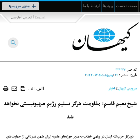
Toggle
منوی سرویسها
صفحه نخست
پیوندها
ارتباط با ما
navigation
|
|
English
العربي
فارسی
۳۳۱۳۴۷
کد خبر:
۲۳ ارديبهشت ۱۴۰۵ - ۲۱:۳۲
تاریخ انتشار :
سرویس کیهان
»
اخبار
الف
الف
شیخ نعیم قاسم: مقاومت هرگز تسلیم رژیم صهیونیستی نخواهد
شد
دبیرکل حزب‌الله لبنان در پیامی خطاب به مدیر حوزه‌های علمیه ایران ضمن قدردانی از حمایت‌های