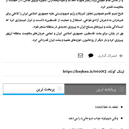
و از نقش امام خمینی(ره)، رهبر شهید انقلاب و سپاه پاسداران، به‌ویژه نیروی قدس، در حمایت از
مقاومت تقدیر کرد.
شیخ نعیم قاسم همچنین تجاوز آمریکا و رژیم صهیونیستی علیه جمهوری اسلامی ایران را تلاشی برای
ضربه‌زدن به «جریان آزادی‌خواهی، استقلال و حمایت از فلسطین» دانست و ابراز امیدواری کرد که
ایستادگی ملت و نیروهای مسلح ایران به پیروزی جدیدی در منطقه منجر شود.
وی در پایان، برای ملت فلسطین، جمهوری اسلامی ایران و تمامی جریان‌های مقاومت منطقه آرزوی
پیروزی کرد و بار دیگر از روحانیون، حوزه‌های علمیه و ملت ایران قدردانی کرد.
اشتراک گذاری
لینک کوتاه:
https://kayhan.ir/001OCJ
پربازدید ترین
پربحث ترین
نقطه، ته خط!(نکته)
وقتی «پمپئو» جواب «روحانی» را می‌دهد