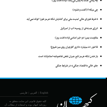
چه زمانی جنگ به پایان می‌رسد؟(یادداشت روز)
چی میگه؟!(گفت و شنود)
6 شرط شورای عالی امنیت ملی برای گشایش تنگه هرمز شورا کوتاه نمی‌آید
انرژی هسته‌ای از روسیه؛ آب از اسرائیل
مقاومت یمن؛ دو خیز اساسی(یادداشت روز)
فاکتور ۵۸ میلیارد دلاری گاوچران روی میز شیوخ!
باز شدن تنگه هرمز تابع جبران نقض تفاهم‌نامه اسلام‌آباد است
جای خالی «اقتصاد جنگی» در شرایط جنگی
English
|
العربي
|
فارسی
کلیه حقوق قانونی این سایت متعلق به
روزنامه کیهان بوده و استفاده از مطالب آن