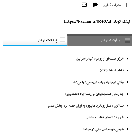
اشتراک گذاری
لینک کوتاه:
https://kayhan.ir/001OAd
پربازدید ترین
پربحث ترین
انرژی هسته‌ای از روسیه؛ آب از اسرائیل
نقطه، ته خط!(نکته)
وقتی «پمپئو» جواب «روحانی» را می‌دهد
چه زمانی جنگ به پایان می‌رسد؟(یادداشت روز)
پنتاگون 4 سال زودتر با ‌هالیوود به ایران حمله کرد-بخش هفتم
آثار و نشانه‌های غفلت و غافلان
شوخی درجه‌بندی سنی در سینما!