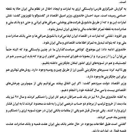
است.
به گزارش خبرگزاری فارس؛ وابستگی ارزی به امارات و ایجاد اخلال در نظام مالی ایران حالا به نقطه
حساسی رسیده است. سید احسان خاندوزی، وزیر اسبق اقتصاد در گفت‌وگو با تلویزیون گفت: نقش
امارات این بود که از طریق «تشویق شرکت‌های پوششی، صرافی‌های ایرانی و حتی دو بانک ملی و
صادرات» به نقطه تمرکز اطلاعات مالی و تجاری ایران تبدیل بشود.
وی افزود: نقشی که امارات در اقتصاد ایران ایفا می‌کرد با تشویق صرافی‌ها و حتی بانک صادرات و
ملی بود که بتواند تبدیل به تمرکز اطلاعات اقتصادی و مالی ایران شود.
خاندوزی ادامه داد: این موضوع، کوتاهی سیاست‌گذاران ما در چنین وابستگی بود که البته حتماً
می‌توان آن را از بین برد و از مصوبات شورای امنیت ملی کشور این بود که باید این مسیر هم در
لجستیک و هم در تسویه‌های ارزی کشور امکان جایگزینی داشته باشیم.
وی تاکید کرد: مسیر‌های جایگزینی تأمین ارز از طریق چین و روسیه وجود دارد. روش‌های تهاتری هم
برای این جایگزینی‌ها وجود دارد.
وزیر اقتصاد دولت سیزدهم گفت: اگر این اتفاق بیفتد می‌توانیم یکی از مهم‌ترین چرخش‌های
اقتصادی بیست یا سی سال گذشته خود را انجام دهیم.
به گفته خاندوزی سال ۹۸ نیز در یک شب صرافان درهم کار ایران را دستگیر کردند و سال ۹۷ نیز یک
ماه بعد از خروج ترامپ از برجام دو حساب درهمی ایران را به شدت محدود کردند تا به ایران فشار
ارزی وارد کنند. یکی دو سال قبل هم یکی از مقامات بانکی ایران در حوزه تسویه ارزی را دستگیر و
چندین ماه حبس کردند.
گفتنی است طبق اطلاعات موجود در حال حاضر بانک ملی ایران هفت شعبه و بانک صادرات هشت
شعبه فعال در امارات دارند.