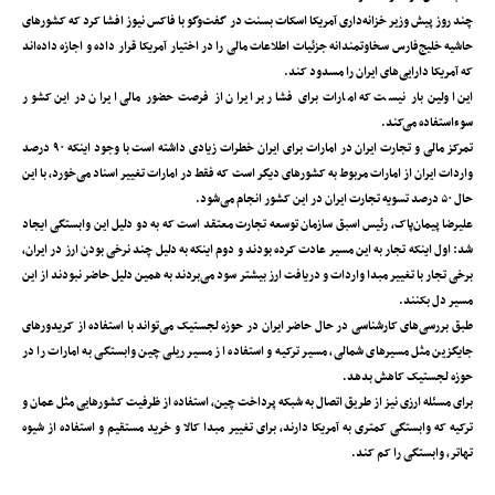
چند روز پیش وزیر خزانه‌داری آمریکا اسکات بسنت در گفت‌وگو با فاکس نیوز افشا کرد که کشورهای
حاشیه خلیج‌فارس سخاوتمندانه جزئیات اطلاعات مالی را در اختیار آمریکا قرار داده و اجازه داده‌اند
که آمریکا دارایی‌های ایران را مسدود کند.
این اولین بار نیست که امارات برای فشار بر ایران از فرصت حضور مالی ایران در این کشور
سوءاستفاده می‌کند.
تمرکز مالی و تجارت ایران در امارات برای ایران خطرات زیادی داشته است با وجود اینکه ۹۰ درصد
واردات ایران از امارات مربوط به کشورهای دیگر است که فقط در امارات تغییر اسناد می‌خورد، با این
حال ۵۰ درصد تسویه تجارت ایران در این کشور انجام می‌شود.
علیرضا پیمان‌پاک، رئیس اسبق سازمان توسعه تجارت معتقد است که به دو دلیل این وابستگی ایجاد
شد: اول اینکه تجار به این مسیر عادت کرده بودند و دوم اینکه به دلیل چند نرخی بودن ارز در ایران،
برخی تجار با تغییر مبدا واردات و دریافت ارز بیشتر سود می‌بردند به همین دلیل حاضر نبودند از این
مسیر دل بکنند.
طبق بررسی‌های کارشناسی در حال حاضر ایران در حوزه لجستیک می‌تواند با استفاده از کریدورهای
جایگزین مثل مسیرهای شمالی، مسیر ترکیه و استفاده از مسیر ریلی چین وابستگی به امارات را در
حوزه لجستیک کاهش بدهد.
برای مسئله ارزی نیز از طریق اتصال به شبکه پرداخت چین، استفاده از ظرفیت کشورهایی مثل عمان و
ترکیه که وابستگی کمتری به آمریکا دارند، برای تغییر مبدا کالا و خرید مستقیم و استفاده از شیوه
تهاتر، وابستگی را کم کند.