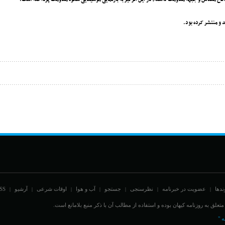
 و منتشر کرده بود.
ندها
عضویت در خبرنامه
نظرسنجی
جستجو
آب و هوا
اوقات شرعی
آرشیو
SS
|
|
|
|
|
|
|
علق به روزنامه کیهان بوده و استفاده از مطالب آن با ذکر منبع بلامانع است.
ه "