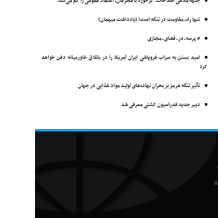
جبهه مدعی اصلاحات: برخورد با مجرمان، اعتماد عمومی را کم می‌کند!
تنها راه، مقاومت در تنگه است! (یادداشت میهمان)
# پرسه ـ در ـ فضای ـ مجـازی
امید بستن به سراب فروپاشی ایران آمریکا را در باتلاق خاورمیانه دفن خواهد
کرد
تأثیر تنگه هرمز بر بحران نهاده‌های تولید مواد غذایی در جهان
دبیر جدید فدراسیون کشتی معرفی شد
R