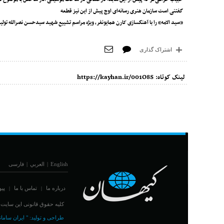
گفتنی است سازمان هنری رسانه‌ای اوج پیش از این نیز قطعه
«سید الامه» را با آهنگسازی کارن همایونفر، ویژه مراسم تشییع شهید سیدحسن نصرالله تولید
اشتراک گذاری
لینک کوتاه:
https://kayhan.ir/001O8S
English
|
العربي
|
فارسی
درباره ما
تماس با ما
پیو
|
|
کلیه حقوق قانونی این سایت مت
طراحی و تولید:
" ایران سامان