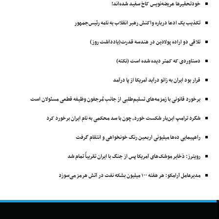
خودتحقیرها عریضه‌نویس کاخ سفید شده‌اند!
تکذیب یک ادعا درباره واکنش رهبر انقلاب به نامه رئیس‌جمهور
تلاقی دو اراده پولادین در هندسه قدرت(یادداشت روز)
دستاوردی که کمتر دیده شده است (نکته)
قرار بود ایران به زانو درآید آمریکا از پا درآمد
برخورد قانونی با زمزمه‌های تسلیم‌طلبی از جانب مُرجفون وظیفه‌ قطعی مسئولان است
شگرد ترامپ این‌بار شکست خورد، چون با سد محکمی به نام ایران برخورد کرد
راهپیمایی ده‌ها میلیونی اربعین رنگ خونخواهی و انتقام گرفت
رویترز: ذخایر موشک‌های آمریکا پس از جنگ با ایران تقریباً تمام شد
مدیرعامل آرامکو: هر هفته ۱۰۰ میلیون بشکه نفت در آتش هرمز می‌سوزد