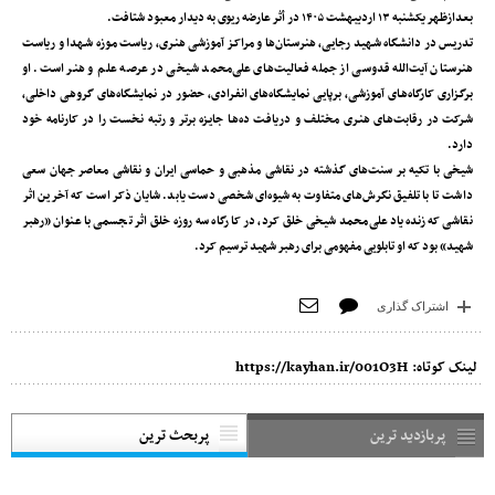
بعدازظهر یکشنبه ۱۳ اردیبهشت ۱۴۰۵ در أثر عارضه ریوی به دیدار معبود شتافت.
تدریـس در دانشـگاه شـهید رجایـی، هنرسـتان‌ها و مراکـز آموزشـی هنـری، ریاسـت مـوزه شـهدا و ریاسـت
هنرسـتان آیت‌الله قدوسـی از جمله فعالیت‌هـای علی‌محمد شـیخی در عرصـه علـم و هنـر اسـت. او
برگـزاری کارگاه‌هـای آموزشـی، برپایـی نمایشـگاه‌های انفـرادی، حضـور در نمایشـگاه‌های گروهـی داخلـی،
شـرکت در رقابت‌هـای هنـری مختلـف و دریافـت ده‌هـا جایـزه برتر و رتبه نخسـت را در کارنامه خود
دارد.
شیخی با تکیه بر سنت‌های گذشته در نقاشی مذهبی و حماسی ایران و نقاشی معاصر جهان سعی
داشت تا با تلفیق نگرش‌های متفاوت به شیوه‌ای شخصی دست یابد. شایان ذکر است که آخرین اثر
نقاشی که زنده‌یاد علی‌محمد شیخی خلق کرد، در کارگاه سه روزه خلق اثر تجسمی با عنوان «رهبر
شهید» بود که او تابلویی مفهومی برای رهبر شهید ترسیم کرد.
اشتراک گذاری
لینک کوتاه:
https://kayhan.ir/001O3H
پربازدید ترین
پربحث ترین