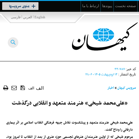
Toggle
منوی سرویسها
صفحه نخست
پیوندها
ارتباط با ما
navigation
|
|
English
العربي
فارسی
۳۳۰۷۸۷
کد خبر:
۱۴ ارديبهشت ۱۴۰۵ - ۲۱:۰۶
تاریخ انتشار :
سرویس کیهان
»
اخبار
الف
الف
«علی‌محمد شیخی» هنرمند متعهد و انقلابی درگذشت
علی‌محمد شیخی هنرمند متعهد و پیشکسوت نقاش جبهه فرهنگی انقلاب اسلامی بر اثر بیماری
دارفانی را وداع گفت.
مرحوم شیخی که از اولین هنرمندان هنرهای تجسمی حوزه هنری از بعد از انقلاب تا امروز بود،