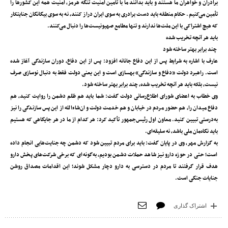
برادران و خواهران ما هستند و باید بدانند ما با تأمین امنیت تنگه هرمز، امنیت همه این کشورها را
تأمین می‌کنیم. حکام منطقه باید دست برادری به سوی ایران دراز کنند، نه به سوی بیگانگان جنایتکار
که هیچ اشتراکی با این ملت‌ها ندارند و تنها مطامع صهیونیست‌ها را دنبال می‌کنند.
باید هر آنچه تخریب شده
چند برابر بهتر ساخته شود
عارف با اشاره به شرایط پس از این دفاع جانانه افزود: پس از این دفاع، دوران سازندگی آغاز شده
است. راهبرد دولت «دفاع و سازندگی» بهسازی است و این یعنی دولت فقط به دنبال نوسازی صرف
نیست، بلکه باید هر آنچه تخریب شده، چند برابر بهتر ساخته شود.
وی خطاب به اعضای شورای اطلاع‌رسانی دولت گفت: شما باید هم ظلم دشمن را روایت کنید، هم
دفاع میدان را، هم حضور مردم در خیابان و هم خدمت دولت و ان‌شاءالله از این پس سازندگی را نیز
به‌درستی تبیین کنید. معاون اول رئیس‌جمهور تأکید کرد: هر کدام از ما در هر جایگاهی که هستیم
باید نگاه‌مان ملی باشد، نه سلیقه‌ای.
به گزارش مهر، وی در پایان گفت: باید برای مردم تبیین شود که دشمن چه جنایت‌هایی انجام داده
است؛ حتی در حوزه دارو نیز شاهد حملات دشمن بودیم، به‌گونه‌ای که برخی شرکت‌های پخش دارو
هدف قرار گرفتند تا مردم در دسترسی به دارو دچار مشکل شوند؛ این اقدامات مصداق روشن
جنایات جنگی است.
اشتراک گذاری