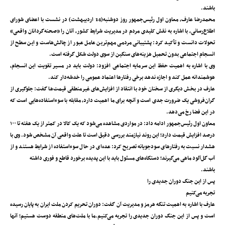
باشند.
محمدرضا عارف، معاون اول رئیس‌جمهور روز دوشنبه(14 اردیبهشت) در نشست با اعضای شورای
اطلاع‌رسانی، با اشاره به نقش کلیدی مردم در مدیریت شرایط کشور، آنان را «صحنه‌گردانان واقعی»
تحولات دانست و تأکید کرد: پشتیبانی مردمی مهم‌ترین عامل عبور از چالش‌هاست و این سطح از
انسجام اجتماعی بدون تحمیل هزینه‌های سنگین از سوی دولت شکل گرفته است.
وی با اشاره به اهمیت حفظ این سرمایه اجتماعی افزود: دولت باید در مسیر تقویت این انسجام،
هوشمندانه عمل کند و اجازه ندهد برخی رفتارها اعتماد عمومی را خدشه‌دار کند.
عارف در بخش دیگری از سخنان خود با انتقاد از افزایش‌های غیرمنطقی قیمت‌ها گفت: جلوگیری از
گران‌فروشی یک ضرورت جدی است و آنچه برای ما اهمیت دارد، مقابله با سوءاستفاده‌هایی است که
در این فضا رخ می‌دهد.
معاون اول رئیس‌جمهور ادامه داد: در مواردی مشاهده می‌شود که یک کالا در کمتر از یک هفته تا ۱۰۰
درصد افزایش قیمت دارد؛ این روند نیازمند بررسی دقیق است تا علت واقعی آن مشخص شود. وی با
هشدار نسبت به رفتارهای سودجویانه تصریح کرد: عده‌ای در حال سوءاستفاده از شرایط هستند و از
آب گل‌آلود ماهی می‌گیرند؛ دستگاه‌های مسئول باید با این پدیده برخورد قاطع و فوری داشته
باشند.
پس از این جنگ دوران جدیدی را
تجربه می‌کنیم
عارف با اشاره به اهمیت تنگه هرمز و مدیریت آن گفت: دوران تحریم کردن ملت ایران به پایان رسیده
است و پس از این جنگ دوران جدیدی را تجربه می‌کنیم.ما با ملت‌های منطقه دوست هستیم؛ آنها