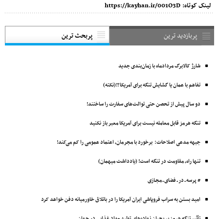
لینک کوتاه:
https://kayhan.ir/001O3D
پربازدید ترین
پربحث ترین
شارژ کالابرگ مردادماه با زمان‌بندی جدید
تفاهم با عمان یا گشایش تنگه برای آمریکا؟!(نکته)
دو سال پیش از تحصن حتی توالت‌های سفارت را ساختند!
تنگه هرمز قابل معامله نیست برای آمریکا معبر باز نکنید
جبهه مدعی اصلاحات: برخورد با مجرمان، اعتماد عمومی را کم می‌کند!
تنها راه، مقاومت در تنگه است! (یادداشت میهمان)
# پرسه ـ در ـ فضای ـ مجـازی
امید بستن به سراب فروپاشی ایران آمریکا را در باتلاق خاورمیانه دفن خواهد کرد
تأثیر تنگه هرمز بر بحران نهاده‌های تولید مواد غذایی در جهان