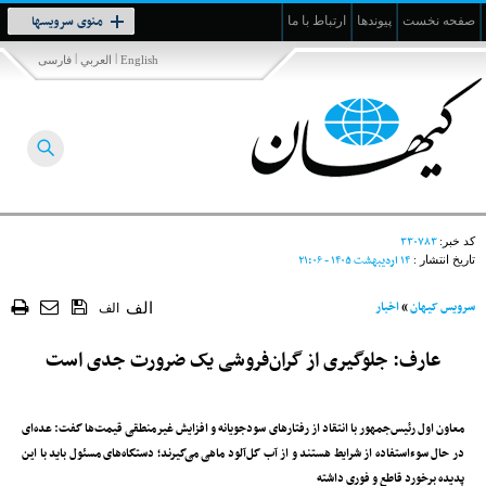
Toggle
منوی سرویسها
صفحه نخست
پیوندها
ارتباط با ما
navigation
|
|
English
العربي
فارسی
۳۳۰۷۸۳
کد خبر:
۱۴ ارديبهشت ۱۴۰۵ - ۲۱:۰۶
تاریخ انتشار :
سرویس کیهان
»
اخبار
الف
الف
عارف: جلوگیری از گران‌فروشی یک ضرورت جدی است
معاون اول رئیس‌جمهور با انتقاد از رفتارهای سودجویانه و افزایش‌ غیرمنطقی قیمت‌ها گفت: عده‌ای
در حال سوءاستفاده از شرایط هستند و از آب گل‌آلود ماهی می‌گیرند؛ دستگاه‌های مسئول باید با این
پدیده برخورد قاطع و فوری داشته