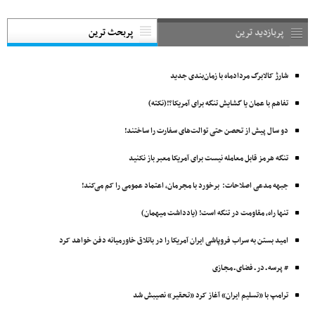
پربازدید ترین
پربحث ترین
شارژ کالابرگ مردادماه با زمان‌بندی جدید
تفاهم با عمان یا گشایش تنگه برای آمریکا؟!(نکته)
دو سال پیش از تحصن حتی توالت‌های سفارت را ساختند!
تنگه هرمز قابل معامله نیست برای آمریکا معبر باز نکنید
جبهه مدعی اصلاحات: برخورد با مجرمان، اعتماد عمومی را کم می‌کند!
تنها راه، مقاومت در تنگه است! (یادداشت میهمان)
امید بستن به سراب فروپاشی ایران آمریکا را در باتلاق خاورمیانه دفن خواهد کرد
# پرسه ـ در ـ فضای ـ مجـازی
ترامپ با «تسلیم ایران» آغاز کرد «تحقیر» نصیبش شد