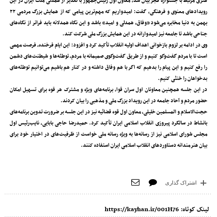
هنری مرتبط با جشنواره فجر بیان شد، معاون اول رئیس‌جمهور با تقدیر از همدلی ملت ایران در این
رویدادهای معنوی و فرهنگی، گفت: امیدواریم که ‌مهم‌ترین پیامی که از همایش بزرگ مردمی ۲۲
بهمن‌ به دنیا مخابره می‌شود ‌«وفاق، همدلی و امید» باشد و این نگاه همدلانه باید فراتر از نگاه‌های
جناحی باشد تا جامعه نیز امیدوارانه در این همایش بزرگ ملی شرکت کند.
وی در ادامه بر لزوم بازخوانی اهداف اولیه انقلاب تأکید کرد و افزود: این ایام فرخنده، فرصت مهمی
است تا با مردم گفت‌وگو کنیم و از طریق گفت‌وگوی صمیمانه با مردم، توطئه‌ها و شیطنت‌های دشمن
را رفع کنیم و این پیام را بدهیم که اگر با هم وفاق داشته و در کنار هم باشیم می‌توانیم توطئه‌های
بدخواهان را خنثی کنیم.
در این جلسه همچنین معاونان اول سران قوا، برنامه‌های ویژه و مشترک هر قوه برای تسهیل امکان
حضور مردم و آحاد جامعه در این رویداد بزرگ ملی و مذهبی را بیان کردند.
حجت‌الاسلام و المسلمین خلیلی، معاون اول قوه قضائیه نیز در این جلسه بر ضرورت تدوین برنامه‌های
بانشاط در سالگرد پیروزی انقلاب اسلامی ایران تأکید کرد. حمیدرضا حاجی بابایی، نایب‌رئیس اول
مجلس شورای اسلامی نیز از رسانه‌ها به ویژه رسانه ملی خواست از ظرفیت‌های در اختیار خود برای
بیان هنرمندانه دستاوردهای انقلاب اسلامی ایران استفاده کنند.
اشتراک گذاری
لینک کوتاه:
https://kayhan.ir/001H76