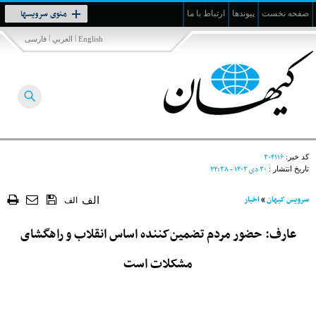
Toggle
منوی سرویسها
صفحه نخست
پیوندها
ارتباط با ما
navigation
|
|
English
العربي
فارسی
۳۰۴۱۱۶
کد خبر:
۳۰ دی ۱۴۰۳ - ۲۲:۳۸
تاریخ انتشار :
سرویس کیهان
»
اخبار
الف
الف
عارف: حضور مردم تضمین‌کننده اساس انقلاب و راهگشای
مشکلات است