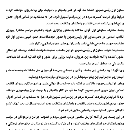
معاون اول رئیس‌جمهور گفت: سه قوه در کنار یکدیگر و با نهایت توان برنامه‌ریزی خواهند کرد تا
شرایط برای شرکت گسترده مردم در این مراسم تسهیل شود، چرا که معتقدیم در تمامی ادوار، حضور
مردم، تضمین‌کننده اساس انقلاب و راهگشای مشکلات بوده است.
جلسه مشترک معاونان اول قوای سه‌گانه به منظور برگزاری هرچه باشکوه‌تر مراسم سالگرد پیروزی
انقلاب اسلامی ‌در دفترمعاون اول رئیس‌جمهور با حضور حجت‌الاسلام حمزه خلیلی معاون اول قوه
قضائیه و حمیدرضا حاجی بابایی نائب رئیس اول مجلس شورای اسلامی برگزار شد.
محمدرضا عارف، معاون اول رئیس‌جمهور در این جلسه با تسلیت شهادت قضات برجسته دیوانعالی
کشور، گفت: با آنکه شهادت این عزیزان، ضایعه بزرگی برای کشور و قوه قضائیه است‌ اما شهادت،
برگ زرینی در سوابق این عزیزان است.
وی افزود: پیام اصلی این جلسه، وفاق و همدلی بین سه قوه برای حل مشکلات جامعه است و
امیدواریم که بتوانیم این پیام امیدبخش را در این روزهای مبارک به مردم برسانیم.
معاون اول رئیس‌جمهور ‌با تاکید بر اینکه باید به شدت از دولتی شدن مراسم سالگرد پیروزی انقلاب
اسلامی ایران دوری کنیم، تصریح کرد: سه قوه در کنار یکدیگر و با نهایت توان برنامه‌ریزی خواهند
کرد تا شرایط برای شرکت گسترده مردم در این مراسم تسهیل شود، چرا که معتقدیم در تمامی ادوار،
حضور مردم، تضمین‌کننده اساس انقلاب و راهگشای مشکلات بوده است و امسال نیز باید کمک کنیم
تا امکان حضور گسترده مردم با تمامی سلایق فراهم شود.
در این جلسه، پس از آنکه گزارش مفصلی درباره حضور مردم و خصوصا جوانان و نوجوانان در مراسم
معنوی اعتکاف در استان‌های مختلف کشور و نیز شرکت گسترده هنردوستان در برنامه‌های فرهنگی و