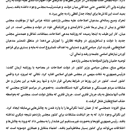
دارد. البته ممکن است نمایندگان در جریان نطق‌ها و تذکرهای خود اظهارات تندی علیه دولت به زبان
بیاورند ولی اگر تفاهمی حتی حداقلی میان دولت و هیئت‌رئیسه مجلس وجود داشته باشد، بسیار
بعید است این تلاش‌ها برای ایجاد جدل لفظی راه به جایی ببرد.»
تحرک وسیع رسانه‌ای مدعیان اصلاحات علیه مجلس یازدهم، نشانه هراس آنها از موفقیت مجلس
انقلابی و بیش از پیش برملا شدن ناکارآمدی و بی‌کارنامگی خود در دولت و مجلس است. در این
میان، کار این طیف به اینجا رسیده که روزنامه مدعی اصلاحات، مماشات، تغافل و همدستی مجلس
جدید با دولت و تساهل‌ورزی در وظیفه نظارتی را آموزش می‌دهد! در منطق نامعتبر مدعیان
اصلاح‌طلبی، قدرت ابزار سیاسی‌کاری و دستیابی به اهداف نامشروع است نه مایه و بستری برای فراهم
آوردن نیازهای اساسی جامعه و رشد و تعالی آن.
توصیه حامیان وکیل‌الدوله‌ها به مجلس یازدهم
مرتضي مبلغ، معاون سياسي وزير کشور در دولت اصلاحات در مصاحبه با روزنامه آرمان گفت:
«رئيس‌جمهوري به نکات مهمي در مجلس شوراي اسلامي اشاره کرد. نکاتي که امروزه درد واقعي
کشور است. کشور در اين روزها در شرايط بحراني قرار دارد و تنها رمز غلبه بر اين بحران و حل
مشکلات مردم همبستگي و هماهنگي کليه دستگاه‌هاست. به‌خصوص در مراسم افتتاح مجلسي که
غالب آنها متعلق به يک جريان فکري است. جريان فکري که مقابل دولت است. مجلسي که به‌واسطه
حذف اصلاح‌طلبان شکل گرفت.»
مبلغ افزود: «مجلسي که از همان ابتدا نگراني‌ها را با وارد شدن به چالش‌هايي بي‌سابقه ايجاد کرد.
اين نگراني وجود دارد که به جز انباشت مشکلات براي کشور مجلس يازدهم نتيجه ديگري نداشته
باشد. رئيس‌جمهوري تلويحا و به‌صورت غيرمستقيم اين هشدار را به مجلس داد که ورود به چالش‌ها و
اختلافات مي‌تواند براي کشور بسيار مخاطره‌آميز باشد. اعتماد متقابل و همکاري دوسويه است که