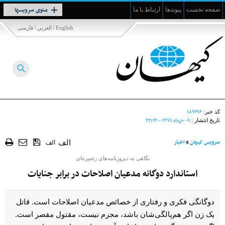
Toggle
منوی سرویسها
صفحه نخست
پیوندها
ارتباط با ما
navigation
|
|
English
العربي
فارسی
۱۸۹۴۹۶
کد خبر:
۰۹ خرداد ۱۳۹۹ - ۲۲:۲۶
تاریخ انتشار :
سرویس کیهان
»
اخبار
الف
الف
نگاهی به دیروزنامه‌های زنجیره‌ای
استاندارد دوگانه مدعیان اصلاحات در برابر جنایات
دوگانگی فکری و رفتاری از خصائص مدعیان اصلاحات است. قاتل
یک زن اگر هم‌پالگی‌شان باشد، مجرم نیست، مقتول مقصر است.