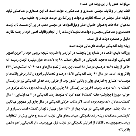
مي‌تواند کشور را از اين ورطه دور کند.»
قطعا یکی از وظایف مجلس، همکاری و هماهنگی با دولت است اما این همکاری و هماهنگی نباید
وظیفه اصلی مجلس در مسئله نظارت بر دولت و ریل‌گذاری حرکت دولت را به حاشیه ببرد.
مدعیان اصلاحات به‌عنوان حامیان اصلی وکیل‌الدوله‌ها در مجلس دهم، در پی آن هستند تا با ژست
«همکاری و هماهنگی مجلس و دولت»، نمایندگان ملت را از انجام وظایف اصلی خود از جمله نظارت
دقیق بر عملکرد دولت غافل کنند.
ریشه رشد نقدینگی سیاست‌های مالی دولت است
روزنامه دنیای اقتصاد در شماره روز پنج‌شنبه در گزارشی با اشاره به نتیجه بررسی خود از آخرین تصویر
نقدینگی، نوشت: «حجم نقدینگی در انتهای اسفند ۹۸ به 2472/1 هزار میلیارد تومان رسیده که
حاکی از رشد 31/3 درصدی در سال ۹۸ است. این رشد از تمام سال‌های دهه ۹۰ (به استثنای سال ۹۲)
بالاتر بوده است. در سال ۹۲ رشد نقدینگی 38/8 درصدی تحت‌تاثیر افزودن آمار برخی بانک‌ها و
موسسات اعتباری به آمارهای پولی و بانکی کشور بود. از طرفی رشد فصلی نقدینگی نیز در زمستان
گذشته به 9/3 درصد رسید. آخرین بار زمستان ۹۴ چنین رکوردی ثبت شده بود. بانک مرکزی در
جوابیه دیروز [چهارشنبه هفته گذشته] اعلام کرد که متوسط رشد نقدینگی در ۲ ماه ابتدایی ۱۰ سال
گذشته، معادل 2/4 درصد بوده است. اگر شتاب حرکتی نقدینگی در سال جاری نیز همچون میانگین
۱۰ ساله باشد، حجم نقدینگی در میانه بهار از ۲۵۳۰ هزار میلیارد تومان گذشته است. بسیاری از
کارشناسان معتقدند ریشه رشد نقدینگی، سیاست‌های مالی دولت است.» روحانی پیش از انتخابات
ریاست‌جمهوری 92 با انتقاد از افزایش نقدینگی در دولت قبل، می‌پرسید: «آیا نقدینگی را هم دشمن
بالا برد؟»