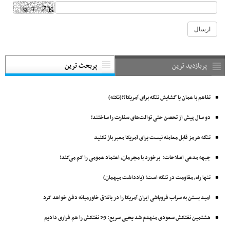
پربازدید ترین
پربحث ترین
تفاهم با عمان یا گشایش تنگه برای آمریکا؟!(نکته)
دو سال پیش از تحصن حتی توالت‌های سفارت را ساختند!
تنگه هرمز قابل معامله نیست برای آمریکا معبر باز نکنید
جبهه مدعی اصلاحات: برخورد با مجرمان، اعتماد عمومی را کم می‌کند!
تنها راه، مقاومت در تنگه است! (یادداشت میهمان)
امید بستن به سراب فروپاشی ایران آمریکا را در باتلاق خاورمیانه دفن خواهد کرد
هشتمین نفتکش ‌سعودی منهدم شد یحیی سریع: 29 نفتکش را هم فراری دادیم