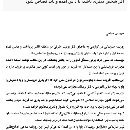
اگر شخص دیگری باشد، با داس آمده و باید قصاص شود!
سرویس سیاسی ـ
روزنامه سازندگی در گزارشی به ماجرای قتل رومینا اشرفی در منطقه تالش پرداخت و عکس تمام
صفحه اول و تیتر 1 خود را با عنوان «تراژدی رومینا» به این موضوع اختصاص داد.
نویسنده که سعی کرده برخی مسائل قانونی را به چالش بکشاند، در این مطلب نوشته است: «عدم
مجازات فرزندکشی با این استدلال که فرزند از خون پدر است گویی پدر مالکیت بر فرزند دارد با
قرآن و روایت در تضاد است.»
این مطلب افزوده است «چگونه می‌توان در قانون مقرر کرد که اگر پدری فرزندش را و یا دخترش را
ولو به بهانه دلایل ناموسی به قتل برساند مجازات نمی‌شود؟»
لازم به ذکر است که اولاً کسی نگفته و نمی‌گوید که قاتل «مجازات» نشود! بلکه گفته‌اند «قصاص
نمی‌شود» قانون مجازات اسلامی 92 هم مقرر کرده است؛ «پدر یا جد پدری كه فرزند خود را بكشد
قصاص نمی‌شود و تنها به پرداخت دیه قتل به ورثه مقتول و تعزیر محكوم خواهد شد.»
گرچه نویسنده در حالی به دنبال نوع مجازات قاتل می‌گردد که هنوز ابعاد قضیه روشن نشده است اما
نکته جالب ماجرا، استاندارد دوگانه مدعیان اصلاحات در برابر جنایات است.
تیتر سازندگی («تراژدی رومینا»/ بابا با داس آمد!) تداعی‌گر تیتر این روزنامه مدعی اصلاح‌طلبی