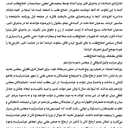
(«تراژدی استاد») در ماجرای قتل میترا استاد توسط محمدعلی نجفی، سیاستمدار اصلاح‌طلب است.
البته با این تفاوت که آنجا ننوشتند «شهردار اصلاح طلب با اسلحه آمد» اما اینجا بر کلمه «بابا»،
«داس» افزودند. آنجا با برجسته‌سازی عکسِ «لبخند قاتل» در صفحه اول روزنامه، «اسلحه» را
سانسور کردند. مدعیان اصلاحات در گستاخی تمام، مقتول را «پرستو» خواندند اما در ماجرای اخیر،
مدعیان اصلاحات بسیج شده‌اند تا ژست حمایت از زن و حقوق بشر بگیرند. در ماجرای قتل میترا
استاد تَکرار نکردند که شهردار اصلاح‌طلب باید محاکمه و مجازات شود! حتی خاتمی و یا بسیاری از
فعالان سیاسی اصلاح‌طلب به جای تقبیح کردن قاتل، سکوت کردند! اما در جنایت اخیر، خارجی‌‌ها را
هم به موضع‌گیری تحریک کردند!
تقلای مضحک روزنامه اصلاح‌طلب
برای سرایت وکیل‌الدولگی از مجلس دهم به یازدهم
روزنامه اعتماد در شماره روز پنج شنبه در ستون سرمقاله خود، برای اهمال‌کاری نظارتی مجلس جدید
دو راه نشان داد! عدم ارجاع سؤال یا استیضاح نمایندگان به صحن علنی از سوی هیئت‌رئیسه و تفاهم
[تبانی و ساخت و پاخت] میان دولت و هیئت‌رئیسه! در این مطلب آمده است: «نمایندگان مجلس
یازدهم باید بدانند که تنها یک سال تا پایان عمر دولت تدبیر و امید باقیست و ایجاد چالش و جدال
لفظی میان دو قوه در این مدت کوتاه، نه به سود مجلس و دولت خواهد بود و نه به سود مردم. این
میان و باتوجه به شعارها و اظهارات برخی از نمایندگان مجلس یازدهم در دوران تبلیغات انتخاباتی و
تفاوت عقیده‌شان با مسئولان دولتی، باید گفت که کمیسیون‌ها و هیئت‌رئیسه مجلس نقش بسیار
مهمی را برعهده خواهند داشت. فراموش نکنید که سوال از وزرا یا استیضاح آنان از فیلتر هیئت‌رئیسه
می‌گذرد و امکان عدم ارجاع آنان یا تاخیر در ارجاع به صحن علنی برای اعضای هیئت‌رئیسه وجود