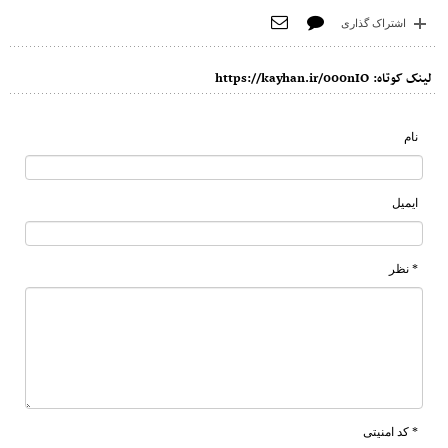
اشتراک گذاری
لینک کوتاه:
https://kayhan.ir/000nIO
نام
ایمیل
* نظر
* کد امنیتی