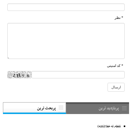
* نظر
* کد امنیتی
پربازدید ترین
پربحث ترین
نقطه، ته خط!(نکته)