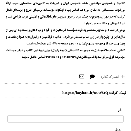
کتاب» و همچنین نهادهایی مانند «انجمن ایران و آمریکا» به کانون‌های استعماری غرب ارائه
می‌شود. مستنداتی که نشان می‌دهد اساس بنیاد اینگونه موسسات برمبنای طرح و برنامه‌ای شکل
گرفت که در دوران موسوم به جنگ سرد از سوی سرویس‌های اطلاعاتی و امنیتی غرب طراحی شد و
در کشورهای مختلف به اجرا درآمد.
برخی از اسناد و تصاویر منحصر به فرد «مؤسسه فرانکلین» و افراد و نهادهای وابسته به آن پس از
سال‌ها برای اولین بار در این کتاب منتشر می‌شود. کتاب «فرانکلین در تهران» به عنوان شصت و
چهارمین جلد از مجموعه «نیمه‌پنهان» در 350 صفحه به بازار نشر عرضه شده است.
گفتنی است، علاقه‌مندان به مجموعه کتاب‌های «نیمه پنهان» برای تهیه این کتاب و دیگر مجلدات
مجموعه فوق می‌توانند با شماره تلفن‌های 33110709 و 33110201 تماس حاصل نمایند.
اشتراک گذاری
لینک کوتاه:
https://kayhan.ir/000Y4Q
نام
ایمیل