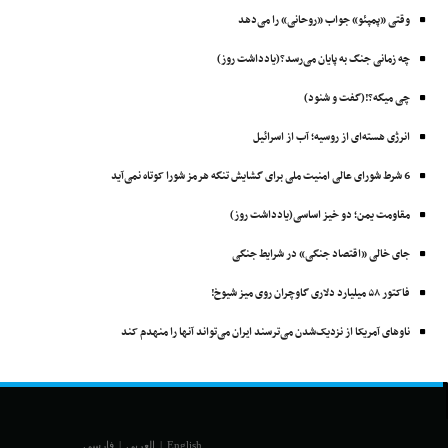
وقتی «پمپئو» جواب «روحانی» را می‌دهد
چه زمانی جنگ به پایان می‌رسد؟(یادداشت روز)
چی میگه؟!(گفت و شنود)
انرژی هسته‌ای از روسیه؛ آب از اسرائیل
6 شرط شورای عالی امنیت ملی برای گشایش تنگه هرمز شورا کوتاه نمی‌آید
مقاومت یمن؛ دو خیز اساسی(یادداشت روز)
جای خالی «اقتصاد جنگی» در شرایط جنگی
فاکتور ۵۸ میلیارد دلاری گاوچران روی میز شیوخ!
ناوهای آمریکا از نزدیک‌شدن می‌ترسند ایران می‌تواند آنها را منهدم ‌کند
English
|
العربي
|
فارسی