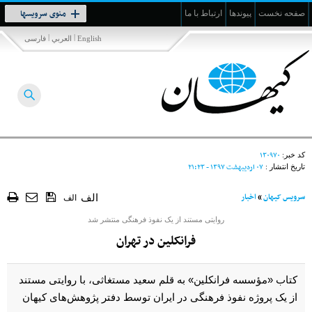
Toggle
منوی سرویسها
صفحه نخست
پیوندها
ارتباط با ما
navigation
|
|
English
العربي
فارسی
۱۳۰۹۷۰
کد خبر:
۰۷ ارديبهشت ۱۳۹۷ - ۲۱:۲۳
تاریخ انتشار :
سرویس کیهان
»
اخبار
الف
الف
روایتی مستند از یک نفوذ فرهنگی منتشر شد
فرانکلین در تهران
کتاب «مؤسسه فرانکلین» به قلم سعید مستغاثی، با روایتی مستند
از یک پروژه نفوذ فرهنگی در ایران توسط دفتر پژوهش‌های کیهان