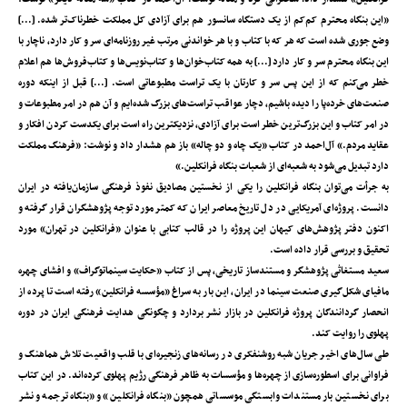
«این بنگاه محترم کم‌کم از یک دستگاه سانسور هم برای آزادی کل مملکت خطرناک‌تر شده. [...]
وضع جوری شده است که هر که با کتاب و با هر خواندنی مرتب غیر روزنامه‌ای سر و کار دارد، ناچار با
این بنگاه محترم سر و کار دارد [...] به همه کتاب‌خوان‌ها و کتاب‌نویس‌ها و کتاب‌فروش‌ها هم اعلام
خطر می‌کنم که از این پس سر و کارتان با یک تراست مطبوعاتی است. [...] قبل از اینکه دوره
صنعت‌های خرده‌پا را دیده باشیم، دچار عواقب تراست‌های بزرگ شده‌ایم و آن هم در امر مطبوعات و
در امر کتاب و این بزرگ‌ترین خطر است برای آزادی، نزدیکترین راه است برای یکدست کردن افکار و
عقاید مردم.» آل‌احمد در کتاب «یک چاه و دو چاله» باز هم هشدار داد و نوشت: «فرهنگ مملکت
دارد تبدیل می‌شود به شعبه‌ای از شعبات بنگاه فرانکلین.»
به جرأت می‌توان بنگاه فرانکلین را یکی از نخستین مصادیق نفوذ فرهنگی سازمان‌یافته در ایران
دانست. پروژه‌ای آمریکایی در دل تاریخ معاصر ایران که کمتر مورد توجه پژوهشگران قرار گرفته و
اکنون دفتر پژوهش‌های کیهان این پروژه را در قالب کتابی با عنوان «فرانکلین در تهران» مورد
تحقیق و بررسی قرار داده است.
سعید مستغاثی پژوهشگر و مستندساز تاریخی، پس از کتاب «حکایت سینماتوگراف» و افشای چهره
مافیای شکل‌گیری صنعت سینما در ایران، این بار به سراغ «مؤسسه فرانکلین» رفته است تا پرده از
انحصار گردانندگان پروژه فرانکلین در بازار نشر بردارد و چگونگی هدایت فرهنگی ایران در دوره
پهلوی را روایت کند.
طی سال‌های اخیر جریان شبه روشنفکری در رسانه‌های زنجیره‌ای با قلب واقعیت تلاش هماهنگ و
فراوانی برای اسطوره‌سازی از چهره‌ها و مؤسسات به ظاهر فرهنگی رژیم پهلوی کرده‌اند. در این کتاب
برای نخستین بار مستندات وابستگی موسساتی همچون «بنگاه فرانکلین» و «بنگاه ترجمه و نشر