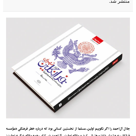
منتشر شد.
جلال آل‌احمد را اگر نگوییم اولین، مسلما از نخستین کسانی بود که درباره خطر فرهنگی «مؤسسه
فرانکلین» هشدار داد؛ سخنرانی کرد و مقاله نوشت. آل‌احمد در کتاب «سه مقاله دیگر» نوشت: