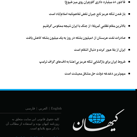
فاکتور ۵۸ میلیارد دلاری گاوچران روی میز شیوخ!
باز شدن تنگه هرمز تابع جبران نقض تفاهم‌نامه اسلام‌آباد است
بالاترین مقام نظامی آمریکا: از جنگ با ایران نتیجه معکوس گرفتیم
صادرات نفت عربستان از ۸میلیون بشکه در روز به یک میلیون بشکه کاهش یافت
ایران از بقا عبور کرده و دنبال انتقام است
شروط ایران برای بازگشایی تنگه هرمز بی‌اعتنا به لاف‌های گزاف ترامپ
مهم‌ترین دغدغه دولت حل مشکل معیشت است
English
|
العربي
|
فارسی
کلیه حقوق قانونی این سایت متعلق به
روزنامه کیهان بوده و استفاده از مطالب آن
با ذکر منبع بلامانع است.