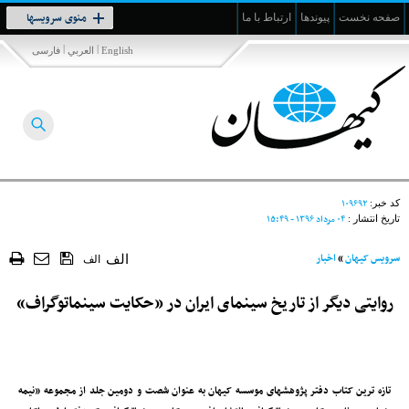
Toggle
منوی سرویسها
صفحه نخست
پیوندها
ارتباط با ما
navigation
|
|
English
العربي
فارسی
۱۰۹۶۹۲
کد خبر:
۰۴ مرداد ۱۳۹۶ - ۱۵:۴۹
تاریخ انتشار :
سرویس کیهان
»
اخبار
الف
الف
روایتی دیگر از تاریخ سینمای ایران در «حکایت سینماتوگراف»
تازه ترین کتاب دفتر پژوهشهای موسسه کیهان به عنوان شصت و دومین جلد از مجموعه «نیمه