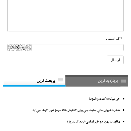
* کد امنیتی
پربازدید ترین
پربحث ترین
چی میگه؟!(گفت و شنود)
6 شرط شورای عالی امنیت ملی برای گشایش تنگه هرمز شورا کوتاه نمی‌آید
مقاومت یمن؛ دو خیز اساسی(یادداشت روز)