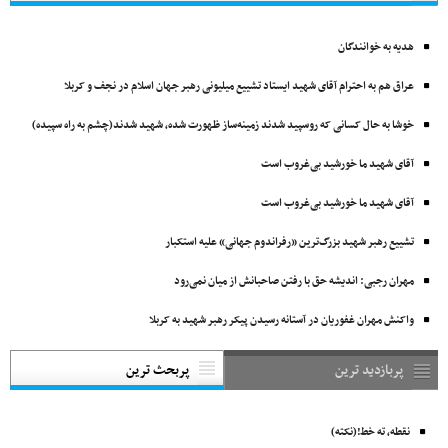
هدیه به خوانندگان
عراق هم به احترام آقای شهید ایستاد تشییع میلیونی رهبر جهان اسلام در نجف و کربلا
خوشا به‌ حال کسانی که روسپید شدند زمینه‌ساز ظهورت شده، شهید شدند(چشم به راه سپیده)
آقای شهید ما خورشید بی‌غروب است
آقای شهید ما خورشید بی‌غروب است
تشییع رهبر شهید بزرگ‌ترین «رفراندوم جهانی» علیه استکبار
مهران رجبی: اندیشه حق با رفتن صاحبانش از میان نمی‌رود
واکنش مهران غفوریان در آستانه رسیدن پیکر رهبر شهید به کربلا
پربازدید ترین
پربحث ترین
نقطه، ته خط!(نکته)