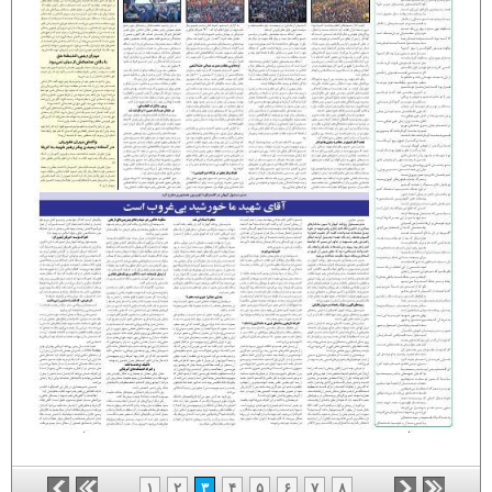
۱
۲
۳
۴
۵
۶
۷
۸