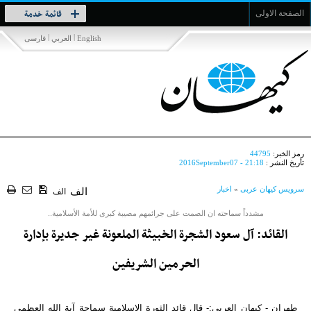
Toggle
قائمة خدمة
الصفحة الاولى
navigation
|
|
English
العربي
فارسی
رمز الخبر:
44795
تأريخ النشر :
2016September07 - 21:18
سرویس کیهان عربی
»
اخبار
الف
الف
مشدداً سماحته ان الصمت على جرائمهم مصيبة كبرى للأمة الأسلامية..
القائد: آل سعود الشجرة الخبيثة الملعونة غير جديرة بإدارة
الحرمين الشريفين
طهران - كيهان العربي:- قال قائد الثورة الاسلامية سماحة آية الله العظمى