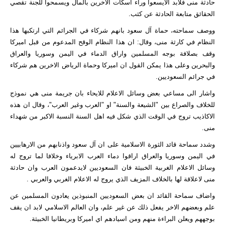
حادثة منى فلابد الايسعوا وراء اسكات الاخرين بالمال ويسمحوا للجنة تقصي
الحقائق متابعة الحادثة عن كثب.
ووصف سماحته، حماة آل سعود بانهم شركاء في الجرائم التي ارتكبها هذا
النظام في كارثة منى، وقال: ان هذا النظام الوقح المدعوم من قبل اميركا
وقف بصلافة بوجه المسلمين واراق الدماء في اليمن وسوريا والعراق
والبحرين وعلى هذا يمكن القول ان اميركا وحماة الرياض الاخرين هم شركاء
في جرائم السعوديين.
واشار الى مساعي بعض وسائل الاعلام للايحاء بان جريمة منى هي نموذج
للخلاف والصراع بين "الشيعة والسنة" او "العرب وغير العرب"، وقال ان هذه
الاكاذيب تروج في الوقت الذي شكل فيه اهل السنة النسبة الاكبر من شهداء
منى.
وشدد سماحة قائد الثورة الاسلامية على ان آل سعود واذنابهم من الارهابيين
في اليمن وسوريا والعراق اراقوا دماء العرب الابرياء وخلافا لما تروج له
وسائل الاعلام الغربية الخبيثة فان السعوديين لايدعمون العرب وان حادثة
منى لاعلاقة لها بالخلاف المزيف الذي يروج له الاعلام الغربي والعربي .
واضاف سماحة القائد ان بعض السعوديين المنبوذين يعادون المسلمين عن
علم وبعضهم الاخر يفعل ذلك عن غير علم، وان العالم الاسلامي لابد ان يقف
بوجههم ويعلن البراءة منهم ومن اسيادهم اي اميركا وبريطانيا الخبيثة.