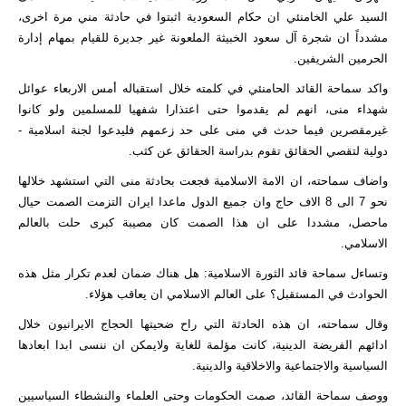
السيد علي الخامنئي ان حكام السعودية اثبتوا في حادثة مني مرة اخرى،
مشدداً ان شجرة آل سعود الخبيثة الملعونة غير جديرة للقيام بمهام إدارة
الحرمين الشريفين.
واكد سماحة القائد الحامنئي في كلمته خلال استقباله أمس الاربعاء عوائل
شهداء منى، انهم لم يقدموا حتى اعتذارا شفهيا للمسلمين ولو كانوا
غيرمقصرين فيما حدث في منى على حد زعمهم فليدعوا لجنة اسلامية -
دولية لتقصي الحقائق تقوم بدراسة الحقائق عن كثب.
واضاف سماحته، ان الامة الاسلامية فجعت بحادثة منى التي استشهد خلالها
نحو 7 الى 8 الاف حاج وان جميع الدول ماعدا ايران التزمت الصمت حيال
ماحصل، مشددا على ان هذا الصمت كان مصيبة كبرى حلت بالعالم
الاسلامي.
وتساءل سماحة قائد الثورة الاسلامية: هل هناك ضمان لعدم تكرار مثل هذه
الحوادث في المستقبل؟ على العالم الاسلامي ان يعاقب هؤلاء.
وقال سماحته، ان هذه الحادثة التي راح ضحيتها الحجاج الايرانيون خلال
ادائهم الفريضة الدينية، كانت مؤلمة للغاية ولايمكن ان ننسى ابدا ابعادها
السياسية والاجتماعية والاخلاقية والدينية.
ووصف سماحة القائد، صمت الحكومات وحتى العلماء والنشطاء السياسيين