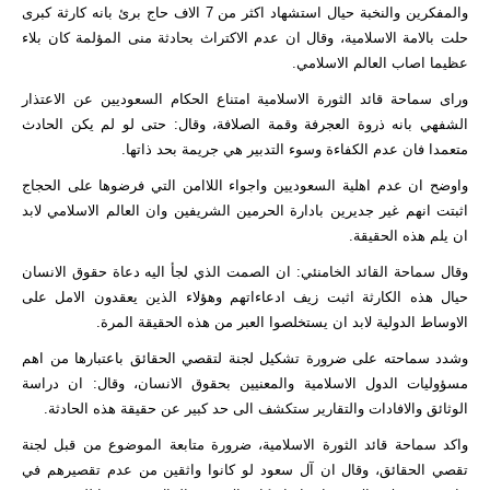
والمفكرين والنخبة حيال استشهاد اكثر من 7 الاف حاج برئ بانه كارثة كبرى
حلت بالامة الاسلامية، وقال ان عدم الاكتراث بحادثة منى المؤلمة كان بلاء
عظيما اصاب العالم الاسلامي.
وراى سماحة قائد الثورة الاسلامية امتناع الحكام السعوديين عن الاعتذار
الشفهي بانه ذروة العجرفة وقمة الصلافة، وقال: حتى لو لم يكن الحادث
متعمدا فان عدم الكفاءة وسوء التدبير هي جريمة بحد ذاتها.
واوضح ان عدم اهلية السعوديين واجواء اللاامن التي فرضوها على الحجاج
اثبتت انهم غير جديرين بادارة الحرمين الشريفين وان العالم الاسلامي لابد
ان يلم هذه الحقيقة.
وقال سماحة القائد الخامنئي: ان الصمت الذي لجأ اليه دعاة حقوق الانسان
حيال هذه الكارثة اثبت زيف ادعاءاتهم وهؤلاء الذين يعقدون الامل على
الاوساط الدولية لابد ان يستخلصوا العبر من هذه الحقيقة المرة.
وشدد سماحته على ضرورة تشكيل لجنة لتقصي الحقائق باعتبارها من اهم
مسؤوليات الدول الاسلامية والمعنيين بحقوق الانسان، وقال: ان دراسة
الوثائق والافادات والتقارير ستكشف الى حد كبير عن حقيقة هذه الحادثة.
واكد سماحة قائد الثورة الاسلامية، ضرورة متابعة الموضوع من قبل لجنة
تقصي الحقائق، وقال ان آل سعود لو كانوا واثقين من عدم تقصيرهم في