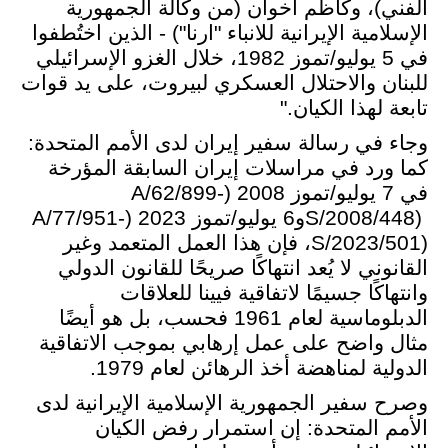
الفني)، وكاظم أخوان (من وكالة الجمهورية
الإسلامية الإيرانية للانباء "ارنا") - الذين اختُطفوا
في 5 يوليو/تموز 1982، خلال الغزو الإسرائيلي
للبنان والاحتلال العسكري لبيروت، على يد قوات
تابعة لهذا الكيان."
وجاء في رسالة سفير إيران لدى الأمم المتحدة:
كما ورد في مراسلات إيران السابقة المؤرخة
في 7 يوليو/تموز 2008 (
A/62/899-
S/2008/448)
و6 يوليو/تموز 2023 (
A/77/951-
S/2023/501)
، فإن هذا العمل المتعمد وغير
القانوني لا يُعد انتهاكًا صريحًا للقانون الدولي
وانتهاكًا جسيمًا لاتفاقية فيينا للعلاقات
الدبلوماسية لعام 1961 فحسب، بل هو أيضًا
مثال واضح على عمل إرهابي بموجب الاتفاقية
الدولية لمناهضة أخذ الرهائن لعام 1979.
وصرح سفير الجمهورية الإسلامية الإيرانية لدى
الأمم المتحدة: إن استمرار رفض الكيان