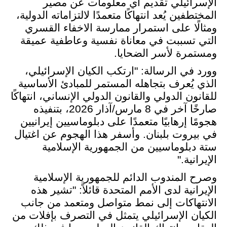
الإسرائيلي تقديم أي معلومات عن مصير
المختطفين يُعد انتهاكًا متعمدًا لالتزاماته الدولية،
ومثالًا على استمرار ممارسة الاخفاء القسري
التي تسببت في معاناة نفسية وعاطفية عميقة
ومستمرة لأسر الضحايا.
وورد في الرسالة: "ارتكب الكيان الإسرائيلي،
الذي يُعرف بتجاهله المستمر للمبادئ الأساسية
للقانون الدولي والقانون الدولي الإنساني، انتهاكًا
صارخًا آخر في 8 مارس/آذار 2026، بتنفيذه
هجومًا إرهابيًا متعمدًا على دبلوماسيين إيرانيين
في بيروت بلبنان.
وأسفر هذا الهجوم عن اغتيال
ستة دبلوماسيين من الجمهورية الإسلامية
الإيرانية."
وصرح المندوب الدائم للجمهورية الإسلامية
الإيرانية لدى الأمم المتحدة قائلاً: "تشير هذه
الانتهاكات إلى نمط متواصل ومتعمد من جانب
الكيان الإسرائيلي يتمثل في التصرف بإفلات من