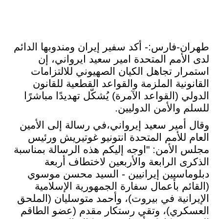
طهران-فارس:- أكد سفير إيران ومندوبها الدائم
لدى الأمم المتحدة امير سعيد ايرواني، إن
استمرار تجاهل الكيان الصهيوني للالتزامات
القانونية الملزمة والقواعد القطعية للقانون
الدولي (القواعد الآمرة) يُشكّل تهديدًا مباشرًا
للسلم والأمن الدوليين.
وقال أمير سعيد إيرواني،في رسالة إلى الأمين
العام للأمم المتحدة انتونیو غوتیریش ورئيس
مجلس الأمن: "اوجه إليكم هذه الرسالة بمناسبة
الذكرى الرابعة والأربعين لاختطاف أربعة
دبلوماسيين إيرانيين - السيد محسن موسوي
(القائم بأعمال سفارة الجمهورية الإسلامية
الإيرانية في بيروت)، وأحمد متوسليان (الملحق
العسكري)، وتقي رستکار مقدم (عضو الطاقم