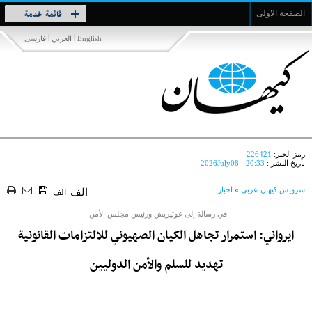
Toggle
قائمة خدمة
الصفحة الاولى
navigation
|
|
English
العربي
فارسی
رمز الخبر:
226421
تأريخ النشر :
2026July08 - 20:33
سرویس کیهان عربی
»
اخبار
الف
الف
في رسالة إلى غوتیریش ورئيس مجلس الأمن..
ايرواني: استمرار تجاهل الکیان الصهیوني للالتزامات القانونية
تهديد للسلم والأمن الدوليين