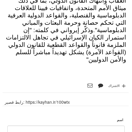
العقاب وانتهاك القانون الدولي، بما في ذلك
ميثاق الأمم المتحدة، واتفاقيات فيينا للعلاقات
الدبلوماسية والقنصلية، والقواعد الدولية العرفية
التي تحكم حصانة وحرمة البعثات والمباني
الدبلوماسية".وذكّر إيرواني في كلمته: "إن
استمرار الكيان الإسرائيلي في تجاهل الالتزامات
الملزمة قانوناً والقواعد القطعية للقانون الدولي
(القواعد الآمرة) يشكل تهديداً مباشراً للسلم
والأمن الدوليين"
الاشتراك
https://kayhan.ir/100wtx
رابط قصير:
اسم