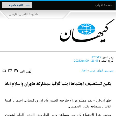
Toggle
قائمة خدمة
الصفحة الاولى
navigation
|
|
English
العربي
فارسی
رمز الخبر:
170515
تأريخ النشر :
2023June09 - 21:43
سرویس کیهان عربی
»
اخبار
الف
الف
بكين تستضيف اجتماعا امنيا ثلاثيا بمشاركة طهران واسلام اباد
طهران-ارنا:-عقد ممثلو وزراء خارجية الصين وايران وباكستان، اجتماعا امنيا
ثلاثيا باستضافة بكين الخميس.
وحضر هذا الاجتماع كل من مساعد وزير الخارجية، المدير العام لشؤون