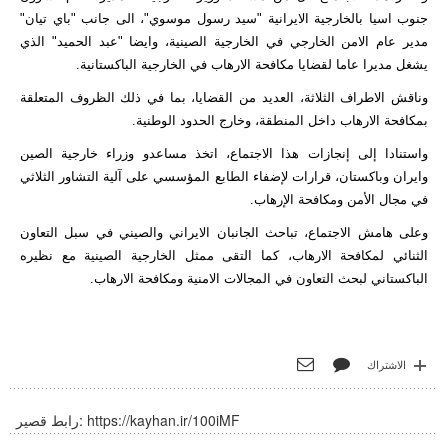
جنوب اسيا بالخارجية الايرانية "سيد رسول موسوي"، الى جانب "باي تيان"
مدير عام الامن الخارجي في الخارجية الصينية، وايضا "عبد الحميد" الذي
يشغل مديرا عاما لقضايا مكافحة الارهاب في الخارجية الباكستانية.
وناقش الاطراف الثلاثة، العديد من القضايا، بما في ذلك الظروف المتعلقة
بمكافحة الارهاب داخل المنطقة، وخارج الحدود الوطنية.
واستنادا إلى إنجازات هذا الاجتماع، اتخذ مساعدو وزراء خارجية الصين
وايران وباكستان، قرارات لإضفاء الطابع المؤسسي على آلية التشاور الثلاثي
في مجال الأمن ومكافحة الإرهاب.
وعلى هامش الاجتماع، تباحث الجانبان الايراني والصيني في سبل التعاون
الثنائي لمكافحة الارهاب، كما التقى ممثل الخارجية الصينية مع نظيره
الباكستاني لبحث التعاون في المجالات الامنية ومكافحة الارهاب.
الاشتراك
https://kayhan.ir/100iMF
رابط قصير: