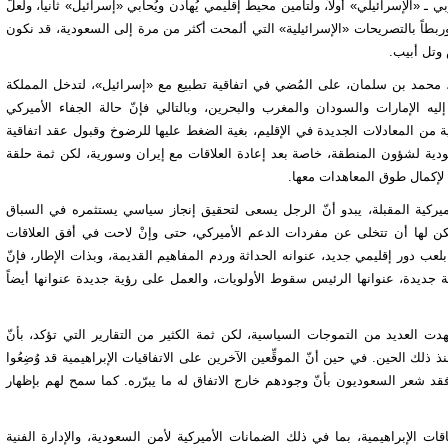
 «الإسرائيلي» أولاً، ولتأمين محيط إقليمي يُهادن ويُحابي «إسرائيل» ثانياً، ولعلّ
بطاً بالتصريحات «الإسرائيلية» التي ألمحت أكثر من مرة إلى السعودية، قد نكون
 وتل أبيب.
ة، محمد بن سلمان، على المُضي في اتفاقية تطبيع مع «إسرائيل»، لتدخل المملكة
يه الإمارات والسودان والمغرب والبحرين، وبالتالي فإنّ حالة الجفاء الأميركي
من المعادلات الجديدة في الإقليم، بغية الضغط عليها للرضوخ وقبول عقد اتفاقية
عودية لشؤون المنطقة، خاصة بعد إعادة العلاقات مع إيران وسورية، لكن ثمة حلقة
لإكمال طوق المعاهدات معها.
ة الأميركية المقبلة، يبدو أنّ الرجل يسعى لتحقيق إنجاز سياسي يستثمره في السباق
 يمكن لها أن تتخلى عن مفردات الدعم الأميركي، حتى وإنْ لاحت في أفق العلاقات
لعب دور إقليمي جديد، عنوانه الحداثة وردم المفاهيم القديمة، وبذات الإطار، فإنّ
 جديدة، عنوانها الرئيس سقوط الأولويات، والعمل على رؤية جديدة عنوانها أيضاً
 العديد من التموجات السياسية، لكن ثمة الكثير من التقارير التي تؤكد، بأنّ
لية تحسّنت منذ عام 2020، لكنها تراجعت منذ ذلك الحين. في حين أنّ الموقِّعين الآخرين على الاتفاقيات الإبراهيمية قد وُضِعُوا
د شعر السعوديون بأنّ وجودهم خارج الاتفاق له ما يبرّره. كما سمح لهم بإظهار
ت الإبراهيمية، بما في ذلك الضمانات الأميركية لأمن السعودية، والإدارة الفنية