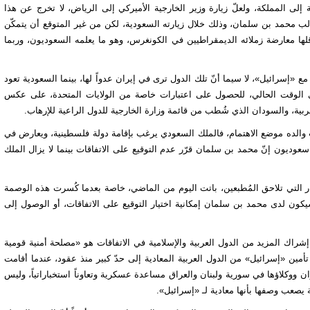
 إلى المملكة، ولعلّ زيارة وزير الخارجية الأميركي إلى الرياض، لا تخرج عن هذا
الب محمد بن سلمان، وذلك خلال زيارته السعودية، لكن من غير المتوقع أن يتمكّن
قلها معارضة زملائه الديمقراطيين في الكونغرس، وهو ما يعلمه السعوديون، وربما
 «إسرائيل»، لا سيما أنّ تلك الدول ترى في إيران عدواً لها، بينما السعودية تعود
 في الوقت الحالي، للحصول على اعتبارات خاصة من الولايات المتحدة، على عكس
ية، والسودان الذي شُطب من قائمة وزارة الخارجية للدول الراعية للإرهاب.
 والده موضع الاهتمام، فالملك السعودي يرغب بإقامة دولة فلسطينية، ويعارض في
وديون إنّ محمد بن سلمان قرّر عدم التوقيع على الاتفاقات بينما لا يزال الملك
 التي تلاحق المُطبعين، باتت اليوم من الماضي، خاصة بعدما كُسرت هذه الوصمة
يكون لدى محمد بن سلمان إمكانية اختيار التوقيع على الاتفاقات، أو الوصول إلى
راك المزيد من الدول العربية والإسلامية في الاتفاقات هو «مصلحة أمنية قومية
أمين «إسرائيل» من الدول العربية المعادية إلى حدّ كبير منذ عقود، عندما أقامت
ان ووكلاؤها في سورية ولبنان والعراق مساعدة عسكرية وتعاوناً استخباراتياً، وليس
 يصعب وصفها بأنها معادية لـ «إسرائيل».