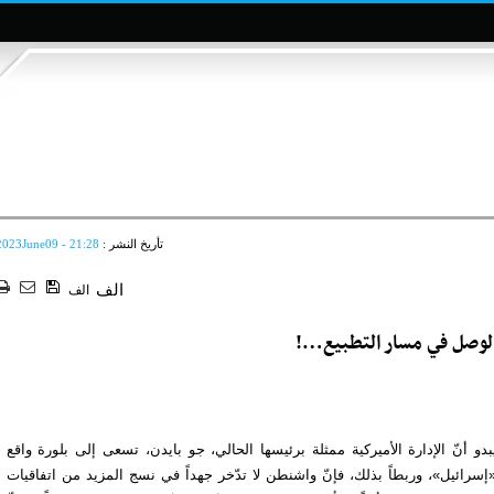
تأريخ النشر :
2023June09 - 21:28
الف
الف
الوصل في مسار التطبيع…!
 أنّ الإدارة الأميركية ممثلة برئيسها الحالي، جو بايدن، تسعى إلى بلورة واقع
ائيل»، وربطاً بذلك، فإنّ واشنطن لا تدّخر جهداً في نسج المزيد من اتفاقيات