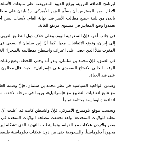
لبرنامج الطاقة النووية، ورفع القيود المفروضة على مبيعات الأسلحة
الإطار، ومن المفترض أن يسلّم الوزير الأميركي، ردّ بايدن على مط
بايدن من تلبية جميع مطالب الأمير قبل نهاية العام، لأسباب ليس أ
تعمدوا وضع المعايير في مستوى مرتفع للغاية.
في جانب آخر، فإنّ السعودية اليوم، وعلى خلاف دول التطبيع العربي مع
إلى إيران، وتوقع الاتفاقيات معها، كما أنّ إبن سلمان لا يسعى
المغرب مثلاً الذي حصل على اعتراف واشنطن بمطالبته بالصحراء الغرب
في العمق، فإنّ محمد بن سلمان، يبدو أنه وحتى اللحظة، يضع رغبات
الوقت الحالي الانفتاح السعودي على «إسرائيل»، حيث قال محللون سع
على قيد الحياة.
وضمن الواقعية السياسية في نظر محمد بن سلمان، فإنّ وصمة العار
مع تتابع اتفاقيات التطبيع مع «إسرائيل»، وربما في مرحلة لاحقة، س
اتفاقية دبلوماسية مختلفة تماماً.
وبحسب موقع بلومبيرغ الأميركي، فإنّ واشنطن كانت قد أعلنت أنّ إش
معلنة للولايات المتحدة»؛ ولقد تحققت مصلحة الولايات المتحدة في ت
مصر والأردن علاقات مع الدولة، بينما يتطلب التهديد الذي تشكله إير
مجهوداً دبلوماسياً. والسعودية حتى من دون علاقات دبلوماسية طبيعية