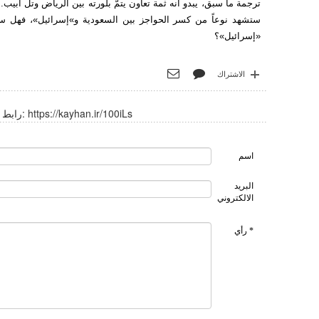
ترجمة ما سبق، يبدو أنه ثمة تعاون يتمّ بلورته بين الرياض وتل أبيب.
ستشهد نوعاً من كسر الحواجز بين السعودية و»إسرائيل»، فهل ست
«إسرائيل»؟
الاشتراك
https://kayhan.ir/100iLs
رابط قصير:
اسم
البريد
الالكتروني
* رأي