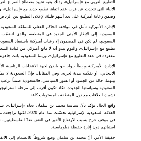
التطبيع العربي مع «إسرائيل»، وذلك بغية تحييد مصطلح الصراع العربي ـ
الأنباء التي تتحدث عن قرب عقد اتفاق تطبيع جديد مع «إسرائيل»، ور
وضمن رعاية أميركية على بعد أشهر قليلة، لإعلان التطبيع بين الرياض
الإدارة الأميركية تأمل في موافقة الحاكم الفعلي للمملكة السعودي
السعودية إلى الإطار الأمني الجديد في المنطقة، والذي انضمّت إل
السعودي، لم تكن في المضمون إلا رغبات أميركية باستبعاد السعودية 
تطبيع مع «إسرائيل»، واليوم يبدو أنه لا مانع أميركي من قيادة الس
مفقودة في عقد التطبيع مع «إسرائيل»، وربما السعودية باتت جاهزة 
الإدارة الأميركية وربطاً بنوايا جو بايدن لجهة الانتخابات الرئاسي
الانتخابي، أو يقدّمه هدية لحزبه. وفي المقابل، فإنّ السعودية لا
بينهما، حالة من الجمود أو الفتور السياسي، فالسعودية ضمناً ترغب ب
السعودية وسياستها الجديدة، تكاد تكون أقرب إلى مرحلة استراتيجية
تشبيك العلاقات مع دول المنطقة بالمستويات كافة.
واقع الحال يؤكد بأنّ سياسة محمد بن سلمان تجاه «إسرائيل»، شهدت
العلاقة السعودية الإسرائي
في موقف حرج بسبب الارتفاع الأخير في العنف ضدّ الفلسطينيين، فق
استيائهم دون إثارة حفيظة دبلوماسية.
حقيقة الأمر، أنّ محمد بن سلمان وضع شروطاً للانضمام إلى الاتفاقا